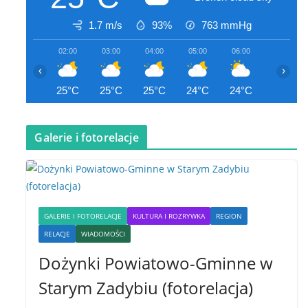
1.7 m/s
93%
763
mmHg
02:00
03:00
04:00
05:00
06:00
07:00
‹
›
25°C
25°C
25°C
24°C
24°C
24°C
Galerie i fotorelacje
GALERIE I FOTORELACJE
KULTURA I ROZRYWKA
REGION
RELACJE
WIADOMOŚCI
Dożynki Powiatowo-Gminne w
Starym Zadybiu (fotorelacja)