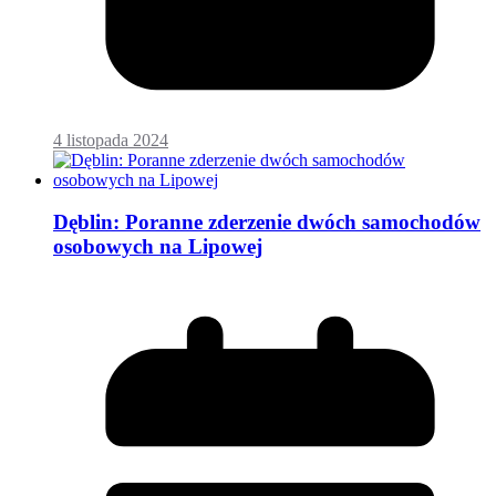
4 listopada 2024
Dęblin: Poranne zderzenie dwóch samochodów
osobowych na Lipowej