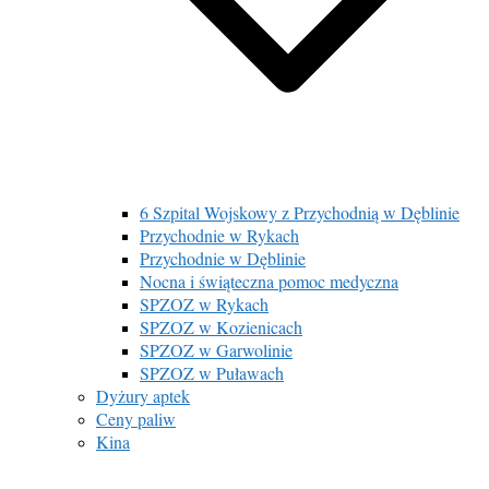
6 Szpital Wojskowy z Przychodnią w Dęblinie
Przychodnie w Rykach
Przychodnie w Dęblinie
Nocna i świąteczna pomoc medyczna
SPZOZ w Rykach
SPZOZ w Kozienicach
SPZOZ w Garwolinie
SPZOZ w Puławach
Dyżury aptek
Ceny paliw
Kina