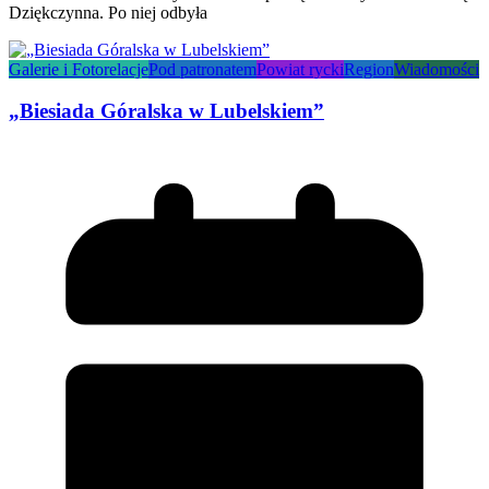
Dziękczynna. Po niej odbyła
Galerie i Fotorelacje
Pod patronatem
Powiat rycki
Region
Wiadomości
„Biesiada Góralska w Lubelskiem”