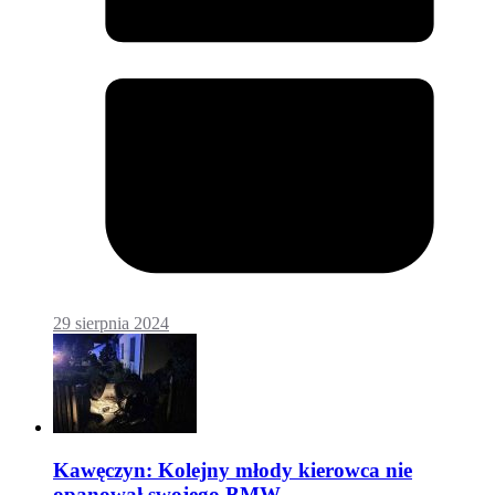
29 sierpnia 2024
Kawęczyn: Kolejny młody kierowca nie
opanował swojego BMW