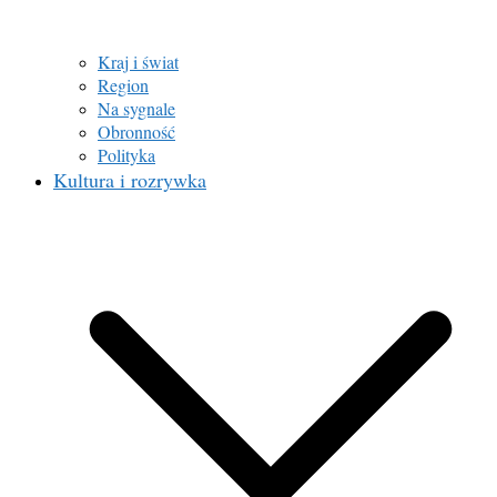
Kraj i świat
Region
Na sygnale
Obronność
Polityka
Kultura i rozrywka