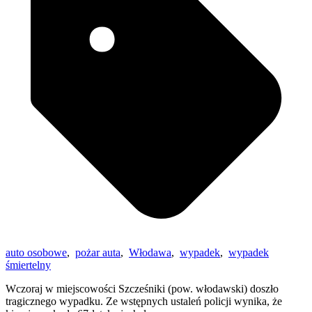
auto osobowe
,
pożar auta
,
Włodawa
,
wypadek
,
wypadek
śmiertelny
Wczoraj w miejscowości Szcześniki (pow. włodawski) doszło
tragicznego wypadku. Ze wstępnych ustaleń policji wynika, że