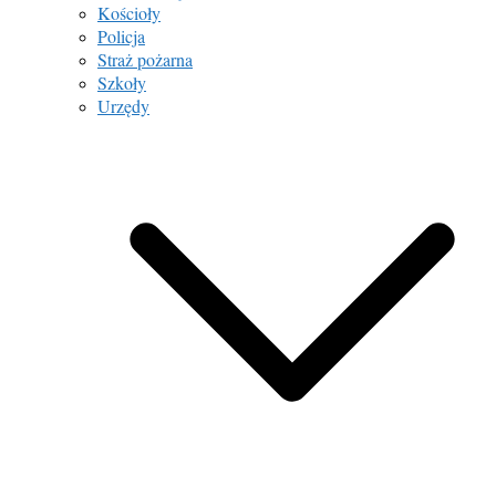
Kościoły
Policja
Straż pożarna
Szkoły
Urzędy