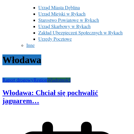
Urząd Miasta Dęblina
Urząd Miejski w Rykach
Starostwo Powiatowe w Rykach
Urząd Skarbowy w Rykach
Zakład Ubezpieczeń Społecznych w Rykach
Urzędy Pocztowe
Inne
Włodawa
Raport drogowy
Region
Wiadomości
Włodawa: Chciał się pochwalić
jaguarem…