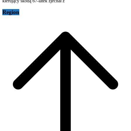
kierujący skodą 67-latek zjechał z
Region