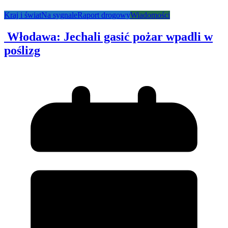
Kraj i świat
Na sygnale
Raport drogowy
Wiadomości
Włodawa: Jechali gasić pożar wpadli w
poślizg