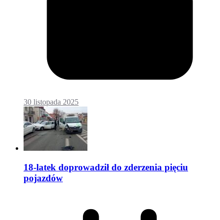
30 listopada 2025
18-latek doprowadził do zderzenia pięciu
pojazdów