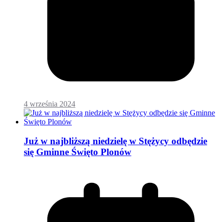
4 września 2024
Już w najbliższą niedzielę w Stężycy odbędzie
się Gminne Święto Plonów