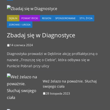
DĘBLIN
POWIAT RYCKI
REGION
SPONSOROWANE
STYL ŻYCIA
ZDROWIE I URODA
Zbadaj się w Diagnostyce
14 czerwca 2024
Diagnostyka prowadzi w Dęblinie akcję profilaktyczną o
nazwie „Troszczę się o Ciebie”, która odbywa się w
Punkcie Pobrań przy ulicy
Weź żelazo na poważnie. Słuchaj
swojego ciała
28 listopada 2023