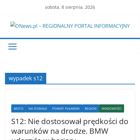
Skip
sobota, 8 sierpnia, 2026
to
content
wypadek s12
MOTO
NA SYGNALE
POWIAT PUŁAWSKI
REGION
WIADOMOŚCI
S12: Nie dostosował prędkości do
warunków na drodze. BMW