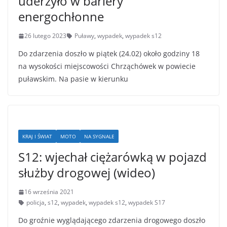
uderzyło w bariery
energochłonne
26 lutego 2023
Puławy
,
wypadek
,
wypadek s12
Do zdarzenia doszło w piątek (24.02) około godziny 18
na wysokości miejscowości Chrząchówek w powiecie
puławskim. Na pasie w kierunku
KRAJ I ŚWIAT
MOTO
NA SYGNALE
S12: wjechał ciężarówką w pojazd
służby drogowej (wideo)
16 września 2021
policja
,
s12
,
wypadek
,
wypadek s12
,
wypadek S17
Do groźnie wyglądającego zdarzenia drogowego doszło