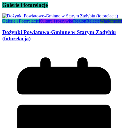
Galerie i fotorelacje
Galerie i Fotorelacje
Kultura i rozrywka
Region
Relacje
Wiadomości
Dożynki Powiatowo-Gminne w Starym Zadybiu
(fotorelacja)