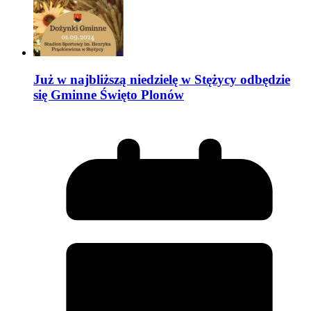
Już w najbliższą niedzielę w Stężycy odbędzie
się Gminne Święto Plonów