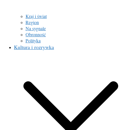
Kraj i świat
Region
Na sygnale
Obronność
Polityka
Kultura i rozrywka