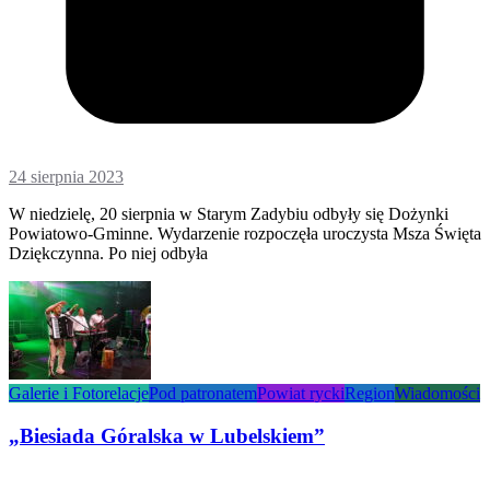
24 sierpnia 2023
W niedzielę, 20 sierpnia w Starym Zadybiu odbyły się Dożynki
Powiatowo-Gminne. Wydarzenie rozpoczęła uroczysta Msza Święta
Dziękczynna. Po niej odbyła
Galerie i Fotorelacje
Pod patronatem
Powiat rycki
Region
Wiadomości
„Biesiada Góralska w Lubelskiem”