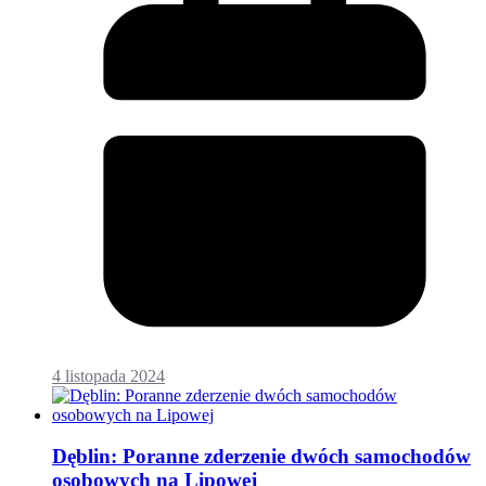
4 listopada 2024
Dęblin: Poranne zderzenie dwóch samochodów
osobowych na Lipowej