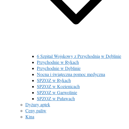
6 Szpital Wojskowy z Przychodnią w Dęblinie
Przychodnie w Rykach
Przychodnie w Dęblinie
Nocna i świąteczna pomoc medyczna
SPZOZ w Rykach
SPZOZ w Kozienicach
SPZOZ w Garwolinie
SPZOZ w Puławach
Dyżury aptek
Ceny paliw
Kina