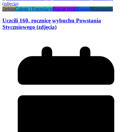
Dęblin
Galerie i Fotorelacje
Powiat rycki
Region
Wiadomości
Uczcili 160. rocznicę wybuchu Powstania
Styczniowego (zdjęcia)