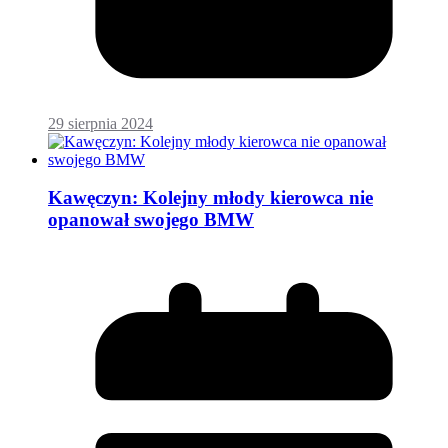
29 sierpnia 2024
Kawęczyn: Kolejny młody kierowca nie
opanował swojego BMW