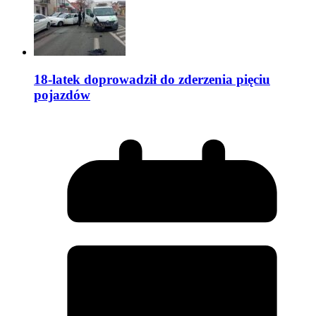
18-latek doprowadził do zderzenia pięciu
pojazdów