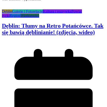
Dęblin
Galerie i Fotorelacje
Kultura i rozrywka
Powiat
rycki
Region
Wiadomości
Dęblin: Tłumy na Retro Potańcówce. Tak
się bawią dęblinianie! (zdjęcia, wideo)