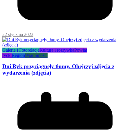
22 stycznia 2023
Galerie i Fotorelacje
Kultura i rozrywka
Powiat
rycki
Region
Wiadomości
Dni Ryk przyciągnęły tłumy. Obejrzyj zdjęcia z
wydarzenia (zdjęcia)