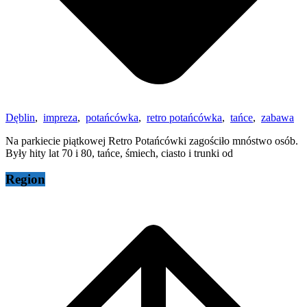
Dęblin
,
impreza
,
potańcówka
,
retro potańcówka
,
tańce
,
zabawa
Na parkiecie piątkowej Retro Potańcówki zagościło mnóstwo osób.
Były hity lat 70 i 80, tańce, śmiech, ciasto i trunki od
Region