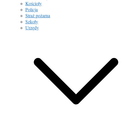
Kościoły
Policja
Straż pożarna
Szkoły
Urzędy