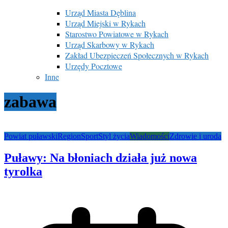
Urząd Miasta Dęblina
Urząd Miejski w Rykach
Starostwo Powiatowe w Rykach
Urząd Skarbowy w Rykach
Zakład Ubezpieczeń Społecznych w Rykach
Urzędy Pocztowe
Inne
zabawa
Powiat puławski
Region
Sport
Styl życia
Wiadomości
Zdrowie i uroda
Puławy: Na błoniach działa już nowa
tyrolka