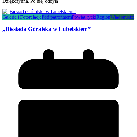
Dziękczynna. Po niej odbyła
Galerie i Fotorelacje
Pod patronatem
Powiat rycki
Region
Wiadomości
„Biesiada Góralska w Lubelskiem”