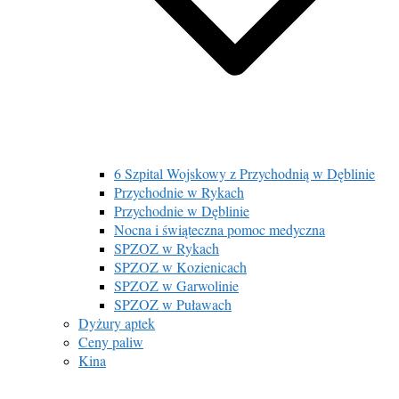
6 Szpital Wojskowy z Przychodnią w Dęblinie
Przychodnie w Rykach
Przychodnie w Dęblinie
Nocna i świąteczna pomoc medyczna
SPZOZ w Rykach
SPZOZ w Kozienicach
SPZOZ w Garwolinie
SPZOZ w Puławach
Dyżury aptek
Ceny paliw
Kina