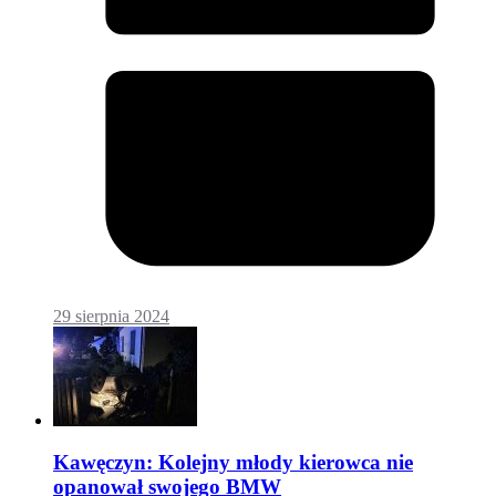
29 sierpnia 2024
Kawęczyn: Kolejny młody kierowca nie
opanował swojego BMW