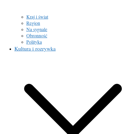
Kraj i świat
Region
Na sygnale
Obronność
Polityka
Kultura i rozrywka