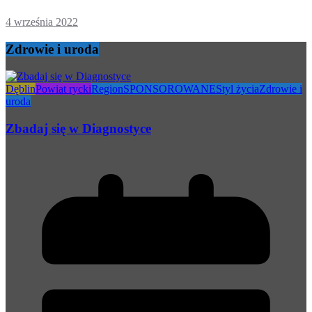
4 września 2022
Zdrowie i uroda
Dęblin
Powiat rycki
Region
SPONSOROWANE
Styl życia
Zdrowie i
uroda
Zbadaj się w Diagnostyce