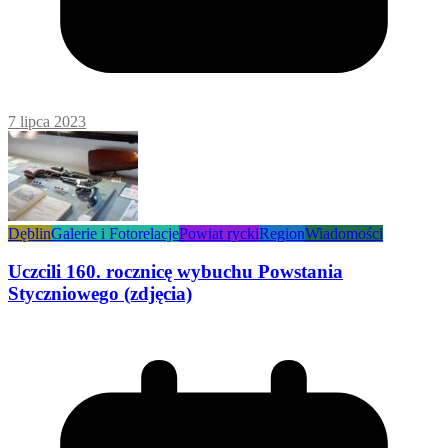
7 lipca 2023
Dęblin
Galerie i Fotorelacje
Powiat rycki
Region
Wiadomości
Uczcili 160. rocznicę wybuchu Powstania
Styczniowego (zdjęcia)