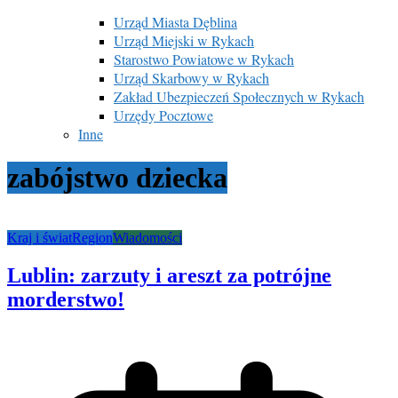
Urząd Miasta Dęblina
Urząd Miejski w Rykach
Starostwo Powiatowe w Rykach
Urząd Skarbowy w Rykach
Zakład Ubezpieczeń Społecznych w Rykach
Urzędy Pocztowe
Inne
zabójstwo dziecka
Kraj i świat
Region
Wiadomości
Lublin: zarzuty i areszt za potrójne
morderstwo!