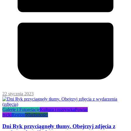
22 stycznia 2023
Galerie i Fotorelacje
Kultura i rozrywka
Powiat
rycki
Region
Wiadomości
Dni Ryk przyciągnęły tłumy. Obejrzyj zdjęcia z