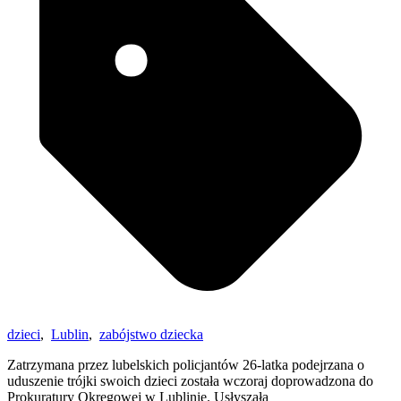
dzieci
,
Lublin
,
zabójstwo dziecka
Zatrzymana przez lubelskich policjantów 26-latka podejrzana o
uduszenie trójki swoich dzieci została wczoraj doprowadzona do
Prokuratury Okręgowej w Lublinie. Usłyszała