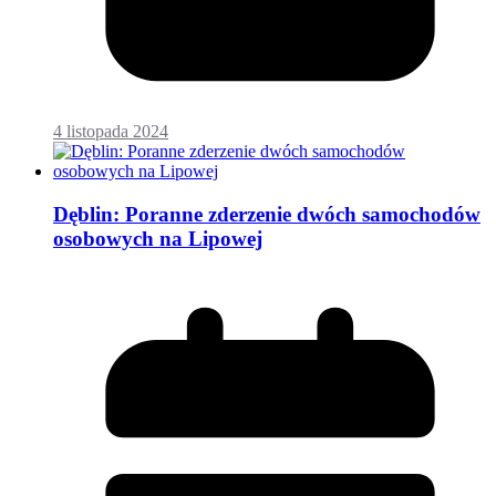
4 listopada 2024
Dęblin: Poranne zderzenie dwóch samochodów
osobowych na Lipowej