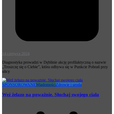
14 czerwca 2024
Diagnostyka prowadzi w Dęblinie akcję profilaktyczną o nazwie
„Troszczę się o Ciebie”, która odbywa się w Punkcie Pobrań przy
ulicy
SPONSOROWANE
Wiadomości
Zdrowie i uroda
Weź żelazo na poważnie. Słuchaj swojego ciała