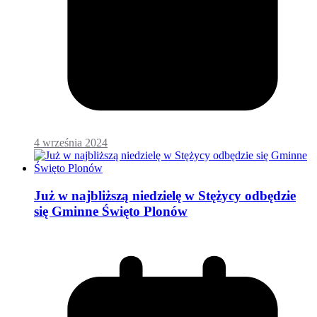
4 września 2024
Już w najbliższą niedzielę w Stężycy odbędzie
się Gminne Święto Plonów