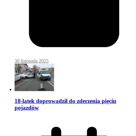
30 listopada 2025
18-latek doprowadził do zderzenia pięciu
pojazdów