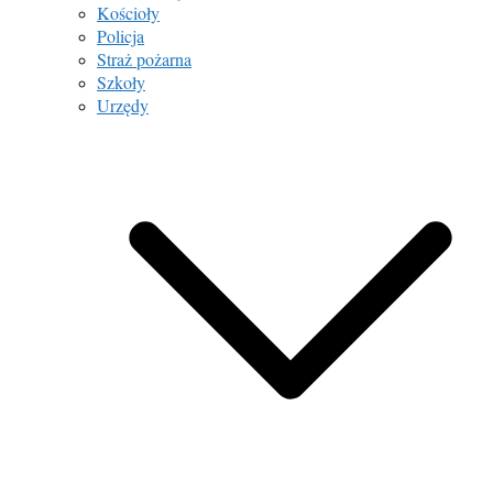
Kościoły
Policja
Straż pożarna
Szkoły
Urzędy