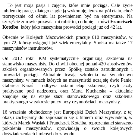
– To jest moja pasja i zajęcie, które mnie pociąga. Całe życie
lubiłem tę pracę, dlatego ciągle ją wykonuję, teraz na pół etatu, choć
teoretycznie od ośmiu lat powinienem być na emeryturze. Na
szczęście zdrowie pozwala mi robić to, co lubię – mówi
Franciszek
Kotelba
, który jako maszynista prowadzi pociągi już od 42 lat.
Obecnie w Kolejach Mazowieckich pracuje 610 maszynistów, w
tym 72, którzy osiągnęli już wiek emerytalny. Spółka ma także 17
maszynistów instruktorów.
Od 2012 roku KM systematycznie organizują szkolenia na
stanowisko maszynisty. Do chwili obecnej ponad 420 absolwentów
szkoleń organizowanych przez Spółkę zostało zatrudnionych i
prowadzi pociągi. Aktualnie trwają szkolenia na świadectwo
maszynisty, w ramach których na maszynistki uczą się dwie Panie:
Gabriela Karaś – odbywa ostatni etap szkolenia, czyli jazdy
praktyczne pod nadzorem, oraz Marta Kucharska – aktualnie
znajduje się na etapie stażu stanowiskowego oraz szkolenia
praktycznego w zakresie pracy przy czynnościach maszynisty.
16 września obchodzony jest Europejski Dzień Maszynisty, z tej
okazji zachęcamy do zapoznania się z filmem oraz wywiadem, w
których Marek Wasiak i Franciszek Kotelba, reprezentanci starszego
pokolenia maszynistów, opowiadają o swoich kolejowych
doświadczeniach i miłości do zawodu.