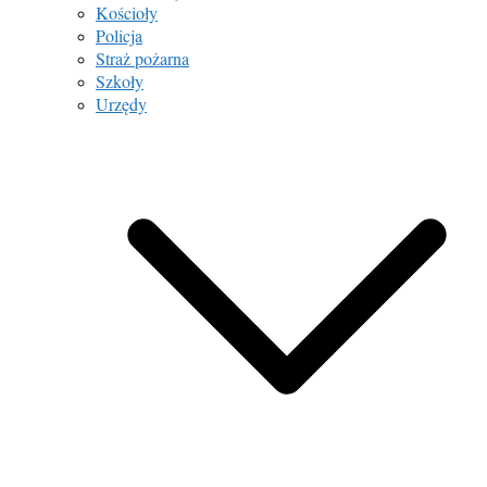
Kościoły
Policja
Straż pożarna
Szkoły
Urzędy