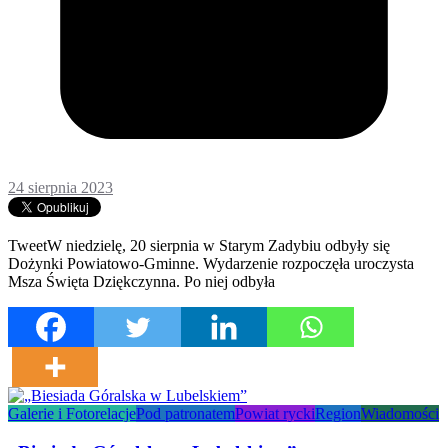
24 sierpnia 2023
TweetW niedzielę, 20 sierpnia w Starym Zadybiu odbyły się
Dożynki Powiatowo-Gminne. Wydarzenie rozpoczęła uroczysta
Msza Święta Dziękczynna. Po niej odbyła
Galerie i Fotorelacje
Pod patronatem
Powiat rycki
Region
Wiadomości