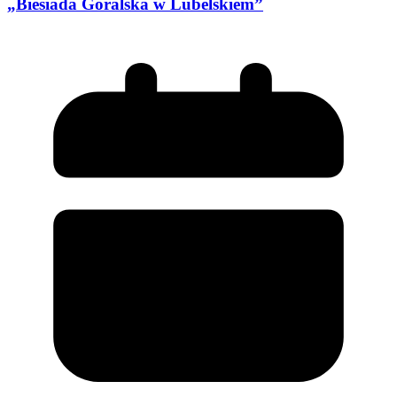
„Biesiada Góralska w Lubelskiem”