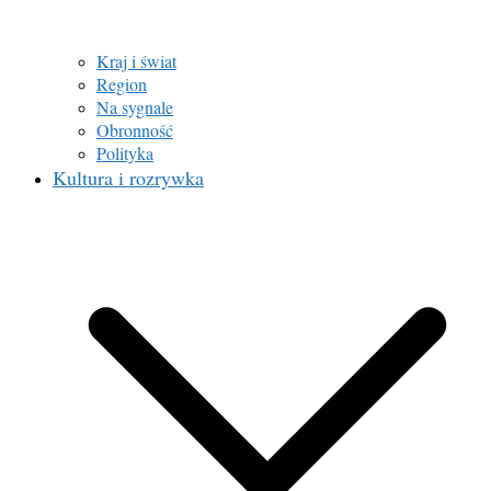
Kraj i świat
Region
Na sygnale
Obronność
Polityka
Kultura i rozrywka