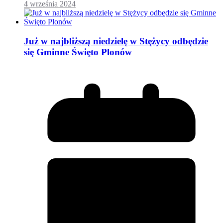
4 września 2024
Już w najbliższą niedzielę w Stężycy odbędzie
się Gminne Święto Plonów