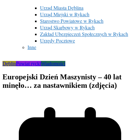
Urząd Miasta Dęblina
Urząd Miejski w Rykach
Starostwo Powiatowe w Rykach
Urząd Skarbowy w Rykach
Zakład Ubezpieczeń Społecznych w Rykach
Urzędy Pocztowe
Inne
Dęblin
Powiat rycki
Wiadomości
Europejski Dzień Maszynisty – 40 lat
minęło… za nastawnikiem (zdjęcia)