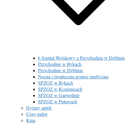
6 Szpital Wojskowy z Przychodnią w Dęblinie
Przychodnie w Rykach
Przychodnie w Dęblinie
Nocna i świąteczna pomoc medyczna
SPZOZ w Rykach
SPZOZ w Kozienicach
SPZOZ w Garwolinie
SPZOZ w Puławach
Dyżury aptek
Ceny paliw
Kina