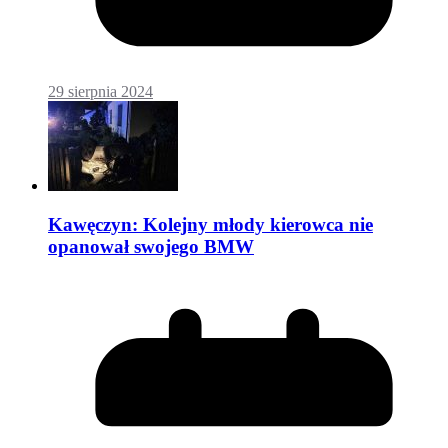
29 sierpnia 2024
Kawęczyn: Kolejny młody kierowca nie
opanował swojego BMW