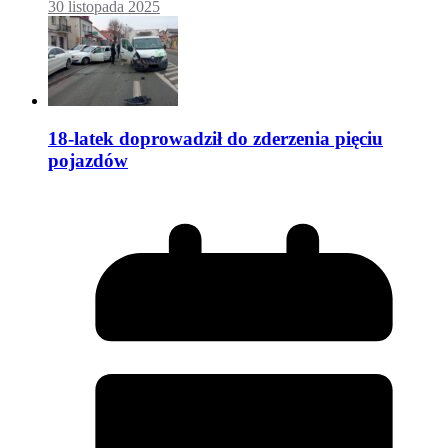
30 listopada 2025
18-latek doprowadził do zderzenia pięciu
pojazdów