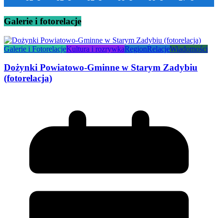
Galerie i fotorelacje
Galerie i Fotorelacje
Kultura i rozrywka
Region
Relacje
Wiadomości
Dożynki Powiatowo-Gminne w Starym Zadybiu
(fotorelacja)