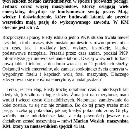
tych szkoleń zostało zatrudnionych w spółce i prowadzi pociągi.
Jednak coraz więcej maszynistów, którzy osiągają wiek
emerytalny, decyduje się kontynuować swoją pracę. Mają
wiedzę i doświadczenie, które budowali latami, ale przede
wszystkim mają pasję do wykonywanego zawodu. W KM
obecnie jest ich 72.
Rozpoczynali pracę, kiedy istniało jedno PKP, służba trwała nawet
trzy dni, a torba maszynisty musiała pomieścić zarówno prowiant na
ten czas, jak i rozkłady jazd, wykazy, instrukcje, latarkę,
podstawowe narzędzia. Przeszli przez czas zmian, podział PKP,
informatyzację i unowocześnianie taboru. Dzisiaj w swoich torbach
noszą tablet i telefon, a do domu wracają po 12 godzinach służby.
Osiągnęli wiek emerytalny, ale zamiast spokojnego życia emeryta w
wygodnym fotelu i kapciach wolą fotel maszynisty. Dlaczego
zdecydowali się nie iść na emeryturę, a nadal jeździć?
– Teraz jest ten etap, kiedy trochę odrabiam czas z młodszych lat,
kiedy się jeździło na długie służby. Żona jest na emeryturze, mam
wnuki i więcej czasu dla najbliższych. Natomiast zamiłowanie do
kolei zostało, tu się nic nie zmieniło. Bo do tej pracy trzeba mieć
pasję. Trzeba ją pokochać, jak się kiedyś pokochało żonę. Gdyby
wróciły moje młodzieńcze lata, z całą pewnością jeszcze raz
chciałbym zostać maszynistą – mówi
Marian Wasiak, maszynista
KM, który za nastawnikiem spędził 41 lat.