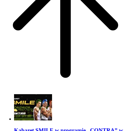
Kabaret SMILE w programie „CONTRA” w