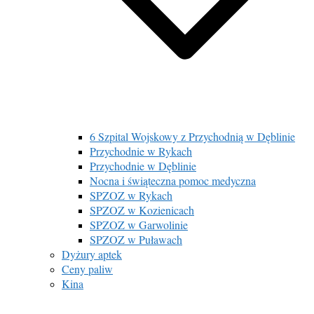
6 Szpital Wojskowy z Przychodnią w Dęblinie
Przychodnie w Rykach
Przychodnie w Dęblinie
Nocna i świąteczna pomoc medyczna
SPZOZ w Rykach
SPZOZ w Kozienicach
SPZOZ w Garwolinie
SPZOZ w Puławach
Dyżury aptek
Ceny paliw
Kina