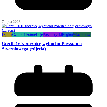
7 lipca 2023
Dęblin
Galerie i Fotorelacje
Powiat rycki
Region
Wiadomości
Uczcili 160. rocznicę wybuchu Powstania
Styczniowego (zdjęcia)