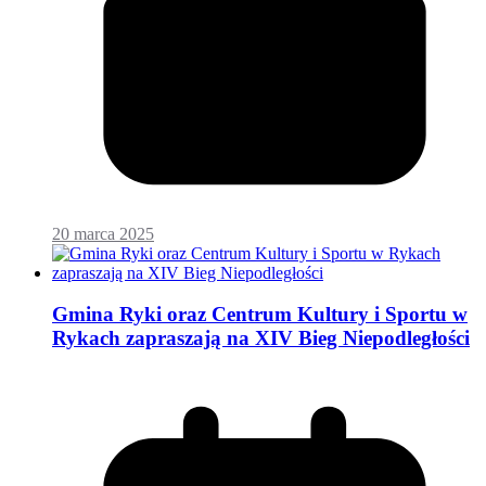
20 marca 2025
Gmina Ryki oraz Centrum Kultury i Sportu w
Rykach zapraszają na XIV Bieg Niepodległości