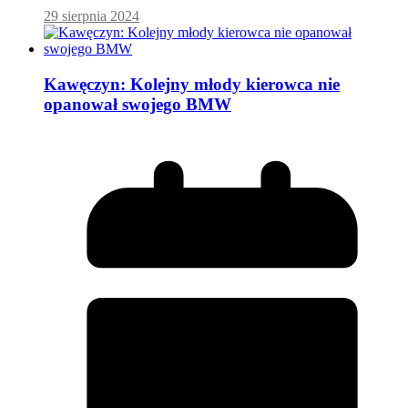
29 sierpnia 2024
Kawęczyn: Kolejny młody kierowca nie
opanował swojego BMW