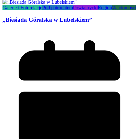
Galerie i Fotorelacje
Pod patronatem
Powiat rycki
Region
Wiadomości
„Biesiada Góralska w Lubelskiem”