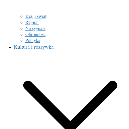
Kraj i świat
Region
Na sygnale
Obronność
Polityka
Kultura i rozrywka