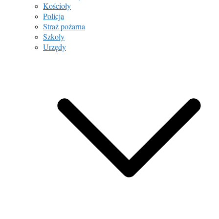
Kościoły
Policja
Straż pożarna
Szkoły
Urzędy