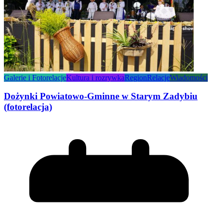
Galerie i Fotorelacje
Kultura i rozrywka
Region
Relacje
Wiadomości
Dożynki Powiatowo-Gminne w Starym Zadybiu
(fotorelacja)