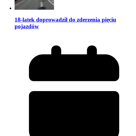
18-latek doprowadził do zderzenia pięciu
pojazdów