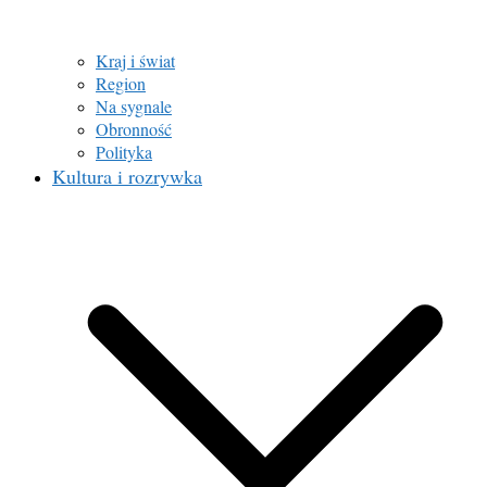
Kraj i świat
Region
Na sygnale
Obronność
Polityka
Kultura i rozrywka