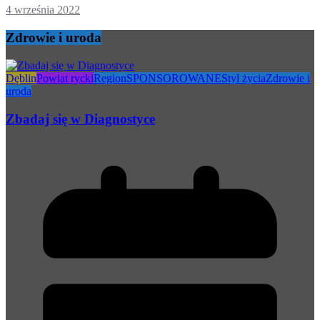
4 września 2022
Zdrowie i uroda
Dęblin
Powiat rycki
Region
SPONSOROWANE
Styl życia
Zdrowie i
uroda
Zbadaj się w Diagnostyce