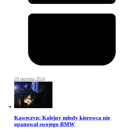
29 sierpnia 2024
Kawęczyn: Kolejny młody kierowca nie
opanował swojego BMW