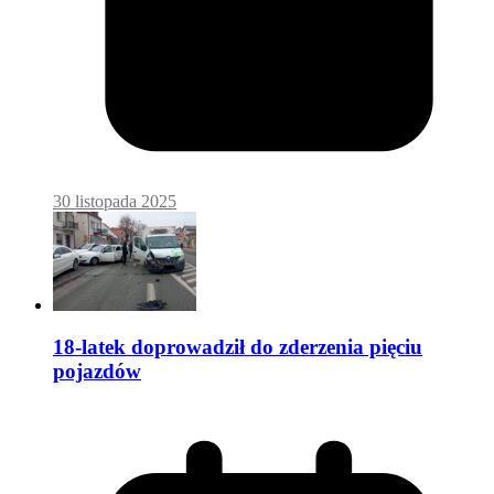
30 listopada 2025
18-latek doprowadził do zderzenia pięciu
pojazdów