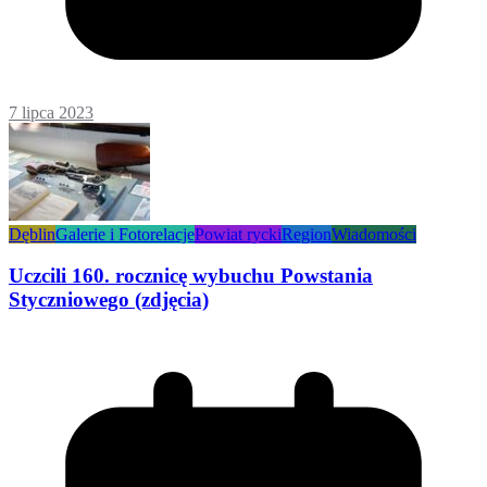
7 lipca 2023
Dęblin
Galerie i Fotorelacje
Powiat rycki
Region
Wiadomości
Uczcili 160. rocznicę wybuchu Powstania
Styczniowego (zdjęcia)