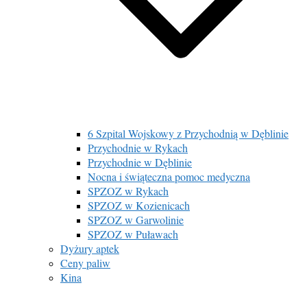
6 Szpital Wojskowy z Przychodnią w Dęblinie
Przychodnie w Rykach
Przychodnie w Dęblinie
Nocna i świąteczna pomoc medyczna
SPZOZ w Rykach
SPZOZ w Kozienicach
SPZOZ w Garwolinie
SPZOZ w Puławach
Dyżury aptek
Ceny paliw
Kina