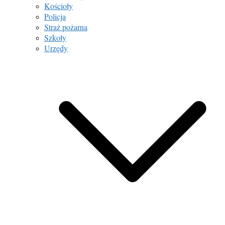
Kościoły
Policja
Straż pożarna
Szkoły
Urzędy