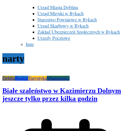
Urząd Miasta Dęblina
Urząd Miejski w Rykach
Starostwo Powiatowe w Rykach
Urząd Skarbowy w Rykach
Zakład Ubezpieczeń Społecznych w Rykach
Urzędy Pocztowe
Inne
narty
Dęblin
Region
Turystyka
Wiadomości
Białe szaleństwo w Kazimierzu Dolnym
jeszcze tylko przez kilka godzin