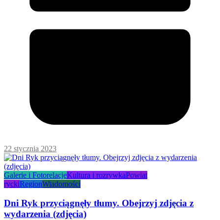
22 stycznia 2023
Galerie i Fotorelacje
Kultura i rozrywka
Powiat
rycki
Region
Wiadomości
Dni Ryk przyciągnęły tłumy. Obejrzyj zdjęcia z
wydarzenia (zdjęcia)