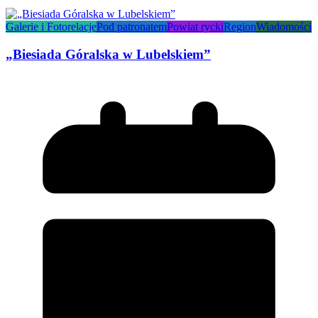
Galerie i Fotorelacje
Pod patronatem
Powiat rycki
Region
Wiadomości
„Biesiada Góralska w Lubelskiem”