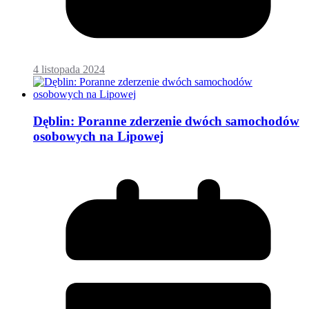
4 listopada 2024
Dęblin: Poranne zderzenie dwóch samochodów
osobowych na Lipowej