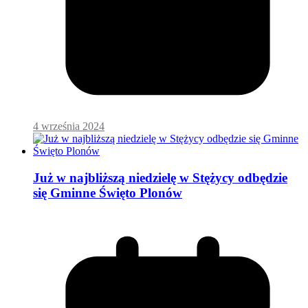
4 września 2024
Już w najbliższą niedzielę w Stężycy odbędzie
się Gminne Święto Plonów