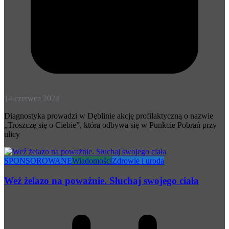
14 czerwca 2024
Diagnostyka prowadzi w Dęblinie akcję profilaktyczną o nazwie
„Troszczę się o Ciebie”, która odbywa się w Punkcie Pobrań przy
ulicy
SPONSOROWANE
Wiadomości
Zdrowie i uroda
Weź żelazo na poważnie. Słuchaj swojego ciała