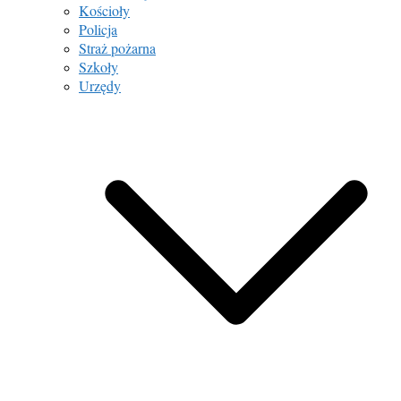
Kościoły
Policja
Straż pożarna
Szkoły
Urzędy