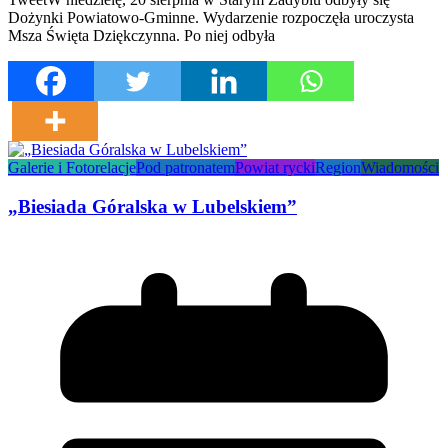
Dożynki Powiatowo-Gminne. Wydarzenie rozpoczęła uroczysta
Msza Święta Dziękczynna. Po niej odbyła
Galerie i Fotorelacje
Pod patronatem
Powiat rycki
Region
Wiadomości
„Biesiada Góralska w Lubelskiem”