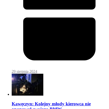
29 sierpnia 2024
Kawęczyn: Kolejny młody kierowca nie