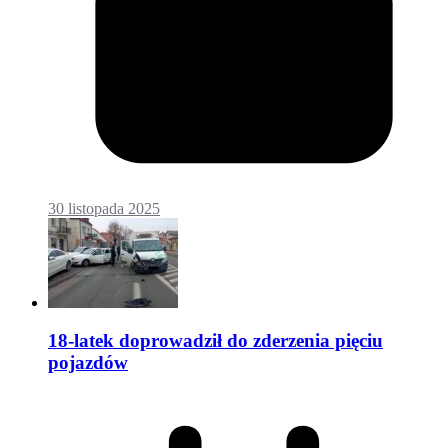
30 listopada 2025
18-latek doprowadził do zderzenia pięciu
pojazdów