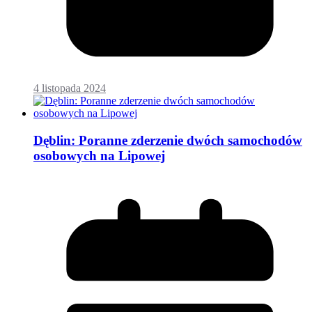
4 listopada 2024
Dęblin: Poranne zderzenie dwóch samochodów
osobowych na Lipowej