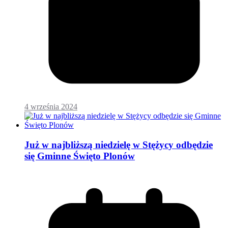
4 września 2024
Już w najbliższą niedzielę w Stężycy odbędzie
się Gminne Święto Plonów