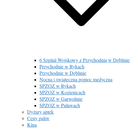
6 Szpital Wojskowy z Przychodnią w Dęblinie
Przychodnie w Rykach
Przychodnie w Dęblinie
Nocna i świąteczna pomoc medyczna
SPZOZ w Rykach
SPZOZ w Kozienicach
SPZOZ w Garwolinie
SPZOZ w Puławach
Dyżury aptek
Ceny paliw
Kina