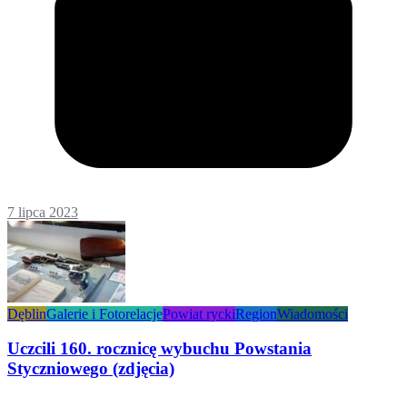
7 lipca 2023
Dęblin
Galerie i Fotorelacje
Powiat rycki
Region
Wiadomości
Uczcili 160. rocznicę wybuchu Powstania
Styczniowego (zdjęcia)