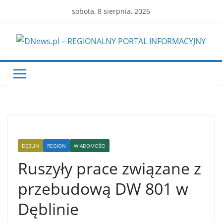
Skip
sobota, 8 sierpnia, 2026
to
content
DĘBLIN
REGION
WIADOMOŚCI
Ruszyły prace związane z
przebudową DW 801 w
Dęblinie