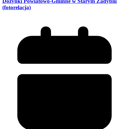
Dożynki Powiatowo-Gminne w Starym Zadybiu
(fotorelacja)