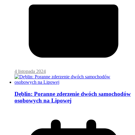
4 listopada 2024
Dęblin: Poranne zderzenie dwóch samochodów
osobowych na Lipowej