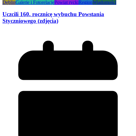
Dęblin
Galerie i Fotorelacje
Powiat rycki
Region
Wiadomości
Uczcili 160. rocznicę wybuchu Powstania
Styczniowego (zdjęcia)