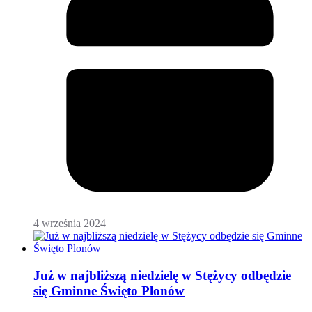
4 września 2024
Już w najbliższą niedzielę w Stężycy odbędzie
się Gminne Święto Plonów