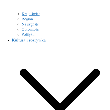
Kraj i świat
Region
Na sygnale
Obronność
Polityka
Kultura i rozrywka