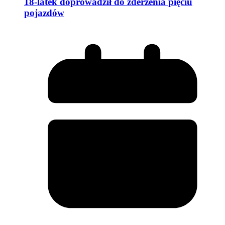
18-latek doprowadził do zderzenia pięciu
pojazdów