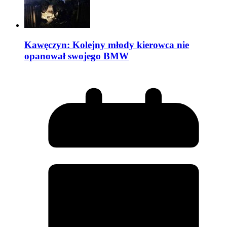
Kawęczyn: Kolejny młody kierowca nie
opanował swojego BMW