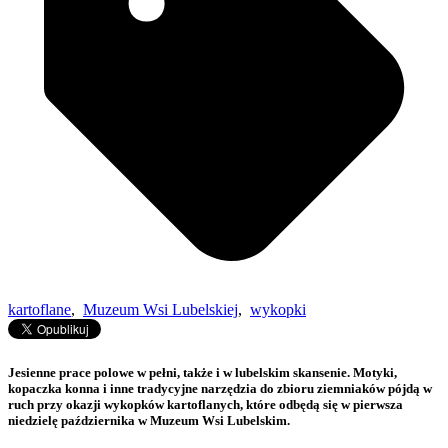
kartoflane
,
Muzeum Wsi Lubelskiej
,
wykopki
Jesienne prace polowe w pełni, także i w lubelskim skansenie. Motyki,
kopaczka konna i inne tradycyjne narzędzia do zbioru ziemniaków pójdą w
ruch przy okazji wykopków kartoflanych, które odbędą się w pierwsza
niedzielę października w Muzeum Wsi Lubelskim.