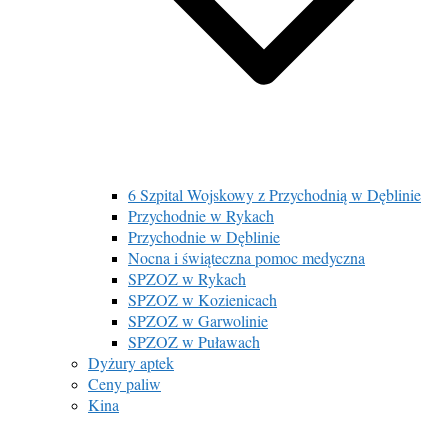
6 Szpital Wojskowy z Przychodnią w Dęblinie
Przychodnie w Rykach
Przychodnie w Dęblinie
Nocna i świąteczna pomoc medyczna
SPZOZ w Rykach
SPZOZ w Kozienicach
SPZOZ w Garwolinie
SPZOZ w Puławach
Dyżury aptek
Ceny paliw
Kina