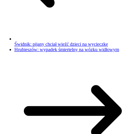
Świdnik: pijany chciał wieźć dzieci na wycieczkę
Hrubieszów: wypadek śmiertelny na wózku widłowym