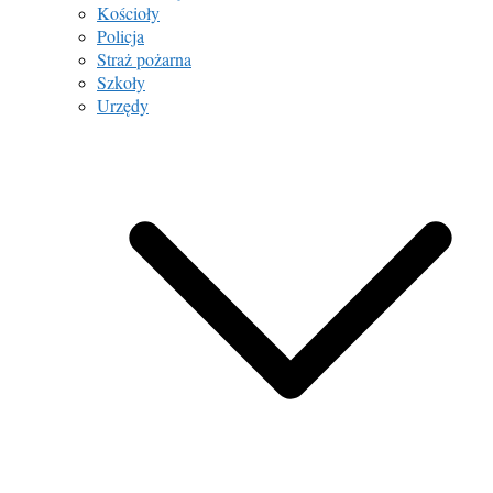
Kościoły
Policja
Straż pożarna
Szkoły
Urzędy