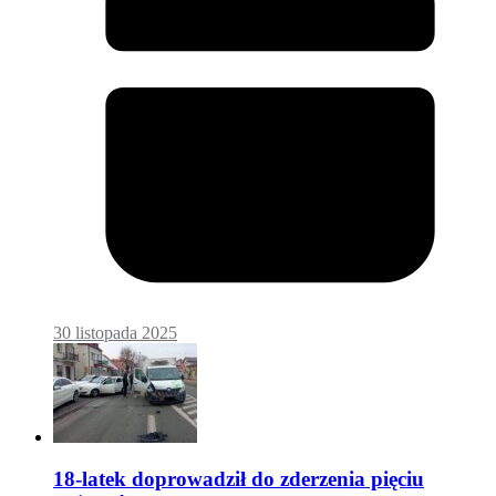
30 listopada 2025
18-latek doprowadził do zderzenia pięciu