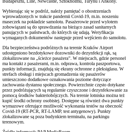
Budapesztu, Lille, Newcastle, Sztokholmu, Turynu i Ankony.
Wybierając się w podróż, należy pamiętać o obostrzeniach
wprowadzonych w trakcie pandemii Covid-19, m.in. noszeniu
maseczek na pokładzie samolotu. Pasażerowie przed wylotem
zobowiązani są do sprawdzania na bieżąco zasad sanitarnych
panujących w państwach, do których się udają. Weryfikacja
wymaganych dokumentów następuje przed wejściem do samolotu.
Dla bezpieczeństwa podróżnych na terenie Kraków Airport
udostępniono bezdotykowe dozowniki do dezynfekcji rąk, są
zlokalizowane na „ścieżce pasażera”. W miejscach, gdzie personel
ma kontakt z pasażerami, m.in. odprawa, kontrola paszportowa,
punkty informacji, znajdują się ekrany ochronne z pleksiglasu. W
strefach obsługi i miejscach gromadzenia się pasażerów
umieszczono dodatkowe oznakowania poziome dotyczące
zachowania dystansu społecznego. Powierzchnie często dotykane
przez podróżujących są regularnie czyszczone i dezynfekowanie za
pomocą środków bakteriobójczych. Na terenie lotniska można też
kupić środki ochrony osobistej. Dostępne są również dwa punkty
wymazowe oferujące możliwość wykonania testów na obecność
Covid-19 (RT-PCR, RT-LAMP, test antygenowy). Punkty
zlokalizowane są poza budynkiem terminalu, na parkingu
terenowym.
Źródło informacji: PAP MediaRoom