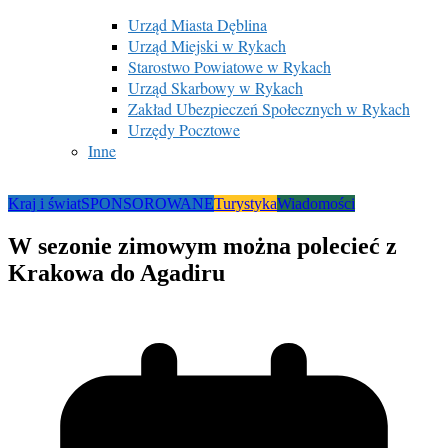
Urząd Miasta Dęblina
Urząd Miejski w Rykach
Starostwo Powiatowe w Rykach
Urząd Skarbowy w Rykach
Zakład Ubezpieczeń Społecznych w Rykach
Urzędy Pocztowe
Inne
Kraj i świat
SPONSOROWANE
Turystyka
Wiadomości
W sezonie zimowym można polecieć z
Krakowa do Agadiru