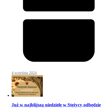
4 września 2024
Już w najbliższą niedzielę w Stężycy odbędzie