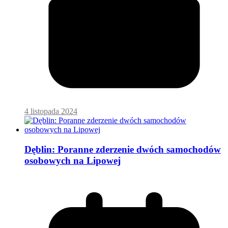
4 listopada 2024
Dęblin: Poranne zderzenie dwóch samochodów
osobowych na Lipowej