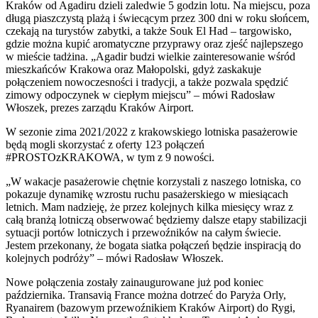
Kraków od Agadiru dzieli zaledwie 5 godzin lotu. Na miejscu, poza
długą piaszczystą plażą i świecącym przez 300 dni w roku słońcem,
czekają na turystów zabytki, a także Souk El Had – targowisko,
gdzie można kupić aromatyczne przyprawy oraz zjeść najlepszego
w mieście tadżina. „Agadir budzi wielkie zainteresowanie wśród
mieszkańców Krakowa oraz Małopolski, gdyż zaskakuje
połączeniem nowoczesności i tradycji, a także pozwala spędzić
zimowy odpoczynek w ciepłym miejscu” – mówi Radosław
Włoszek, prezes zarządu Kraków Airport.
W sezonie zima 2021/2022 z krakowskiego lotniska pasażerowie
będą mogli skorzystać z oferty 123 połączeń
#PROSTOzKRAKOWA, w tym z 9 nowości.
„W wakacje pasażerowie chętnie korzystali z naszego lotniska, co
pokazuje dynamikę wzrostu ruchu pasażerskiego w miesiącach
letnich. Mam nadzieję, że przez kolejnych kilka miesięcy wraz z
całą branżą lotniczą obserwować będziemy dalsze etapy stabilizacji
sytuacji portów lotniczych i przewoźników na całym świecie.
Jestem przekonany, że bogata siatka połączeń będzie inspiracją do
kolejnych podróży” – mówi Radosław Włoszek.
Nowe połączenia zostały zainaugurowane już pod koniec
października. Transavią France można dotrzeć do Paryża Orly,
Ryanairem (bazowym przewoźnikiem Kraków Airport) do Rygi,