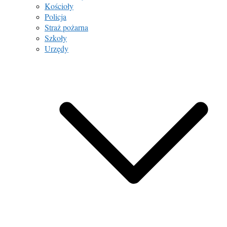
Kościoły
Policja
Straż pożarna
Szkoły
Urzędy