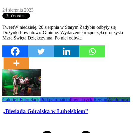
24 sierpnia 2023
TweetW niedzielę, 20 sierpnia w Starym Zadybiu odbyły się
Dożynki Powiatowo-Gminne. Wydarzenie rozpoczęła uroczysta
Msza Święta Dziękczynna. Po niej odbyła
Galerie i Fotorelacje
Pod patronatem
Powiat rycki
Region
Wiadomości
„Biesiada Góralska w Lubelskiem”