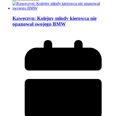
Kawęczyn: Kolejny młody kierowca nie
opanował swojego BMW