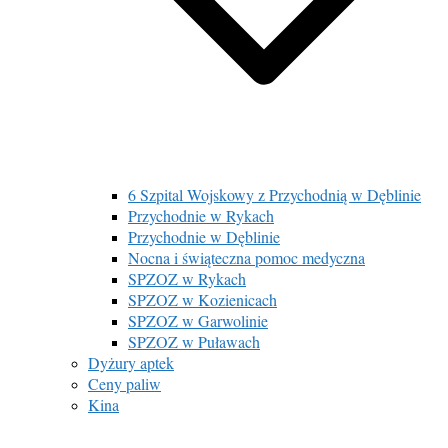
6 Szpital Wojskowy z Przychodnią w Dęblinie
Przychodnie w Rykach
Przychodnie w Dęblinie
Nocna i świąteczna pomoc medyczna
SPZOZ w Rykach
SPZOZ w Kozienicach
SPZOZ w Garwolinie
SPZOZ w Puławach
Dyżury aptek
Ceny paliw
Kina