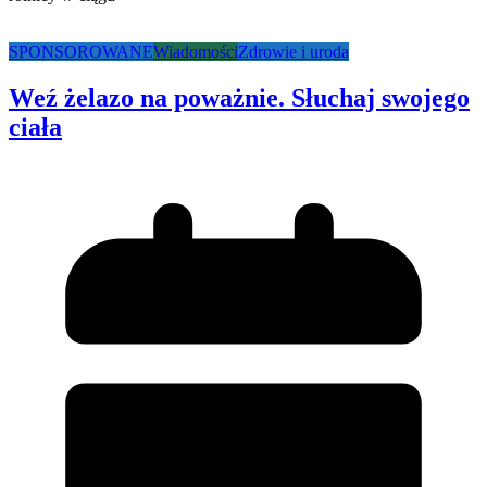
SPONSOROWANE
Wiadomości
Zdrowie i uroda
Weź żelazo na poważnie. Słuchaj swojego
ciała