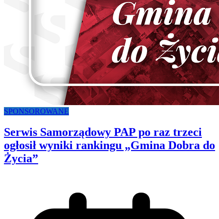
SPONSOROWANE
Serwis Samorządowy PAP po raz trzeci
ogłosił wyniki rankingu „Gmina Dobra do
Życia”