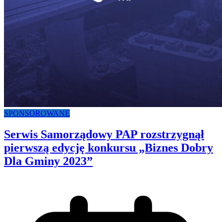
SPONSOROWANE
Serwis Samorządowy PAP rozstrzygnął
pierwszą edycję konkursu „Biznes Dobry
Dla Gminy 2023”