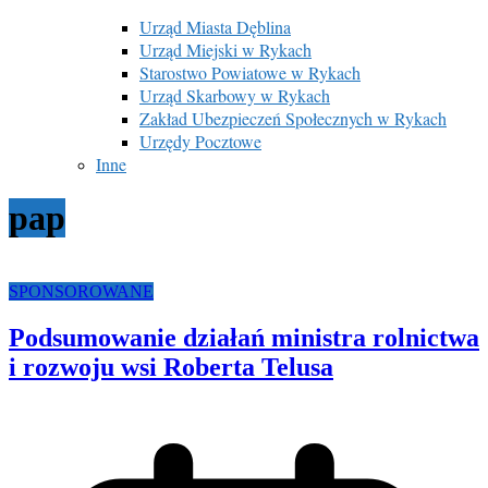
Urząd Miasta Dęblina
Urząd Miejski w Rykach
Starostwo Powiatowe w Rykach
Urząd Skarbowy w Rykach
Zakład Ubezpieczeń Społecznych w Rykach
Urzędy Pocztowe
Inne
pap
SPONSOROWANE
Podsumowanie działań ministra rolnictwa
i rozwoju wsi Roberta Telusa