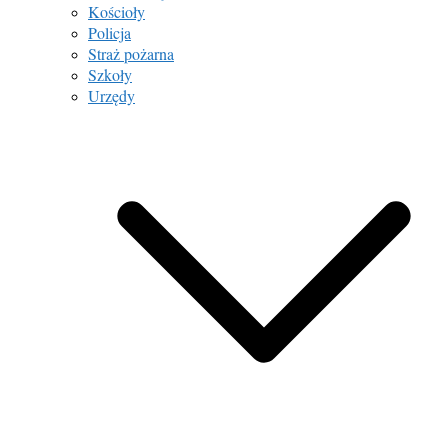
Kościoły
Policja
Straż pożarna
Szkoły
Urzędy