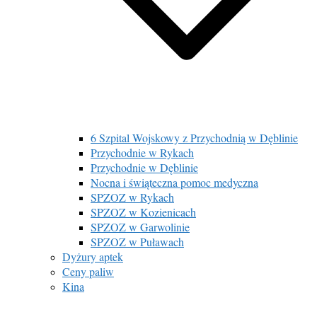
6 Szpital Wojskowy z Przychodnią w Dęblinie
Przychodnie w Rykach
Przychodnie w Dęblinie
Nocna i świąteczna pomoc medyczna
SPZOZ w Rykach
SPZOZ w Kozienicach
SPZOZ w Garwolinie
SPZOZ w Puławach
Dyżury aptek
Ceny paliw
Kina