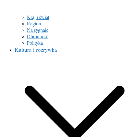
Kraj i świat
Region
Na sygnale
Obronność
Polityka
Kultura i rozrywka