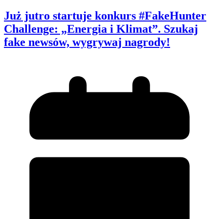
Już jutro startuje konkurs #FakeHunter
Challenge: „Energia i Klimat”. Szukaj
fake newsów, wygrywaj nagrody!