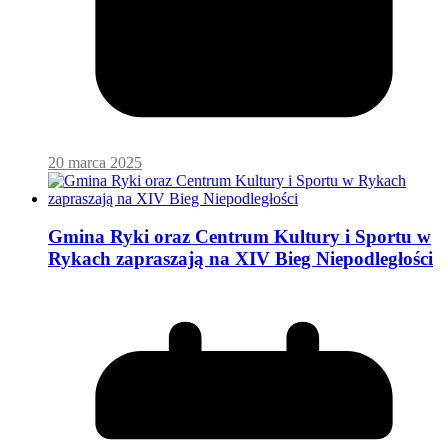
20 marca 2025
Gmina Ryki oraz Centrum Kultury i Sportu w
Rykach zapraszają na XIV Bieg Niepodległości