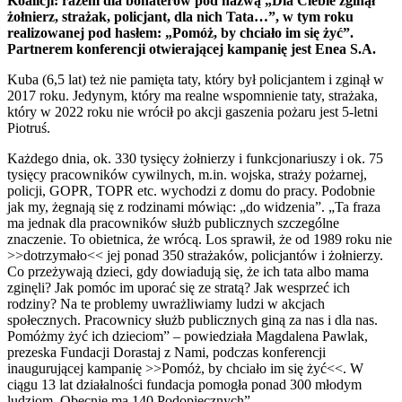
Koalicji: razem dla bohaterów pod nazwą „Dla Ciebie zginął
żołnierz, strażak, policjant, dla nich Tata…”, w tym roku
realizowanej pod hasłem: „Pomóż, by chciało im się żyć”.
Partnerem konferencji otwierającej kampanię jest Enea S.A.
Kuba (6,5 lat) też nie pamięta taty, który był policjantem i zginął w
2017 roku. Jedynym, który ma realne wspomnienie taty, strażaka,
który w 2022 roku nie wrócił po akcji gaszenia pożaru jest 5-letni
Piotruś.
Każdego dnia, ok. 330 tysięcy żołnierzy i funkcjonariuszy i ok. 75
tysięcy pracowników cywilnych, m.in. wojska, straży pożarnej,
policji, GOPR, TOPR etc. wychodzi z domu do pracy. Podobnie
jak my, żegnają się z rodzinami mówiąc: „do widzenia”. „Ta fraza
ma jednak dla pracowników służb publicznych szczególne
znaczenie. To obietnica, że wrócą. Los sprawił, że od 1989 roku nie
>>dotrzymało<< jej ponad 350 strażaków, policjantów i żołnierzy.
Co przeżywają dzieci, gdy dowiadują się, że ich tata albo mama
zginęli? Jak pomóc im uporać się ze stratą? Jak wesprzeć ich
rodziny? Na te problemy uwrażliwiamy ludzi w akcjach
społecznych. Pracownicy służb publicznych giną za nas i dla nas.
Pomóżmy żyć ich dzieciom” – powiedziała Magdalena Pawlak,
prezeska Fundacji Dorastaj z Nami, podczas konferencji
inaugurującej kampanię >>Pomóż, by chciało im się żyć<<. W
ciągu 13 lat działalności fundacja pomogła ponad 300 młodym
ludziom. Obecnie ma 140 Podopiecznych”.