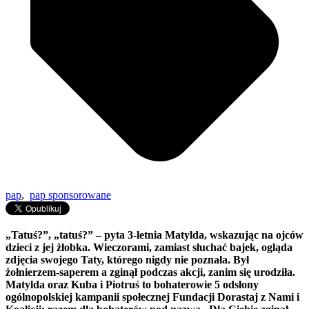
pap
,
pap sponsorowane
„Tatuś?”, „tatuś?” – pyta 3-letnia Matylda, wskazując na ojców
dzieci z jej żłobka. Wieczorami, zamiast słuchać bajek, ogląda
zdjęcia swojego Taty, którego nigdy nie poznała. Był
żołnierzem-saperem a zginął podczas akcji, zanim się urodziła.
Matylda oraz Kuba i Piotruś to bohaterowie 5 odsłony
ogólnopolskiej kampanii społecznej Fundacji Dorastaj z Nami i