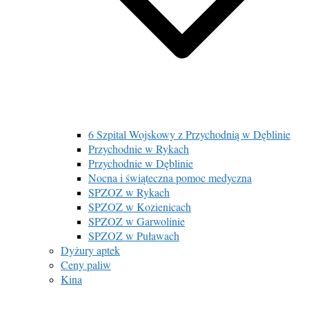
6 Szpital Wojskowy z Przychodnią w Dęblinie
Przychodnie w Rykach
Przychodnie w Dęblinie
Nocna i świąteczna pomoc medyczna
SPZOZ w Rykach
SPZOZ w Kozienicach
SPZOZ w Garwolinie
SPZOZ w Puławach
Dyżury aptek
Ceny paliw
Kina