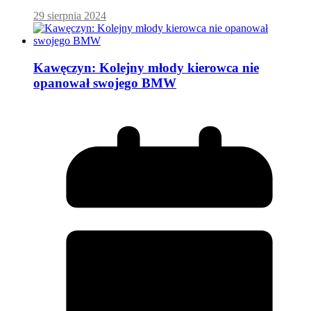
29 sierpnia 2024
Kawęczyn: Kolejny młody kierowca nie
opanował swojego BMW