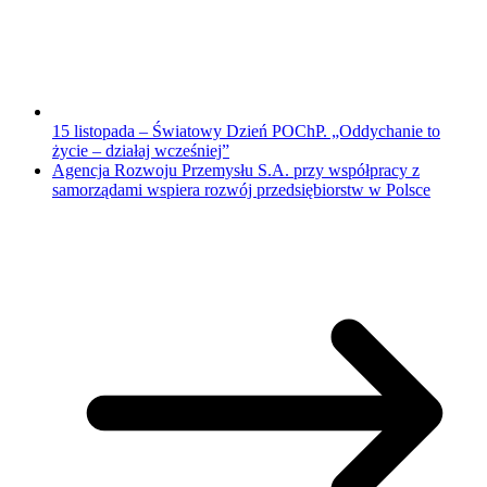
15 listopada – Światowy Dzień POChP. „Oddychanie to
życie – działaj wcześniej”
Agencja Rozwoju Przemysłu S.A. przy współpracy z
samorządami wspiera rozwój przedsiębiorstw w Polsce