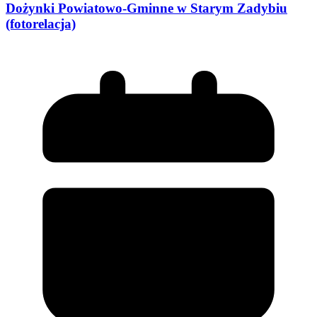
Dożynki Powiatowo-Gminne w Starym Zadybiu
(fotorelacja)