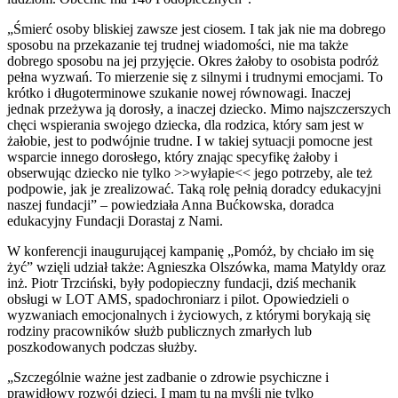
„Śmierć osoby bliskiej zawsze jest ciosem. I tak jak nie ma dobrego
sposobu na przekazanie tej trudnej wiadomości, nie ma także
dobrego sposobu na jej przyjęcie. Okres żałoby to osobista podróż
pełna wyzwań. To mierzenie się z silnymi i trudnymi emocjami. To
krótko i długoterminowe szukanie nowej równowagi. Inaczej
jednak przeżywa ją dorosły, a inaczej dziecko. Mimo najszczerszych
chęci wspierania swojego dziecka, dla rodzica, który sam jest w
żałobie, jest to podwójnie trudne. I w takiej sytuacji pomocne jest
wsparcie innego dorosłego, który znając specyfikę żałoby i
obserwując dziecko nie tylko >>wyłapie<< jego potrzeby, ale też
podpowie, jak je zrealizować. Taką rolę pełnią doradcy edukacyjni
naszej fundacji” – powiedziała Anna Bućkowska, doradca
edukacyjny Fundacji Dorastaj z Nami.
W konferencji inaugurującej kampanię „Pomóż, by chciało im się
żyć” wzięli udział także: Agnieszka Olszówka, mama Matyldy oraz
inż. Piotr Trzciński, były podopieczny fundacji, dziś mechanik
obsługi w LOT AMS, spadochroniarz i pilot. Opowiedzieli o
wyzwaniach emocjonalnych i życiowych, z którymi borykają się
rodziny pracowników służb publicznych zmarłych lub
poszkodowanych podczas służby.
„Szczególnie ważne jest zadbanie o zdrowie psychiczne i
prawidłowy rozwój dzieci. I mam tu na myśli nie tylko