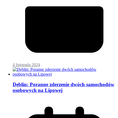
4 listopada 2024
Dęblin: Poranne zderzenie dwóch samochodów
osobowych na Lipowej