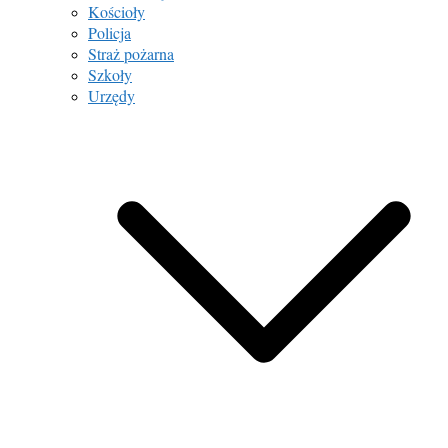
Kościoły
Policja
Straż pożarna
Szkoły
Urzędy