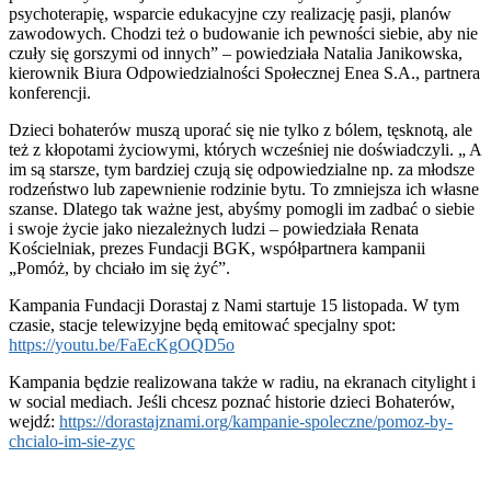
psychoterapię, wsparcie edukacyjne czy realizację pasji, planów
zawodowych. Chodzi też o budowanie ich pewności siebie, aby nie
czuły się gorszymi od innych” – powiedziała Natalia Janikowska,
kierownik Biura Odpowiedzialności Społecznej Enea S.A., partnera
konferencji.
Dzieci bohaterów muszą uporać się nie tylko z bólem, tęsknotą, ale
też z kłopotami życiowymi, których wcześniej nie doświadczyli. „ A
im są starsze, tym bardziej czują się odpowiedzialne np. za młodsze
rodzeństwo lub zapewnienie rodzinie bytu. To zmniejsza ich własne
szanse. Dlatego tak ważne jest, abyśmy pomogli im zadbać o siebie
i swoje życie jako niezależnych ludzi – powiedziała Renata
Kościelniak, prezes Fundacji BGK, współpartnera kampanii
„Pomóż, by chciało im się żyć”.
Kampania Fundacji Dorastaj z Nami startuje 15 listopada. W tym
czasie, stacje telewizyjne będą emitować specjalny spot:
https://youtu.be/FaEcKgOQD5o
Kampania będzie realizowana także w radiu, na ekranach citylight i
w social mediach. Jeśli chcesz poznać historie dzieci Bohaterów,
wejdź:
https://dorastajznami.org/kampanie-spoleczne/pomoz-by-
chcialo-im-sie-zyc