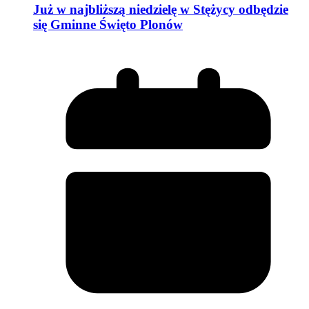
Już w najbliższą niedzielę w Stężycy odbędzie
się Gminne Święto Plonów