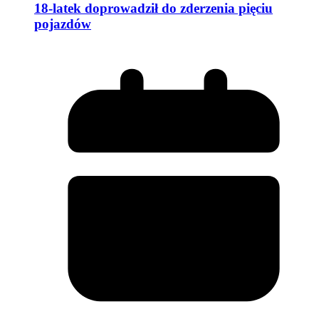
18-latek doprowadził do zderzenia pięciu
pojazdów