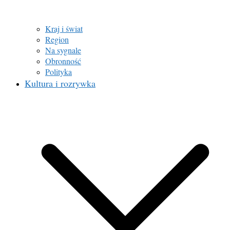
Kraj i świat
Region
Na sygnale
Obronność
Polityka
Kultura i rozrywka