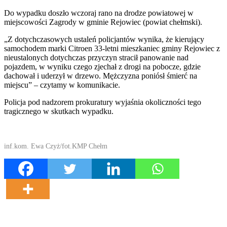
Do wypadku doszło wczoraj rano na drodze powiatowej w
miejscowości Zagrody w gminie Rejowiec (powiat chełmski).
„Z dotychczasowych ustaleń policjantów wynika, że kierujący
samochodem marki Citroen 33-letni mieszkaniec gminy Rejowiec z
nieustalonych dotychczas przyczyn stracił panowanie nad
pojazdem, w wyniku czego zjechał z drogi na pobocze, gdzie
dachował i uderzył w drzewo. Mężczyzna poniósł śmierć na
miejscu” – czytamy w komunikacie.
Policja pod nadzorem prokuratury wyjaśnia okoliczności tego
tragicznego w skutkach wypadku.
inf.kom. Ewa Czyż/fot.KMP Chełm