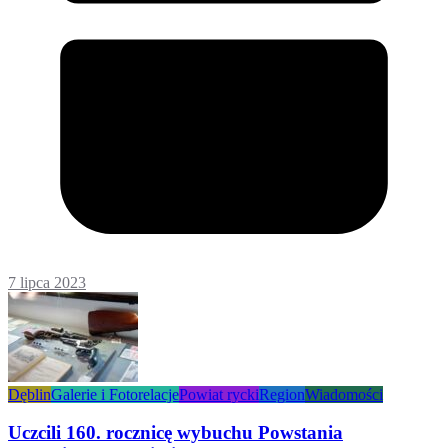
7 lipca 2023
Dęblin
Galerie i Fotorelacje
Powiat rycki
Region
Wiadomości
Uczcili 160. rocznicę wybuchu Powstania