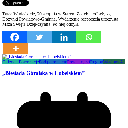
TweetW niedzielę, 20 sierpnia w Starym Zadybiu odbyły się
Dożynki Powiatowo-Gminne. Wydarzenie rozpoczęła uroczysta
Msza Święta Dziękczynna. Po niej odbyła
Galerie i Fotorelacje
Pod patronatem
Powiat rycki
Region
Wiadomości
„Biesiada Góralska w Lubelskiem”