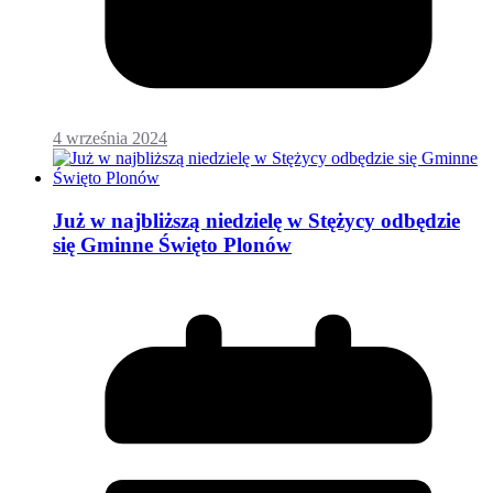
4 września 2024
Już w najbliższą niedzielę w Stężycy odbędzie
się Gminne Święto Plonów