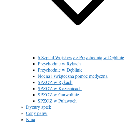
6 Szpital Wojskowy z Przychodnią w Dęblinie
Przychodnie w Rykach
Przychodnie w Dęblinie
Nocna i świąteczna pomoc medyczna
SPZOZ w Rykach
SPZOZ w Kozienicach
SPZOZ w Garwolinie
SPZOZ w Puławach
Dyżury aptek
Ceny paliw
Kina