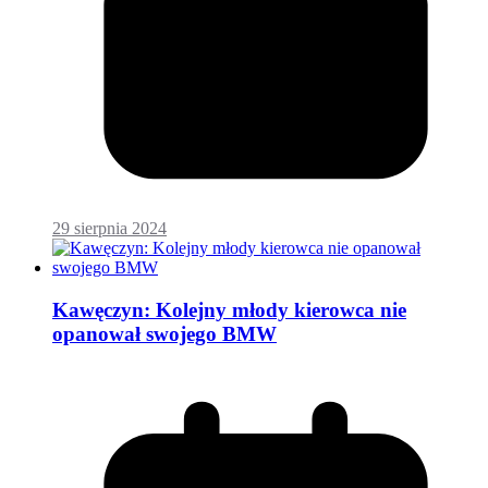
29 sierpnia 2024
Kawęczyn: Kolejny młody kierowca nie
opanował swojego BMW