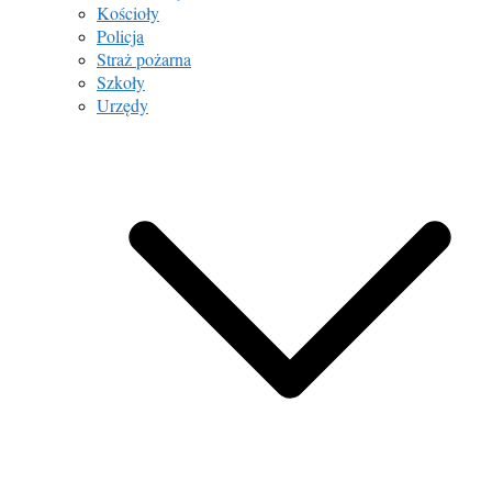
Kościoły
Policja
Straż pożarna
Szkoły
Urzędy