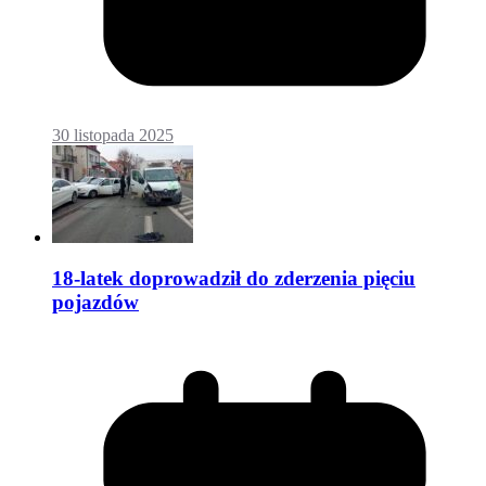
30 listopada 2025
18-latek doprowadził do zderzenia pięciu
pojazdów