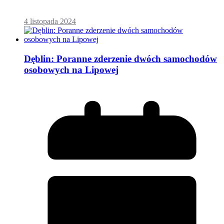
4 listopada 2024
Dęblin: Poranne zderzenie dwóch samochodów
osobowych na Lipowej