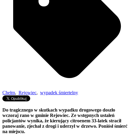
Chełm
,
Rejowiec
,
wypadek śmiertelny
Do tragicznego w skutkach wypadku drogowego doszło
wczoraj rano w gminie Rejowiec. Ze wstępnych ustaleń
policjantów wynika, że kierujący citroenem 33-latek stracił
panowanie, zjechał z drogi i uderzył w drzewo. Poniósł śmierć
na miejscu.