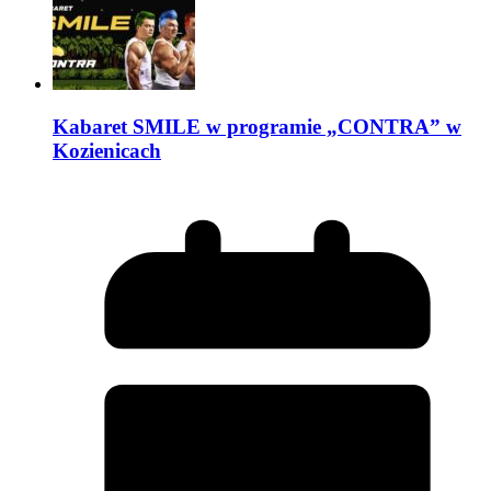
Kabaret SMILE w programie „CONTRA” w
Kozienicach