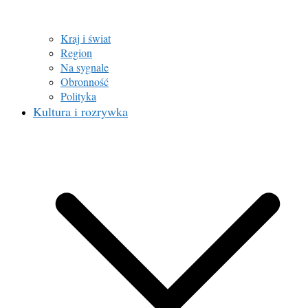
Kraj i świat
Region
Na sygnale
Obronność
Polityka
Kultura i rozrywka