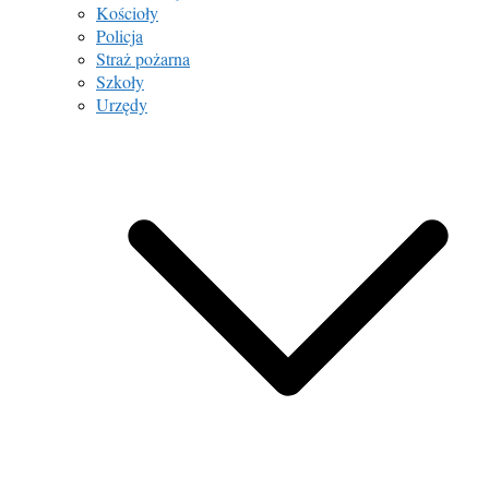
Kościoły
Policja
Straż pożarna
Szkoły
Urzędy