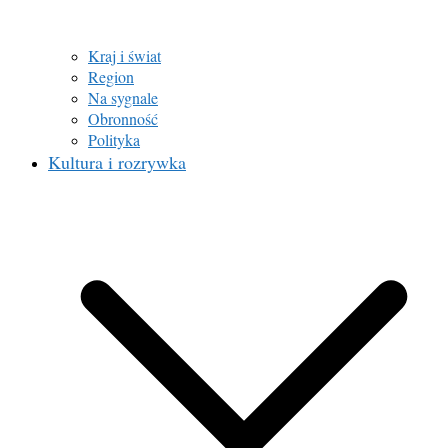
Kraj i świat
Region
Na sygnale
Obronność
Polityka
Kultura i rozrywka