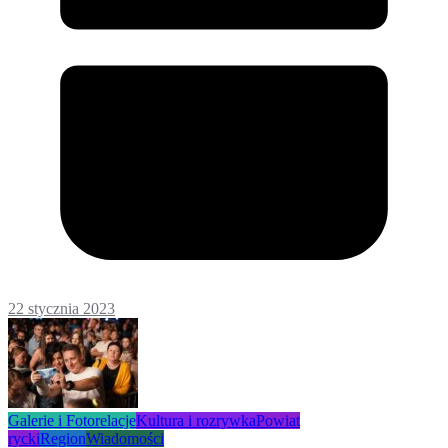
22 stycznia 2023
Galerie i Fotorelacje
Kultura i rozrywka
Powiat
rycki
Region
Wiadomości