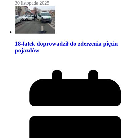
30 listopada 2025
18-latek doprowadził do zderzenia pięciu
pojazdów