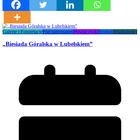
Galerie i Fotorelacje
Pod patronatem
Powiat rycki
Region
Wiadomości
„Biesiada Góralska w Lubelskiem”