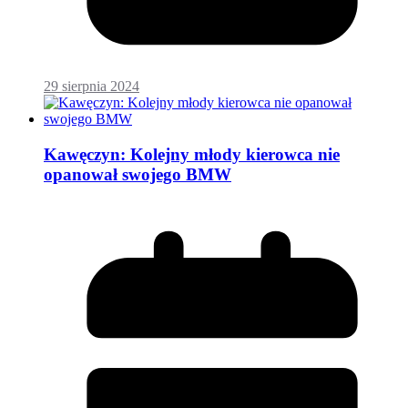
29 sierpnia 2024
Kawęczyn: Kolejny młody kierowca nie
opanował swojego BMW