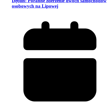
Dęblin: Poranne zderzenie dwóch samochodów
osobowych na Lipowej