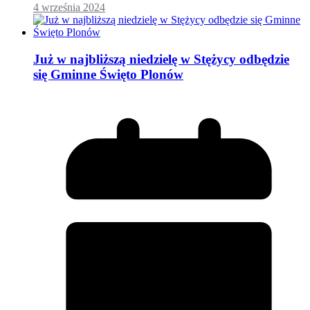
4 września 2024
Już w najbliższą niedzielę w Stężycy odbędzie
się Gminne Święto Plonów