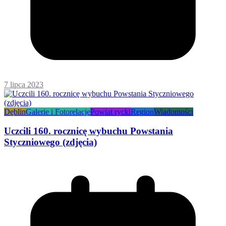
7 lipca 2023
Dęblin
Galerie i Fotorelacje
Powiat rycki
Region
Wiadomości
Uczcili 160. rocznicę wybuchu Powstania
Styczniowego (zdjęcia)