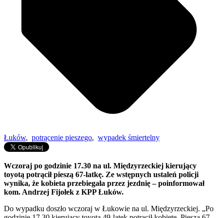
Łuków
,
potrącenie pieszego
,
wypadek śmiertelny
Wczoraj po godzinie 17.30 na ul. Międzyrzeckiej kierujący
toyotą potrącił pieszą 67-latkę. Ze wstępnych ustaleń policji
wynika, że kobieta przebiegała przez jezdnię – poinformował
kom. Andrzej Fijołek z KPP Łuków.
Do wypadku doszło wczoraj w Łukowie na ul. Międzyrzeckiej. „Po
godzinie 17.30 kierujący toyotą 49-latek potrącił kobietę. Piesza 67-