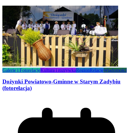
Galerie i Fotorelacje
Kultura i rozrywka
Region
Relacje
Wiadomości
Dożynki Powiatowo-Gminne w Starym Zadybiu
(fotorelacja)