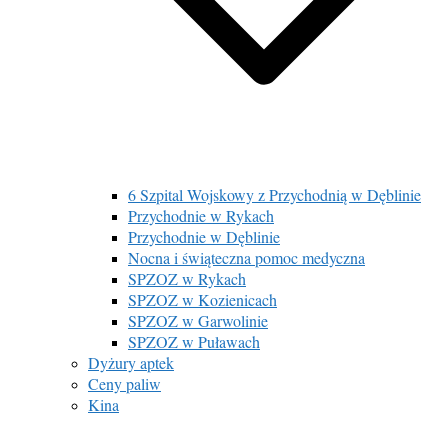
6 Szpital Wojskowy z Przychodnią w Dęblinie
Przychodnie w Rykach
Przychodnie w Dęblinie
Nocna i świąteczna pomoc medyczna
SPZOZ w Rykach
SPZOZ w Kozienicach
SPZOZ w Garwolinie
SPZOZ w Puławach
Dyżury aptek
Ceny paliw
Kina