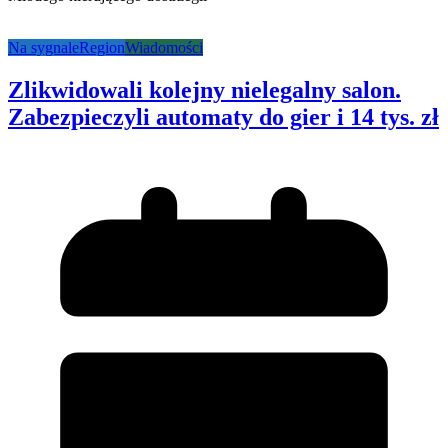
Na sygnale
Region
Wiadomości
Zlikwidowali kolejny nielegalny salon.
Zabezpieczyli automaty do gier i 14 tys. zł