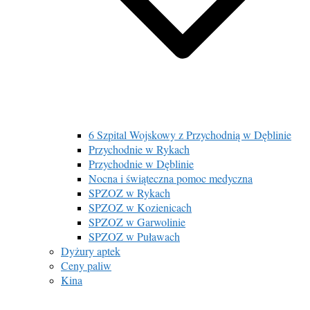
6 Szpital Wojskowy z Przychodnią w Dęblinie
Przychodnie w Rykach
Przychodnie w Dęblinie
Nocna i świąteczna pomoc medyczna
SPZOZ w Rykach
SPZOZ w Kozienicach
SPZOZ w Garwolinie
SPZOZ w Puławach
Dyżury aptek
Ceny paliw
Kina