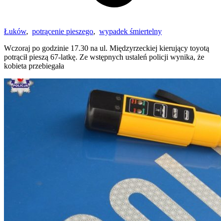
Łuków
,
potrącenie pieszego
,
wypadek śmiertelny
Wczoraj po godzinie 17.30 na ul. Międzyrzeckiej kierujący toyotą
potrącił pieszą 67-latkę. Ze wstępnych ustaleń policji wynika, że
kobieta przebiegała