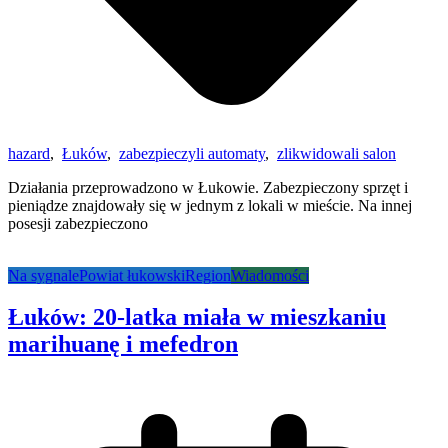
hazard
,
Łuków
,
zabezpieczyli automaty
,
zlikwidowali salon
Działania przeprowadzono w Łukowie. Zabezpieczony sprzęt i
pieniądze znajdowały się w jednym z lokali w mieście. Na innej
posesji zabezpieczono
Na sygnale
Powiat łukowski
Region
Wiadomości
Łuków: 20-latka miała w mieszkaniu
marihuanę i mefedron