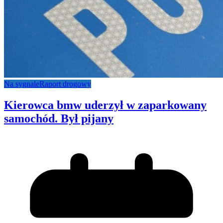
Na sygnale
Raport drogowy
Kierowca bmw uderzył w zaparkowany
samochód. Był pijany