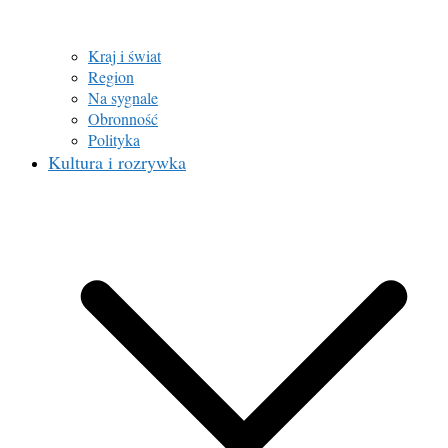
Kraj i świat
Region
Na sygnale
Obronność
Polityka
Kultura i rozrywka