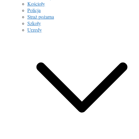
Kościoły
Policja
Straż pożarna
Szkoły
Urzędy