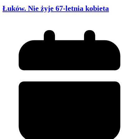
Łuków. Nie żyje 67-letnia kobieta