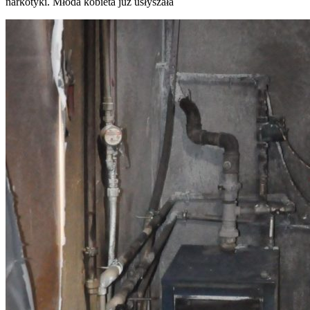
narkotyki. Młoda kobieta już usłyszała