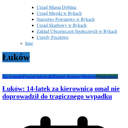
Urząd Miasta Dęblina
Urząd Miejski w Rykach
Starostwo Powiatowe w Rykach
Urząd Skarbowy w Rykach
Zakład Ubezpieczeń Społecznych w Rykach
Urzędy Pocztowe
Inne
Łuków
Na sygnale
Powiat łukowski
Raport drogowy
Region
Wiadomości
Łuków: 14-latek za kierownicą omal nie
doprowadził do tragicznego wypadku