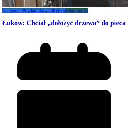
Na sygnale
Powiat łukowski
Region
Wiadomości
Łuków: Chciał „dołożyć drzewa” do pieca