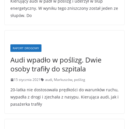
Kierujący audi w padł w poślizg i uderzył w słup
energetyczny. W wyniku tego zniszczony został jeden ze
słupów. Do
RAPORT DROGOWY
Audi wpadło w poślizg. Dwie
osoby trafiły do szpitala
15 stycznia 2021
audi
,
Markuszów
,
poślizg
20-latka nie dostosowała prędkości do warunków ruchu,
wypadła z drogi i zjechała z nasypu. Kierująca audi, jak i
pasażerka trafiły