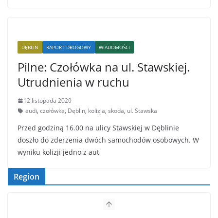
DĘBLIN
RAPORT DROGOWY
WIADOMOŚCI
Pilne: Czołówka na ul. Stawskiej.
Utrudnienia w ruchu
12 listopada 2020
audi
,
czołówka
,
Dęblin
,
kolizja
,
skoda
,
ul. Stawska
Przed godziną 16.00 na ulicy Stawskiej w Dęblinie
doszło do zderzenia dwóch samochodów osobowych. W
wyniku kolizji jedno z aut
Region