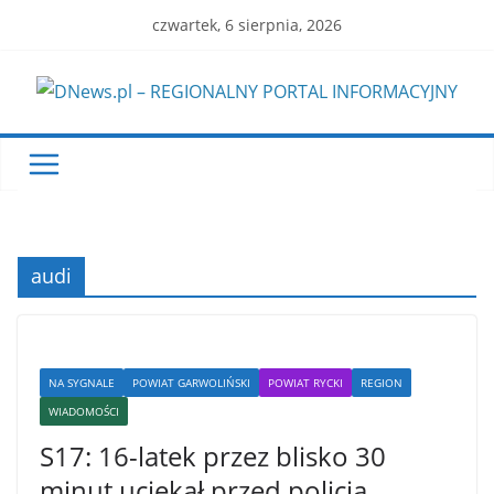
Skip
czwartek, 6 sierpnia, 2026
to
content
audi
NA SYGNALE
POWIAT GARWOLIŃSKI
POWIAT RYCKI
REGION
WIADOMOŚCI
S17: 16-latek przez blisko 30
minut uciekał przed policją.