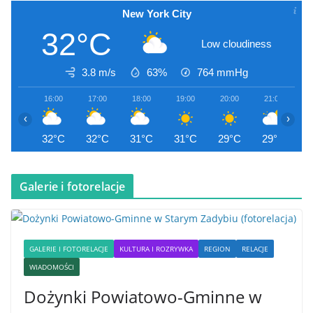
New York City
32°C
Low cloudiness
3.8 m/s
63%
764
mmHg
16:00
17:00
18:00
19:00
20:00
21:00
2
‹
›
32°C
32°C
31°C
31°C
29°C
29°C
2
Galerie i fotorelacje
GALERIE I FOTORELACJE
KULTURA I ROZRYWKA
REGION
RELACJE
WIADOMOŚCI
Dożynki Powiatowo-Gminne w