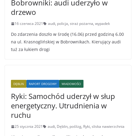
Bobrowniki: audi uderzyło w
drzewo
16 czerwca 2021
audi
,
policja
,
straż pożarna
,
wypadek
Do zdarzenia doszło w środę (16.06) przed godziną 6.00
na ul. Krasnoglińskiej w Bobrownikach. Kierujący audi
tuż za łukiem drogi
DĘBLIN
RAPORT DROGOWY
WIADOMOŚCI
Ryki: Samochód uderzył w słup
energetyczny. Utrudnienia w
ruchu
25 stycznia 2021
audi
,
Dęblin
,
poślizg
,
Ryki
,
sliska nawierzchnia