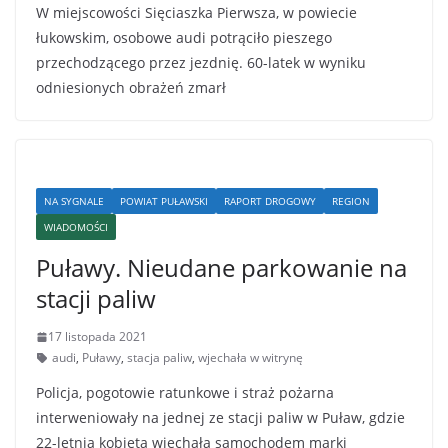
W miejscowości Sięciaszka Pierwsza, w powiecie
łukowskim, osobowe audi potrąciło pieszego
przechodzącego przez jezdnię. 60-latek w wyniku
odniesionych obrażeń zmarł
NA SYGNALE
POWIAT PUŁAWSKI
RAPORT DROGOWY
REGION
WIADOMOŚCI
Puławy. Nieudane parkowanie na
stacji paliw
17 listopada 2021
audi
,
Puławy
,
stacja paliw
,
wjechała w witrynę
Policja, pogotowie ratunkowe i straż pożarna
interweniowały na jednej ze stacji paliw w Puław, gdzie
22-letnia kobieta wjechała samochodem marki