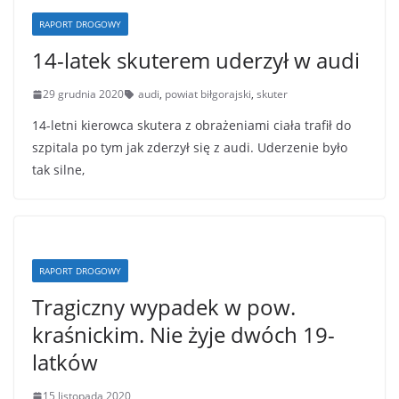
RAPORT DROGOWY
14-latek skuterem uderzył w audi
29 grudnia 2020
audi
,
powiat biłgorajski
,
skuter
14-letni kierowca skutera z obrażeniami ciała trafił do
szpitala po tym jak zderzył się z audi. Uderzenie było
tak silne,
RAPORT DROGOWY
Tragiczny wypadek w pow.
kraśnickim. Nie żyje dwóch 19-
latków
15 listopada 2020