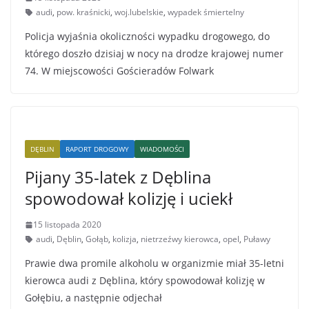
audi
,
pow. kraśnicki
,
woj.lubelskie
,
wypadek śmiertelny
Policja wyjaśnia okoliczności wypadku drogowego, do
którego doszło dzisiaj w nocy na drodze krajowej numer
74. W miejscowości Gościeradów Folwark
DĘBLIN
RAPORT DROGOWY
WIADOMOŚCI
Pijany 35-latek z Dęblina
spowodował kolizję i uciekł
15 listopada 2020
audi
,
Dęblin
,
Gołąb
,
kolizja
,
nietrzeźwy kierowca
,
opel
,
Puławy
Prawie dwa promile alkoholu w organizmie miał 35-letni
kierowca audi z Dęblina, który spowodował kolizję w
Gołębiu, a następnie odjechał