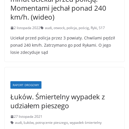
Momentami jechał ponad 240
km/h. (wideo)
2 listopada 2022
audi
,
otwock
,
policja
,
pościg
,
Ryki
,
S17
Uciekał przed policja przez 3 powiaty. Chwilami pędził
ponad 240 km/h. Zatrzymano go pod Rykami. O jego
losie zdecyduje sąd
RAPORT DROGOWY
Łuków. Śmiertelny wypadek z
udziałem pieszego
27 listopada 2021
audi
,
Łuków
,
potrącenie pieszego
,
wypadek śmiertelny