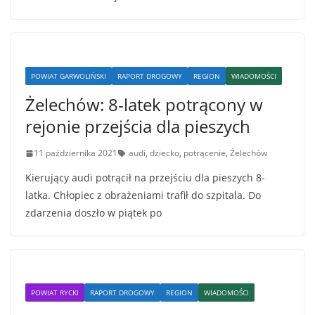
POWIAT GARWOLIŃSKI
RAPORT DROGOWY
REGION
WIADOMOŚCI
Żelechów: 8-latek potrącony w
rejonie przejścia dla pieszych
11 października 2021
audi
,
dziecko
,
potrącenie
,
Żelechów
Kierujący audi potrącił na przejściu dla pieszych 8-
latka. Chłopiec z obrażeniami trafił do szpitala. Do
zdarzenia doszło w piątek po
POWIAT RYCKI
RAPORT DROGOWY
REGION
WIADOMOŚCI