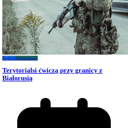
Region
Wiadomości
Terytorialsi ćwiczą przy granicy z
Białorusią