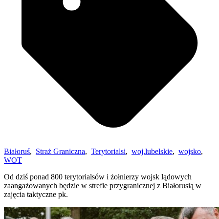
Białoruś
,
Straż Graniczna
,
Terytorialsi
,
woj.lubelskie
,
wojsko
,
WOT
Od dziś ponad 800 terytorialsów i żołnierzy wojsk lądowych
zaangażowanych będzie w strefie przygranicznej z Białorusią w
zajęcia taktyczne pk.