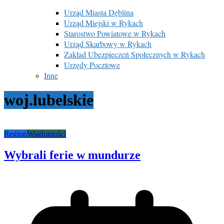
Urząd Miasta Dęblina
Urząd Miejski w Rykach
Starostwo Powiatowe w Rykach
Urząd Skarbowy w Rykach
Zakład Ubezpieczeń Społecznych w Rykach
Urzędy Pocztowe
Inne
woj.lubelskie
Region
Wiadomości
Wybrali ferie w mundurze