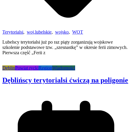
Terytorialsi
,
woj.lubelskie
,
wojsko
,
WOT
Lubelscy terytorialsi już po raz piąty zorganizują wojskowe
szkolenie podstawowe tzw. „szesnastkę” w okresie ferii zimowych.
Pierwsza część „Ferii z
Dęblin
Powiat rycki
Region
Wiadomości
Dęblińscy terytorialsi ćwiczą na poligonie