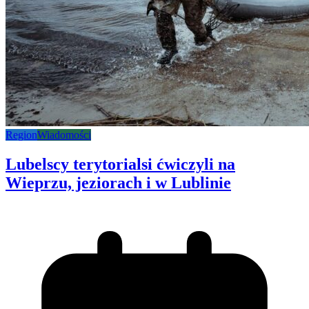
Region
Wiadomości
Lubelscy terytorialsi ćwiczyli na
Wieprzu, jeziorach i w Lublinie