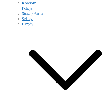
Kościoły
Policja
Straż pożarna
Szkoły
Urzędy