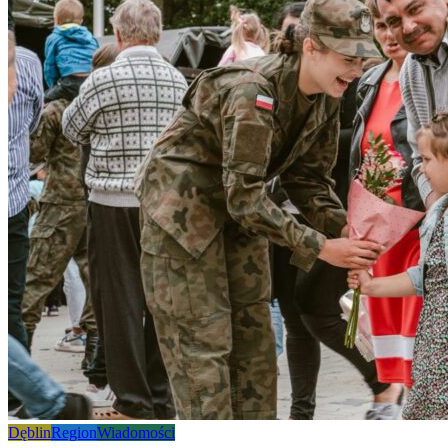
Dęblin
Region
Wiadomości