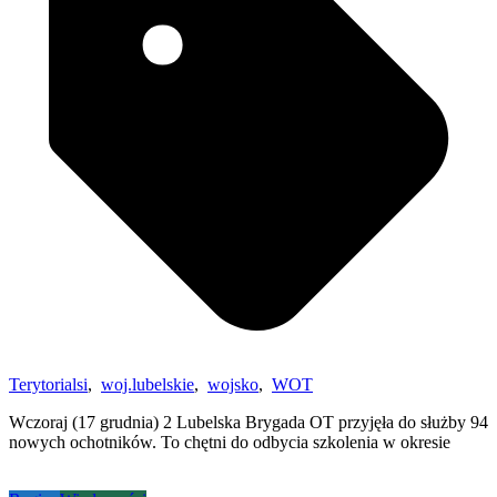
Terytorialsi
,
woj.lubelskie
,
wojsko
,
WOT
Wczoraj (17 grudnia) 2 Lubelska Brygada OT przyjęła do służby 94
nowych ochotników. To chętni do odbycia szkolenia w okresie