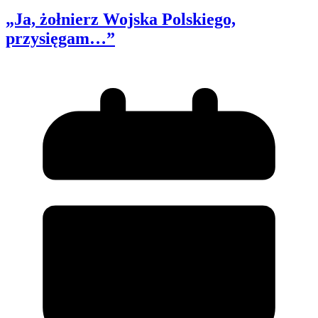
„Ja, żołnierz Wojska Polskiego,
przysięgam…”