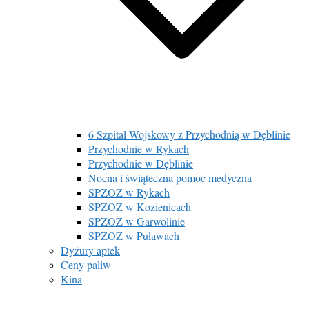
6 Szpital Wojskowy z Przychodnią w Dęblinie
Przychodnie w Rykach
Przychodnie w Dęblinie
Nocna i świąteczna pomoc medyczna
SPZOZ w Rykach
SPZOZ w Kozienicach
SPZOZ w Garwolinie
SPZOZ w Puławach
Dyżury aptek
Ceny paliw
Kina