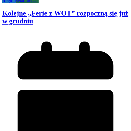
Region
Wiadomości
Kolejne „Ferie z WOT” rozpoczną się już
w grudniu