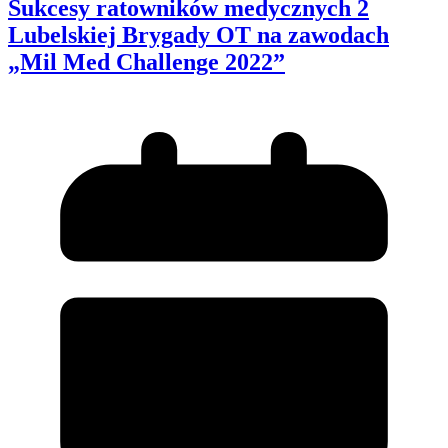
Sukcesy ratowników medycznych 2
Lubelskiej Brygady OT na zawodach
„Mil Med Challenge 2022”