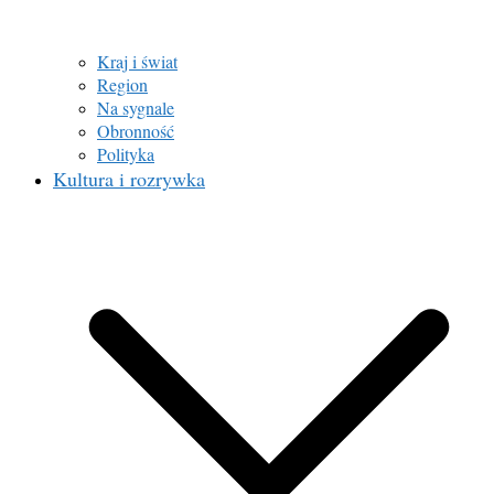
Kraj i świat
Region
Na sygnale
Obronność
Polityka
Kultura i rozrywka