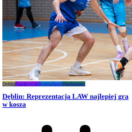
Dęblin
Powiat rycki
Region
Sport
Wiadomości
Dęblin: Reprezentacja LAW najlepiej gra
w kosza