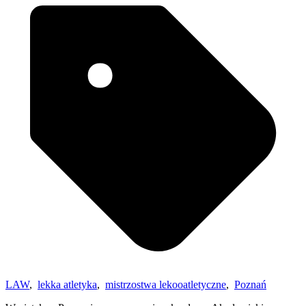
LAW
,
lekka atletyka
,
mistrzostwa lekooatletyczne
,
Poznań