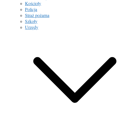
Kościoły
Policja
Straż pożarna
Szkoły
Urzędy