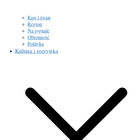
Kraj i świat
Region
Na sygnale
Obronność
Polityka
Kultura i rozrywka