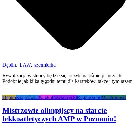
Dęblin
,
LAW
,
szermierka
Rywalizacja w stolicy będzie się toczyła na ośmiu planszach.
Podobnie jak kilka tygodni temu dla karateków, także i tym razem
Dęblin
Kraj i świat
Nauka
Powiat rycki
Region
Sport
Wiadomości
Mistrzowie olimpijscy na starcie
lekkoatletyczych AMP w Poznaniu!