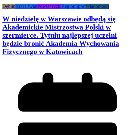
Dęblin
Kraj i świat
Powiat rycki
Region
Sport
Wiadomości
W niedzielę w Warszawie odbędą się
Akademickie Mistrzostwa Polski w
szermierce. Tytułu najlepszej uczelni
będzie bronić Akademia Wychowania
Fizycznego w Katowicach