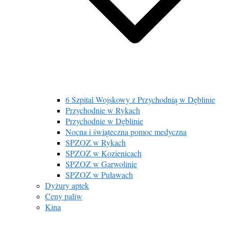
6 Szpital Wojskowy z Przychodnią w Dęblinie
Przychodnie w Rykach
Przychodnie w Dęblinie
Nocna i świąteczna pomoc medyczna
SPZOZ w Rykach
SPZOZ w Kozienicach
SPZOZ w Garwolinie
SPZOZ w Puławach
Dyżury aptek
Ceny paliw
Kina