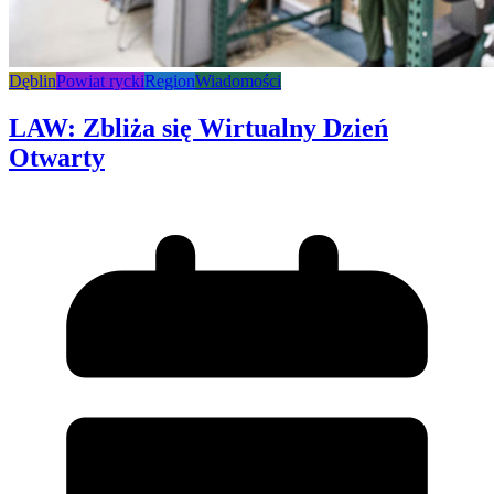
Dęblin
Powiat rycki
Region
Wiadomości
LAW: Zbliża się Wirtualny Dzień
Otwarty