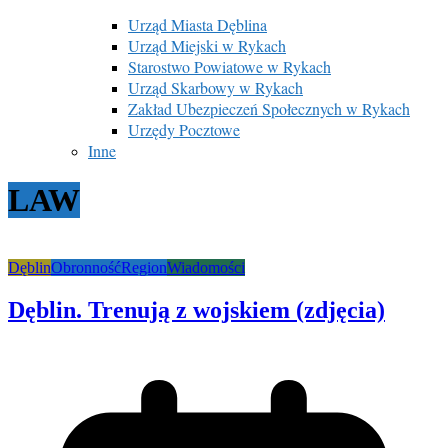
Urząd Miasta Dęblina
Urząd Miejski w Rykach
Starostwo Powiatowe w Rykach
Urząd Skarbowy w Rykach
Zakład Ubezpieczeń Społecznych w Rykach
Urzędy Pocztowe
Inne
LAW
Dęblin
Obronność
Region
Wiadomości
Dęblin. Trenują z wojskiem (zdjęcia)