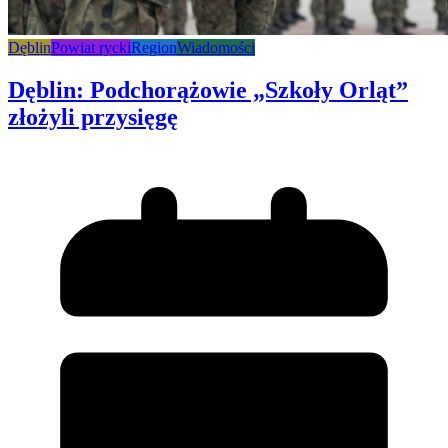
Dęblin
Powiat rycki
Region
Wiadomości
Dęblin: Podchorążowie „Szkoły Orląt”
złożyli przysięgę