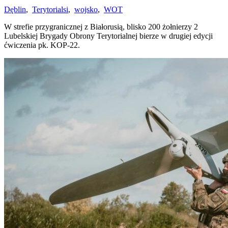
Dęblin
,
Terytorialsi
,
wojsko
,
WOT
W strefie przygranicznej z Białorusią, blisko 200 żołnierzy 2
Lubelskiej Brygady Obrony Terytorialnej bierze w drugiej edycji
ćwiczenia pk. KOP-22.