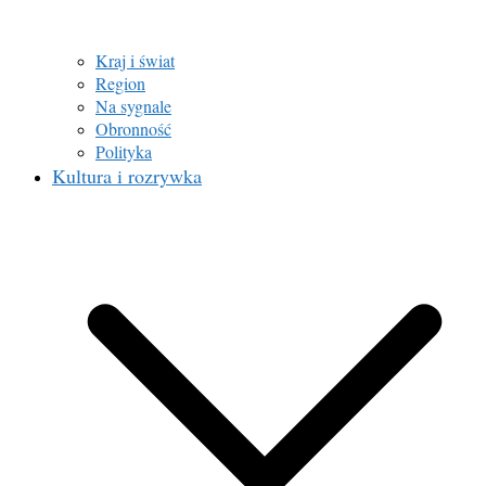
Kraj i świat
Region
Na sygnale
Obronność
Polityka
Kultura i rozrywka