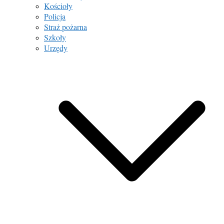
Kościoły
Policja
Straż pożarna
Szkoły
Urzędy