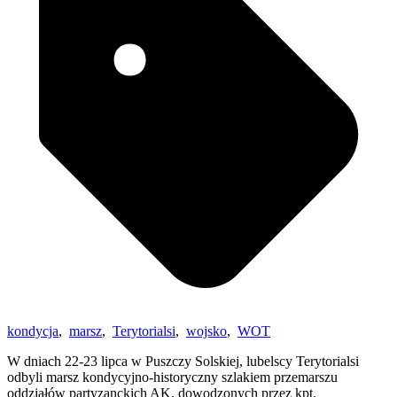
kondycja
,
marsz
,
Terytorialsi
,
wojsko
,
WOT
W dniach 22-23 lipca w Puszczy Solskiej, lubelscy Terytorialsi
odbyli marsz kondycyjno-historyczny szlakiem przemarszu
oddziałów partyzanckich AK, dowodzonych przez kpt.