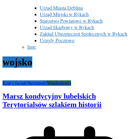
Urząd Miasta Dęblina
Urząd Miejski w Rykach
Starostwo Powiatowe w Rykach
Urząd Skarbowy w Rykach
Zakład Ubezpieczeń Społecznych w Rykach
Urzędy Pocztowe
Inne
wojsko
Kraj i świat
Obronność
Wiadomości
Marsz kondycyjny lubelskich
Terytorialsów szlakiem historii