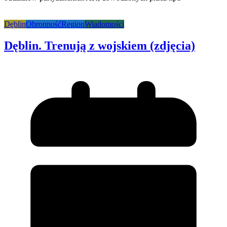
Dęblin
Obronność
Region
Wiadomości
Dęblin. Trenują z wojskiem (zdjęcia)