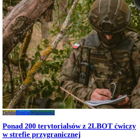
Dęblin
Region
Wiadomości
Ponad 200 terytorialsów z 2LBOT ćwiczy
w strefie przygranicznej