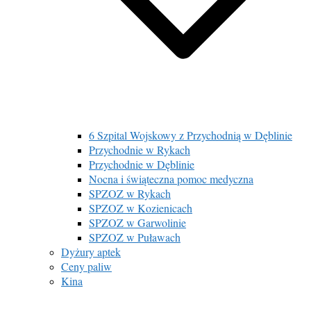
6 Szpital Wojskowy z Przychodnią w Dęblinie
Przychodnie w Rykach
Przychodnie w Dęblinie
Nocna i świąteczna pomoc medyczna
SPZOZ w Rykach
SPZOZ w Kozienicach
SPZOZ w Garwolinie
SPZOZ w Puławach
Dyżury aptek
Ceny paliw
Kina