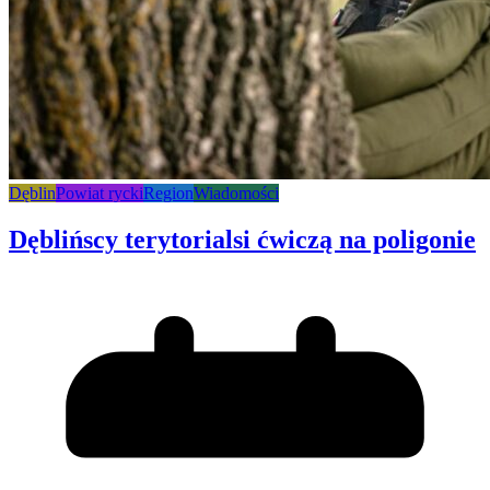
Dęblin
Powiat rycki
Region
Wiadomości
Dęblińscy terytorialsi ćwiczą na poligonie