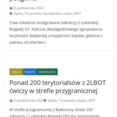
22 października 2022
Dęblin
,
Terytorialsi
,
woj.lubelskie
,
wojsko
,
WOT
Trwa szkolenie zintegrowane żołnierzy 2 Lubelskiej
Brygady OT. Podczas dwutygodniowego zgrupowania
terytorialsi doskonalą umiejętności bojowe, głównie z
zakresu strzelectwa i
DĘBLIN
REGION
WIADOMOŚCI
Ponad 200 terytorialsów z 2LBOT
ćwiczy w strefie przygranicznej
15 października 2022
Dęblin
,
Terytorialsi
,
wojsko
,
WOT
W strefie przygranicznej z Białorusią, blisko 200
żołnierzy 2 Lubelskiej Brygady Obrony Terytorialnej