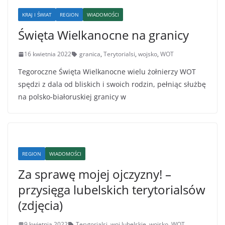
KRAJ I ŚWIAT
REGION
WIADOMOŚCI
Święta Wielkanocne na granicy
16 kwietnia 2022
granica
,
Terytorialsi
,
wojsko
,
WOT
Tegoroczne Święta Wielkanocne wielu żołnierzy WOT
spędzi z dala od bliskich i swoich rodzin, pełniąc służbę
na polsko-białoruskiej granicy w
REGION
WIADOMOŚCI
Za sprawę mojej ojczyzny! –
przysięga lubelskich terytorialsów
(zdjęcia)
9 kwietnia 2022
Terytorialsi
,
woj.lubelskie
,
wojsko
,
WOT