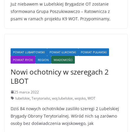
Już niebawem w Lubelskiej Brygadzie OT zostanie
sformowana Grupa Poszukiwawczo – Ratownicza z
psami w ramach projektu K9 WOT. Przypominamy,
POWIAT LUBARTOWSKI
POWIAT ŁUKOWSKI
POWIAT PUŁAWSKI
POWIAT RYCKI
REGION
WIADOMOŚCI
Nowi ochotnicy w szeregach 2
LBOT
25 marca 2022
lubelskie
,
Terytorialsi
,
woj.lubelskie
,
wojsko
,
WOT
Dziś 84 nowych ochotników zasiliło szeregi 2 Lubelskiej
Brygady Obrony Terytorialnej. Wśród nich są zarówno
osoby bez doświadczenia wojskowego, jak