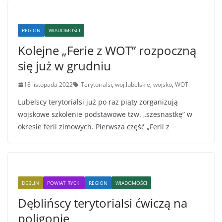
REGION
WIADOMOŚCI
Kolejne „Ferie z WOT” rozpoczną
się już w grudniu
18 listopada 2022
Terytorialsi
,
woj.lubelskie
,
wojsko
,
WOT
Lubelscy terytorialsi już po raz piąty zorganizują
wojskowe szkolenie podstawowe tzw. „szesnastkę” w
okresie ferii zimowych. Pierwsza część „Ferii z
DĘBLIN
POWIAT RYCKI
REGION
WIADOMOŚCI
Dęblińscy terytorialsi ćwiczą na
poligonie