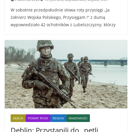
W sobotnie przedpołudnie słowa roty przysięgi „Ja
żołnierz Wojska Polskiego, Przysięgam !” z dumą
wypowiedziało 42 ochotników z Lubelszczyzny, którzy
DĘBLIN
POWIAT RYCKI
REGION
WIADOMOŚCI
Dęblin: Przystąpili do „pętli