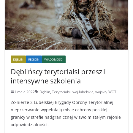
DĘBLIN
REGION
WIADOMOŚCI
Dęblińscy terytorialsi przeszli
intensywne szkolenia
1 maja 2022
Dęblin
,
Terytorialsi
,
woj.lubelskie
,
wojsko
,
WOT
Żołnierze 2 Lubelskiej Brygady Obrony Terytorialnej
nieprzerwanie wypełniają misję ochrony polskiej
granicy w strefie nadgranicznej w swoim stałym rejonie
odpowiedzialności.