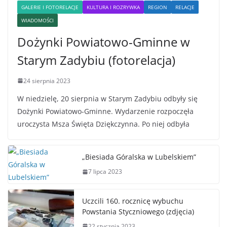
GALERIE I FOTORELACJE
KULTURA I ROZRYWKA
REGION
RELACJE
WIADOMOŚCI
Dożynki Powiatowo-Gminne w
Starym Zadybiu (fotorelacja)
24 sierpnia 2023
W niedzielę, 20 sierpnia w Starym Zadybiu odbyły się
Dożynki Powiatowo-Gminne. Wydarzenie rozpoczęła
uroczysta Msza Święta Dziękczynna. Po niej odbyła
„Biesiada Góralska w Lubelskiem”
7 lipca 2023
Uczcili 160. rocznicę wybuchu
Powstania Styczniowego (zdjęcia)
22 stycznia 2023