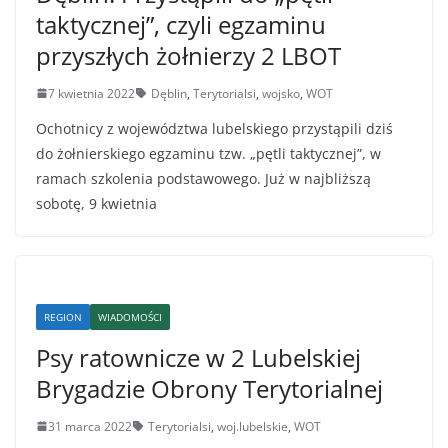
taktycznej”, czyli egzaminu
przyszłych żołnierzy 2 LBOT
7 kwietnia 2022
Dęblin
,
Terytorialsi
,
wojsko
,
WOT
Ochotnicy z województwa lubelskiego przystąpili dziś
do żołnierskiego egzaminu tzw. „pętli taktycznej”, w
ramach szkolenia podstawowego. Już w najbliższą
sobotę, 9 kwietnia
REGION
WIADOMOŚCI
Psy ratownicze w 2 Lubelskiej
Brygadzie Obrony Terytorialnej
31 marca 2022
Terytorialsi
,
woj.lubelskie
,
WOT