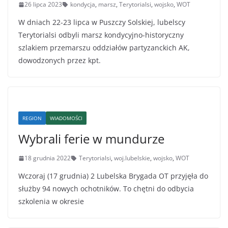
26 lipca 2023
kondycja
,
marsz
,
Terytorialsi
,
wojsko
,
WOT
W dniach 22-23 lipca w Puszczy Solskiej, lubelscy
Terytorialsi odbyli marsz kondycyjno-historyczny
szlakiem przemarszu oddziałów partyzanckich AK,
dowodzonych przez kpt.
REGION
WIADOMOŚCI
Wybrali ferie w mundurze
18 grudnia 2022
Terytorialsi
,
woj.lubelskie
,
wojsko
,
WOT
Wczoraj (17 grudnia) 2 Lubelska Brygada OT przyjęła do
służby 94 nowych ochotników. To chętni do odbycia
szkolenia w okresie