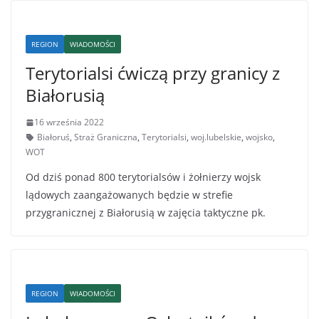
REGION
WIADOMOŚCI
Terytorialsi ćwiczą przy granicy z
Białorusią
16 września 2022
Białoruś
,
Straż Graniczna
,
Terytorialsi
,
woj.lubelskie
,
wojsko
,
WOT
Od dziś ponad 800 terytorialsów i żołnierzy wojsk
lądowych zaangażowanych będzie w strefie
przygranicznej z Białorusią w zajęcia taktyczne pk.
REGION
WIADOMOŚCI