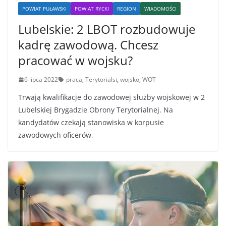
POWIAT PUŁAWSKI
POWIAT RYCKI
REGION
WIADOMOŚCI
Lubelskie: 2 LBOT rozbudowuje
kadrę zawodową. Chcesz
pracować w wojsku?
6 lipca 2022
praca
,
Terytorialsi
,
wojsko
,
WOT
Trwają kwalifikacje do zawodowej służby wojskowej w 2
Lubelskiej Brygadzie Obrony Terytorialnej. Na
kandydatów czekają stanowiska w korpusie
zawodowych oficerów,