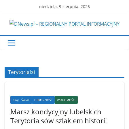
Skip
niedziela, 9 sierpnia, 2026
to
content
Terytorialsi
KRAJ I ŚWIAT
OBRONNOŚĆ
WIADOMOŚCI
Marsz kondycyjny lubelskich
Terytorialsów szlakiem historii