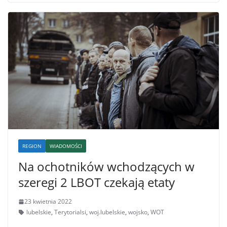
REGION
WIADOMOŚCI
Na ochotników wchodzących w
szeregi 2 LBOT czekają etaty
23 kwietnia 2022
lubelskie
,
Terytorialsi
,
woj.lubelskie
,
wojsko
,
WOT