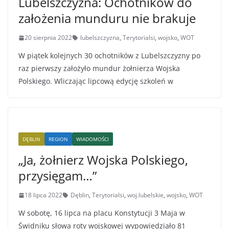
Lubelszczyzna: Ochotników do
założenia munduru nie brakuje
20 sierpnia 2022
lubelszczyzna
,
Terytorialsi
,
wojsko
,
WOT
W piątek kolejnych 30 ochotników z Lubelszczyzny po
raz pierwszy założyło mundur żołnierza Wojska
Polskiego. Wliczając lipcową edycję szkoleń w
DĘBLIN
REGION
WIADOMOŚCI
„Ja, żołnierz Wojska Polskiego,
przysięgam…”
18 lipca 2022
Dęblin
,
Terytorialsi
,
woj.lubelskie
,
wojsko
,
WOT
W sobotę, 16 lipca na placu Konstytucji 3 Maja w
Świdniku słowa roty wojskowej wypowiedziało 81