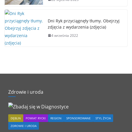
Dni Ryk przyciągnęły tłumy. Obejrzyj
zdjęcia z wydarzenia (zdjęcia)
4 września 2022
Zdrowie i uroda
DĘBLIN
POWIAT RYCKI
REGION
SPONSOROWANE
STYL ŻYCIA
ZDROWIE I URODA