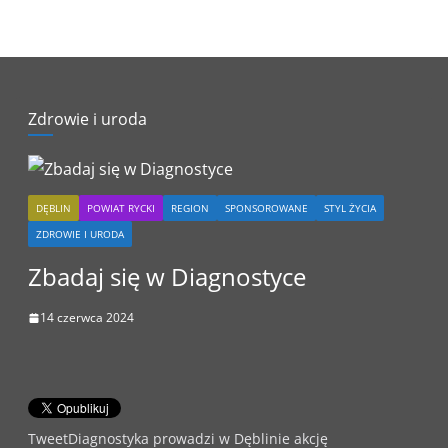
Zdrowie i uroda
DĘBLIN
POWIAT RYCKI
REGION
SPONSOROWANE
STYL ŻYCIA
ZDROWIE I URODA
Zbadaj się w Diagnostyce
14 czerwca 2024
TweetDiagnostyka prowadzi w Dęblinie akcję