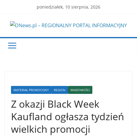
Skip
poniedziałek, 10 sierpnia, 2026
to
content
MATERIAŁ PROMOCYJNY
REGION
WIADOMOŚCI
Z okazji Black Week
Kaufland ogłasza tydzień
wielkich promocji