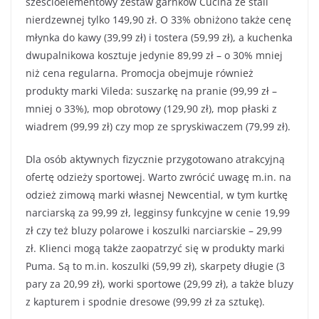
sześcioelementowy zestaw garnków Cucina ze stali
nierdzewnej tylko 149,90 zł. O 33% obniżono także cenę
młynka do kawy (39,99 zł) i tostera (59,99 zł), a kuchenka
dwupalnikowa kosztuje jedynie 89,99 zł – o 30% mniej
niż cena regularna. Promocja obejmuje również
produkty marki Vileda: suszarkę na pranie (99,99 zł –
mniej o 33%), mop obrotowy (129,90 zł), mop płaski z
wiadrem (99,99 zł) czy mop ze spryskiwaczem (79,99 zł).
Dla osób aktywnych fizycznie przygotowano atrakcyjną
ofertę odzieży sportowej. Warto zwrócić uwagę m.in. na
odzież zimową marki własnej Newcential, w tym kurtkę
narciarską za 99,99 zł, legginsy funkcyjne w cenie 19,99
zł czy też bluzy polarowe i koszulki narciarskie – 29,99
zł. Klienci mogą także zaopatrzyć się w produkty marki
Puma. Są to m.in. koszulki (59,99 zł), skarpety długie (3
pary za 20,99 zł), worki sportowe (29,99 zł), a także bluzy
z kapturem i spodnie dresowe (99,99 zł za sztukę).