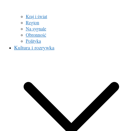
Kraj i świat
Region
Na sygnale
Obronność
Polityka
Kultura i rozrywka