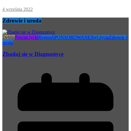
4 września 2022
Zdrowie i uroda
Dęblin
Powiat rycki
Region
SPONSOROWANE
Styl życia
Zdrowie i
uroda
Zbadaj się w Diagnostyce