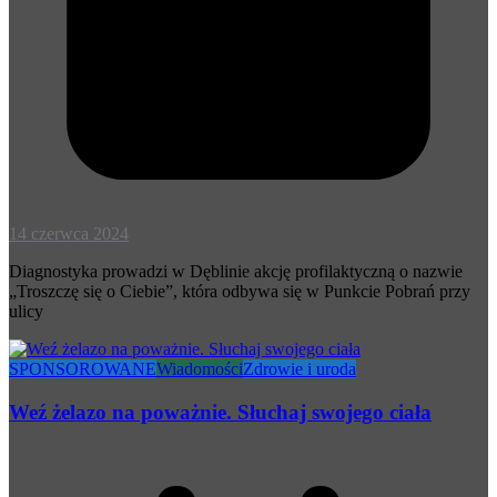
14 czerwca 2024
Diagnostyka prowadzi w Dęblinie akcję profilaktyczną o nazwie
„Troszczę się o Ciebie”, która odbywa się w Punkcie Pobrań przy
ulicy
SPONSOROWANE
Wiadomości
Zdrowie i uroda
Weź żelazo na poważnie. Słuchaj swojego ciała