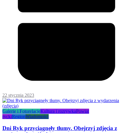
22 stycznia 2023
Galerie i Fotorelacje
Kultura i rozrywka
Powiat
rycki
Region
Wiadomości
Dni Ryk przyciągnęły tłumy. Obejrzyj zdjęcia z