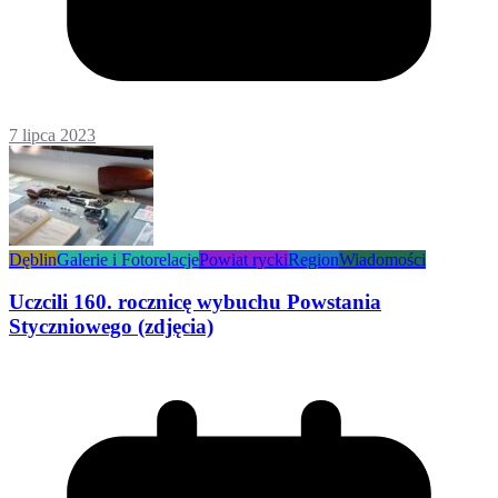
7 lipca 2023
Dęblin
Galerie i Fotorelacje
Powiat rycki
Region
Wiadomości
Uczcili 160. rocznicę wybuchu Powstania
Styczniowego (zdjęcia)