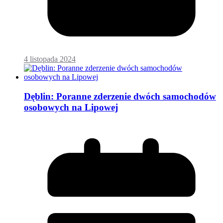
4 listopada 2024
Dęblin: Poranne zderzenie dwóch samochodów
osobowych na Lipowej