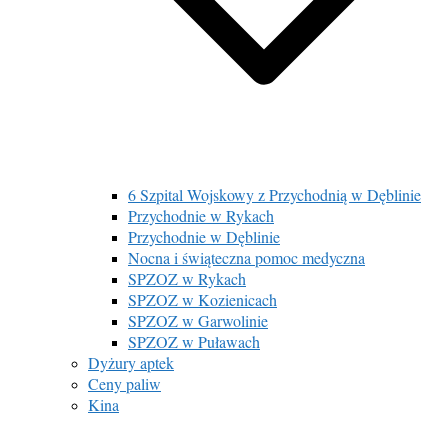
6 Szpital Wojskowy z Przychodnią w Dęblinie
Przychodnie w Rykach
Przychodnie w Dęblinie
Nocna i świąteczna pomoc medyczna
SPZOZ w Rykach
SPZOZ w Kozienicach
SPZOZ w Garwolinie
SPZOZ w Puławach
Dyżury aptek
Ceny paliw
Kina