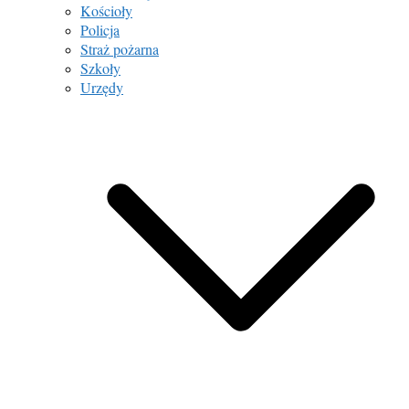
Kościoły
Policja
Straż pożarna
Szkoły
Urzędy