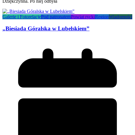
Dziękczynna. Po niej odbyła
Galerie i Fotorelacje
Pod patronatem
Powiat rycki
Region
Wiadomości
„Biesiada Góralska w Lubelskiem”