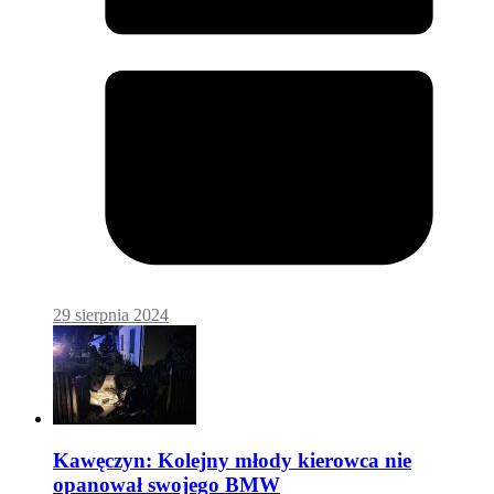
29 sierpnia 2024
Kawęczyn: Kolejny młody kierowca nie
opanował swojego BMW