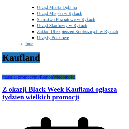
Urząd Miasta Dęblina
Urząd Miejski w Rykach
Starostwo Powiatowe w Rykach
Urząd Skarbowy w Rykach
Zakład Ubezpieczeń Społecznych w Rykach
Urzędy Pocztowe
Inne
Kaufland
materiał promocyjny
Region
Wiadomości
Z okazji Black Week Kaufland ogłasza
tydzień wielkich promocji