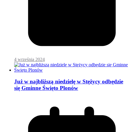
4 września 2024
Już w najbliższą niedzielę w Stężycy odbędzie
się Gminne Święto Plonów