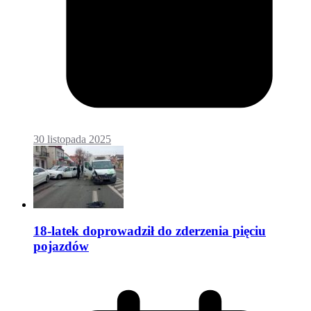
30 listopada 2025
18-latek doprowadził do zderzenia pięciu
pojazdów