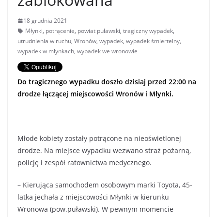
18 grudnia 2021
Młynki
,
potrącenie
,
powiat puławski
,
tragiczny wypadek
,
utrudnienia w ruchu
,
Wronów
,
wypadek
,
wypadek śmiertelny
,
wypadek w młynkach
,
wypadek we wronowie
Do tragicznego wypadku doszło dzisiaj przed 22:00 na
drodze łączącej miejscowości Wronów i Młynki.
Młode kobiety zostały potrącone na nieoświetlonej
drodze. Na miejsce wypadku wezwano straż pożarną,
policję i zespół ratownictwa medycznego.
– Kierująca samochodem osobowym marki Toyota, 45-
latka jechała z miejscowości Młynki w kierunku
Wronowa (pow.puławski). W pewnym momencie