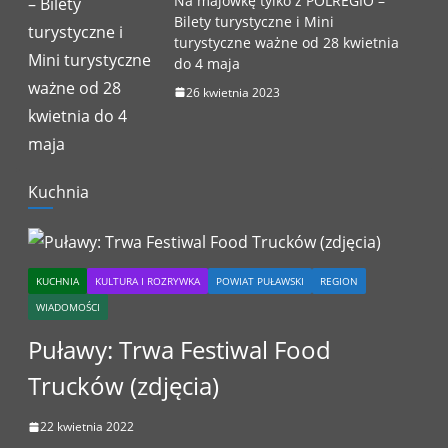
Na majówkę tylko z POLREGIO –
Bilety turystyczne i Mini
turystyczne ważne od 28 kwietnia
do 4 maja
26 kwietnia 2023
Kuchnia
KUCHNIA
KULTURA I ROZRYWKA
POWIAT PUŁAWSKI
REGION
WIADOMOŚCI
Puławy: Trwa Festiwal Food
Trucków (zdjęcia)
22 kwietnia 2022