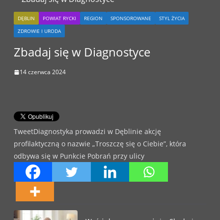
DĘBLIN
POWIAT RYCKI
REGION
SPONSOROWANE
STYL ŻYCIA
ZDROWIE I URODA
Zbadaj się w Diagnostyce
14 czerwca 2024
TweetDiagnostyka prowadzi w Dęblinie akcję
profilaktyczną o nazwie „Troszczę się o Ciebie”, która
odbywa się w Punkcie Pobrań przy ulicy