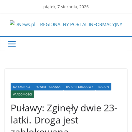
Skip
piątek, 7 sierpnia, 2026
to
content
NA SYGNALE
POWIAT PUŁAWSKI
RAPORT DROGOWY
REGION
WIADOMOŚCI
Puławy: Zginęły dwie 23-
latki. Droga jest
zablokowana