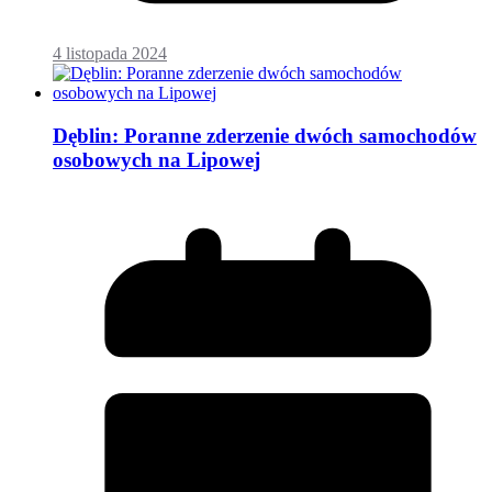
4 listopada 2024
Dęblin: Poranne zderzenie dwóch samochodów
osobowych na Lipowej