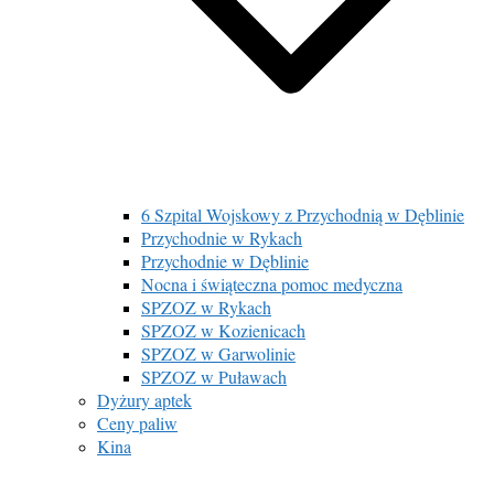
6 Szpital Wojskowy z Przychodnią w Dęblinie
Przychodnie w Rykach
Przychodnie w Dęblinie
Nocna i świąteczna pomoc medyczna
SPZOZ w Rykach
SPZOZ w Kozienicach
SPZOZ w Garwolinie
SPZOZ w Puławach
Dyżury aptek
Ceny paliw
Kina