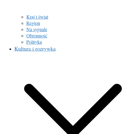
Kraj i świat
Region
Na sygnale
Obronność
Polityka
Kultura i rozrywka