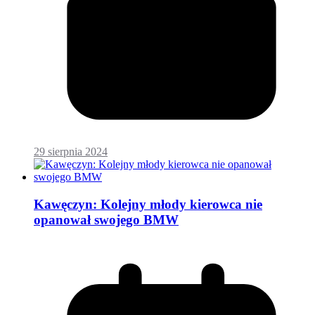
29 sierpnia 2024
Kawęczyn: Kolejny młody kierowca nie
opanował swojego BMW