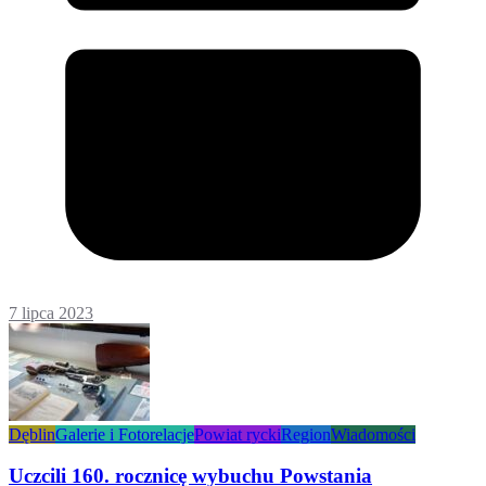
7 lipca 2023
Dęblin
Galerie i Fotorelacje
Powiat rycki
Region
Wiadomości
Uczcili 160. rocznicę wybuchu Powstania