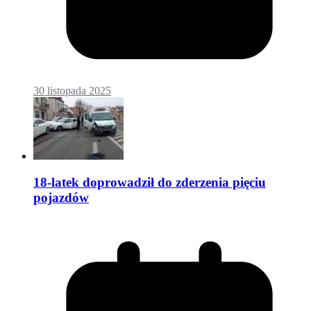
30 listopada 2025
18-latek doprowadził do zderzenia pięciu
pojazdów