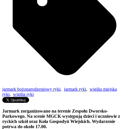
jarmark bożonarodzeniowy ryki
,
jarmark ryki
,
wigilia miejska
ryki
,
wigilia ryki
Jarmark zorganizowano na terenie Zespołu Dworsko-
Parkowego. Na scenie MGCK występują dzieci i uczniowie z
ryckich szkół oraz Koła Gospodyń Wiejskich. Wydarzenie
potrwa do około 17.00.