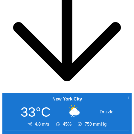
New York City
33°C
Drizzle
4.8 m/s
45%
759
mmHg