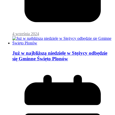
4 września 2024
Już w najbliższą niedzielę w Stężycy odbędzie
się Gminne Święto Plonów