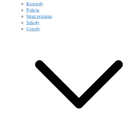
Kościoły
Policja
Straż pożarna
Szkoły
Urzędy