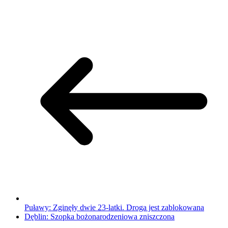
Puławy: Zginęły dwie 23-latki. Droga jest zablokowana
Dęblin: Szopka bożonarodzeniowa zniszczona