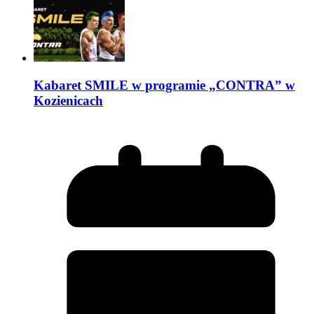
Kabaret SMILE w programie „CONTRA” w
Kozienicach