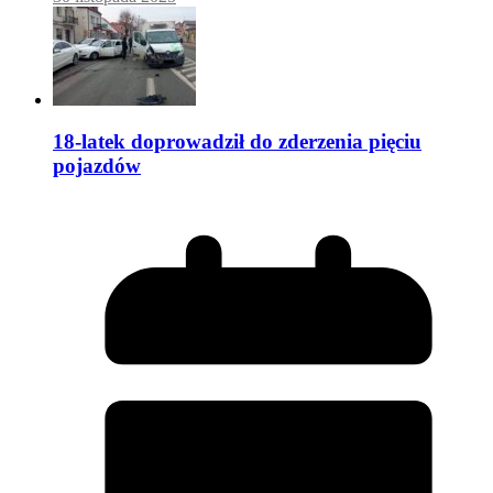
18-latek doprowadził do zderzenia pięciu
pojazdów