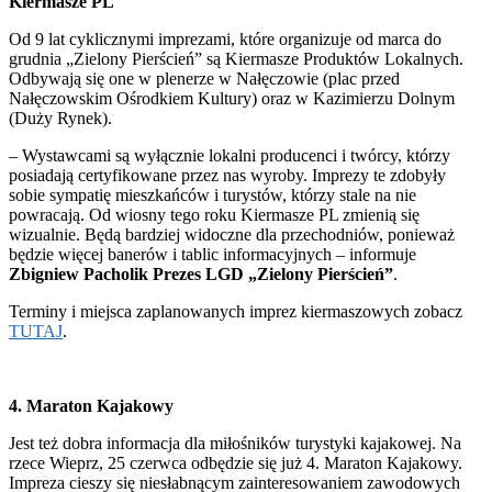
Kiermasze PL
Od 9 lat cyklicznymi imprezami, które organizuje od marca do
grudnia „Zielony Pierścień” są Kiermasze Produktów Lokalnych.
Odbywają się one w plenerze w Nałęczowie (plac przed
Nałęczowskim Ośrodkiem Kultury) oraz w Kazimierzu Dolnym
(Duży Rynek).
– Wystawcami są wyłącznie lokalni producenci i twórcy, którzy
posiadają certyfikowane przez nas wyroby. Imprezy te zdobyły
sobie sympatię mieszkańców i turystów, którzy stale na nie
powracają. Od wiosny tego roku Kiermasze PL zmienią się
wizualnie. Będą bardziej widoczne dla przechodniów, ponieważ
będzie więcej banerów i tablic informacyjnych – informuje
Zbigniew Pacholik Prezes LGD „Zielony Pierścień”
.
Terminy i miejsca zaplanowanych imprez kiermaszowych zobacz
TUTAJ
.
4. Maraton Kajakowy
Jest też dobra informacja dla miłośników turystyki kajakowej. Na
rzece Wieprz, 25 czerwca odbędzie się już 4. Maraton Kajakowy.
Impreza cieszy się niesłabnącym zainteresowaniem zawodowych