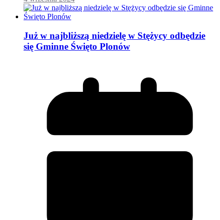
Już w najbliższą niedzielę w Stężycy odbędzie
się Gminne Święto Plonów