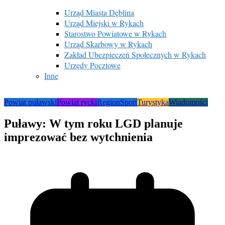
Urząd Miasta Dęblina
Urząd Miejski w Rykach
Starostwo Powiatowe w Rykach
Urząd Skarbowy w Rykach
Zakład Ubezpieczeń Społecznych w Rykach
Urzędy Pocztowe
Inne
Powiat puławski
Powiat rycki
Region
Sport
Turystyka
Wiadomości
Puławy: W tym roku LGD planuje
imprezować bez wytchnienia