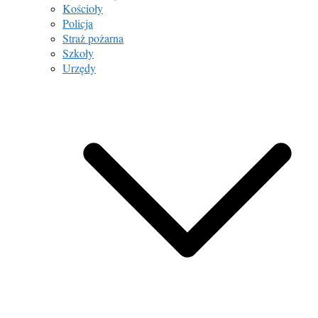
Kościoły
Policja
Straż pożarna
Szkoły
Urzędy