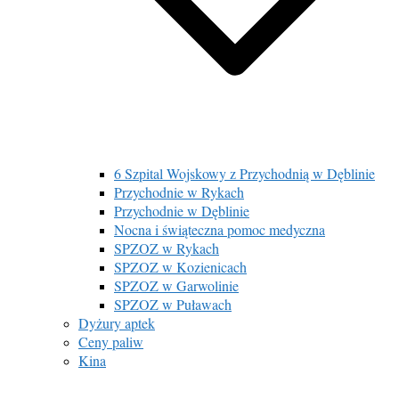
6 Szpital Wojskowy z Przychodnią w Dęblinie
Przychodnie w Rykach
Przychodnie w Dęblinie
Nocna i świąteczna pomoc medyczna
SPZOZ w Rykach
SPZOZ w Kozienicach
SPZOZ w Garwolinie
SPZOZ w Puławach
Dyżury aptek
Ceny paliw
Kina