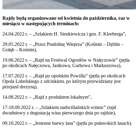
Rajdy będą organizowane od kwietnia do października, raz w
miesiącu w następujących terminach:
24.04.2022 r. – „Szlakiem H. Sienkiewicza i gen. F. Kleeberga”,
29.05.2022 r. – „Przez Pradolinę Wieprza” (Kośmin – Dęblin –
Gołąb – Kośmin),
19.06.2022 r. – „Rajd na Festiwal Ogrodów w Nałęczowie” (pętla
po okolicach Nałęczowa, Jastkowa, Garbowa i Markuszowa),
17.07.2022 r. – „Rajd po opolskim Powiślu” (pętla po okolicach
Opola Lubelskiego z odcinkiem, po którym przewidziany jest
przejazd drezyną),
14.08.2022 r. – „Rajd z produktem lokalnym”,
17-18.09.2022 r. – „Szlakiem nadwiślańskich winnic” (rajd
dwudniowy z degustacją wina pierwszego dnia po rajdzie),
09.10.2022 r. – „Jesienne barwy lasu” (pętla po puławskich lasach).