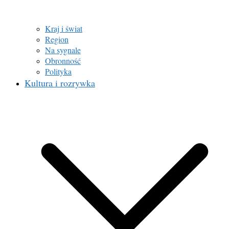
Kraj i świat
Region
Na sygnale
Obronność
Polityka
Kultura i rozrywka