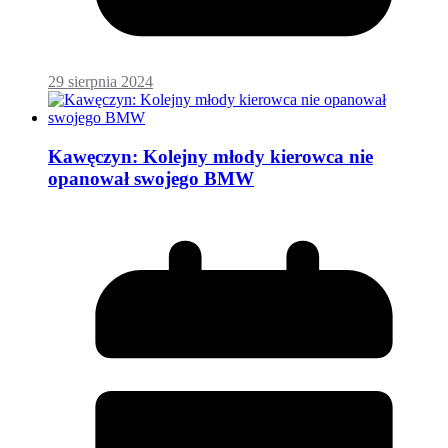
29 sierpnia 2024
Kawęczyn: Kolejny młody kierowca nie
opanował swojego BMW