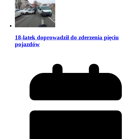
18-latek doprowadził do zderzenia pięciu
pojazdów