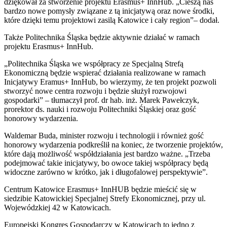
dziękował za stworzenie projektu Erasmus+ InnHub. „Cieszą nas
bardzo nowe pomysły związane z tą inicjatywą oraz nowe środki,
które dzięki temu projektowi zasilą Katowice i cały region”– dodał.
Także Politechnika Śląska będzie aktywnie działać w ramach
projektu Erasmus+ InnHub.
„Politechnika Śląska we współpracy ze Specjalną Strefą
Ekonomiczną będzie wspierać działania realizowane w ramach
Inicjatywy Eramus+ InnHub, bo wierzymy, że ten projekt pozwoli
stworzyć nowe centra rozwoju i będzie służył rozwojowi
gospodarki” – tłumaczył prof. dr hab. inż. Marek Pawełczyk,
prorektor ds. nauki i rozwoju Politechniki Śląskiej oraz gość
honorowy wydarzenia.
Waldemar Buda, minister rozwoju i technologii i również gość
honorowy wydarzenia podkreślił na koniec, że tworzenie projektów,
które dają możliwość współdziałania jest bardzo ważne. „Trzeba
podejmować takie inicjatywy, bo owoce takiej współpracy będą
widoczne zarówno w krótko, jak i długofalowej perspektywie”.
Centrum Katowice Erasmus+ InnHUB będzie mieścić się w
siedzibie Katowickiej Specjalnej Strefy Ekonomicznej, przy ul.
Wojewódzkiej 42 w Katowicach.
Europejski Kongres Gospodarczy w Katowicach to jedno z