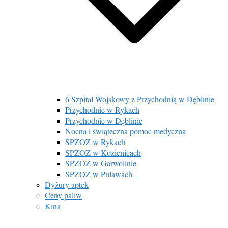
6 Szpital Wojskowy z Przychodnią w Dęblinie
Przychodnie w Rykach
Przychodnie w Dęblinie
Nocna i świąteczna pomoc medyczna
SPZOZ w Rykach
SPZOZ w Kozienicach
SPZOZ w Garwolinie
SPZOZ w Puławach
Dyżury aptek
Ceny paliw
Kina