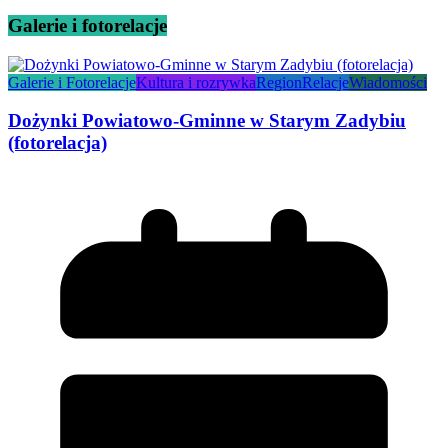
Galerie i fotorelacje
Galerie i Fotorelacje
Kultura i rozrywka
Region
Relacje
Wiadomości
Dożynki Powiatowo-Gminne w Starym Zadybiu
(fotorelacja)