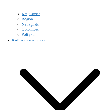
Kraj i świat
Region
Na sygnale
Obronność
Polityka
Kultura i rozrywka