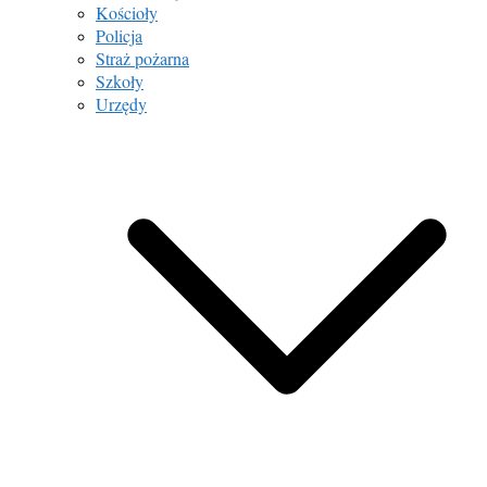
Kościoły
Policja
Straż pożarna
Szkoły
Urzędy