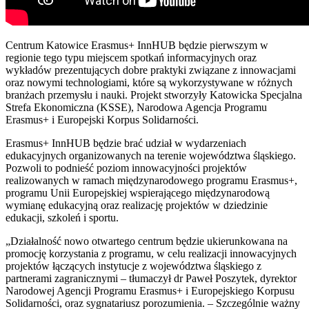
Centrum Katowice Erasmus+ InnHUB będzie pierwszym w
regionie tego typu miejscem spotkań informacyjnych oraz
wykładów prezentujących dobre praktyki związane z innowacjami
oraz nowymi technologiami, które są wykorzystywane w różnych
branżach przemysłu i nauki. Projekt stworzyły Katowicka Specjalna
Strefa Ekonomiczna (KSSE), Narodowa Agencja Programu
Erasmus+ i Europejski Korpus Solidarności.
Erasmus+ InnHUB będzie brać udział w wydarzeniach
edukacyjnych organizowanych na terenie województwa śląskiego.
Pozwoli to podnieść poziom innowacyjności projektów
realizowanych w ramach międzynarodowego programu Erasmus+,
programu Unii Europejskiej wspierającego międzynarodową
wymianę edukacyjną oraz realizację projektów w dziedzinie
edukacji, szkoleń i sportu.
„Działalność nowo otwartego centrum będzie ukierunkowana na
promocję korzystania z programu, w celu realizacji innowacyjnych
projektów łączących instytucje z województwa śląskiego z
partnerami zagranicznymi – tłumaczył dr Paweł Poszytek, dyrektor
Narodowej Agencji Programu Erasmus+ i Europejskiego Korpusu
Solidarności, oraz sygnatariusz porozumienia. – Szczególnie ważny