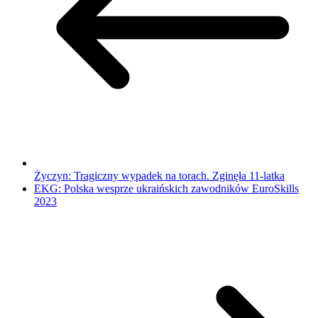
Życzyn: Tragiczny wypadek na torach. Zginęła 11-latka
EKG: Polska wesprze ukraińskich zawodników EuroSkills
2023