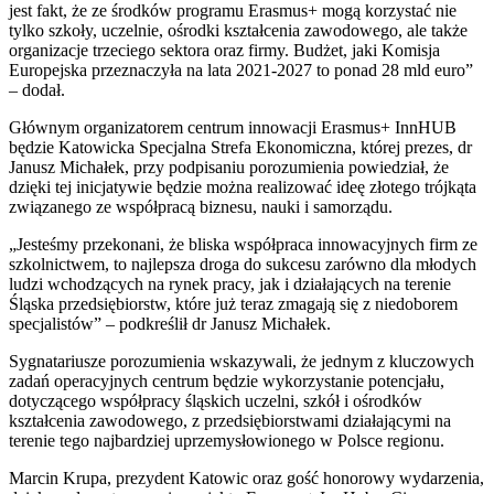
jest fakt, że ze środków programu Erasmus+ mogą korzystać nie
tylko szkoły, uczelnie, ośrodki kształcenia zawodowego, ale także
organizacje trzeciego sektora oraz firmy. Budżet, jaki Komisja
Europejska przeznaczyła na lata 2021-2027 to ponad 28 mld euro”
– dodał.
Głównym organizatorem centrum innowacji Erasmus+ InnHUB
będzie Katowicka Specjalna Strefa Ekonomiczna, której prezes, dr
Janusz Michałek, przy podpisaniu porozumienia powiedział, że
dzięki tej inicjatywie będzie można realizować ideę złotego trójkąta
związanego ze współpracą biznesu, nauki i samorządu.
„Jesteśmy przekonani, że bliska współpraca innowacyjnych firm ze
szkolnictwem, to najlepsza droga do sukcesu zarówno dla młodych
ludzi wchodzących na rynek pracy, jak i działających na terenie
Śląska przedsiębiorstw, które już teraz zmagają się z niedoborem
specjalistów” – podkreślił dr Janusz Michałek.
Sygnatariusze porozumienia wskazywali, że jednym z kluczowych
zadań operacyjnych centrum będzie wykorzystanie potencjału,
dotyczącego współpracy śląskich uczelni, szkół i ośrodków
kształcenia zawodowego, z przedsiębiorstwami działającymi na
terenie tego najbardziej uprzemysłowionego w Polsce regionu.
Marcin Krupa, prezydent Katowic oraz gość honorowy wydarzenia,