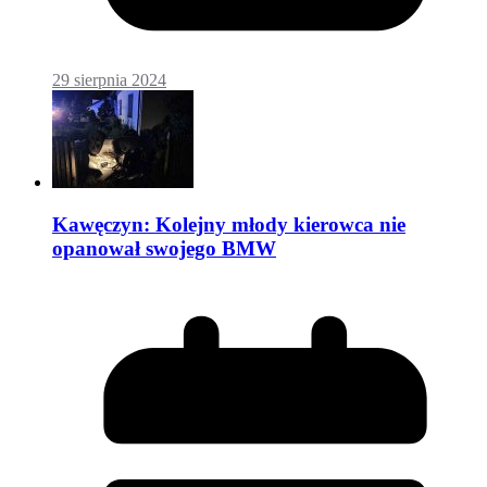
29 sierpnia 2024
Kawęczyn: Kolejny młody kierowca nie
opanował swojego BMW