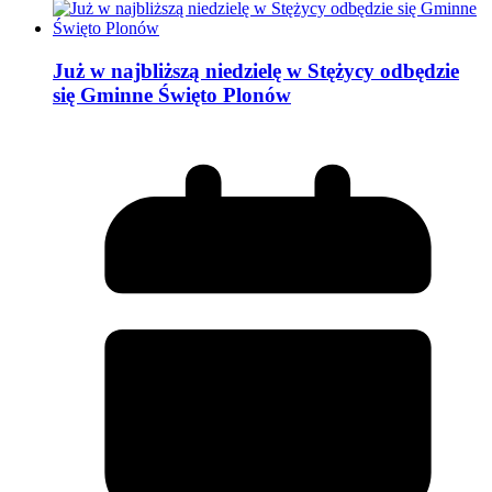
Już w najbliższą niedzielę w Stężycy odbędzie
się Gminne Święto Plonów