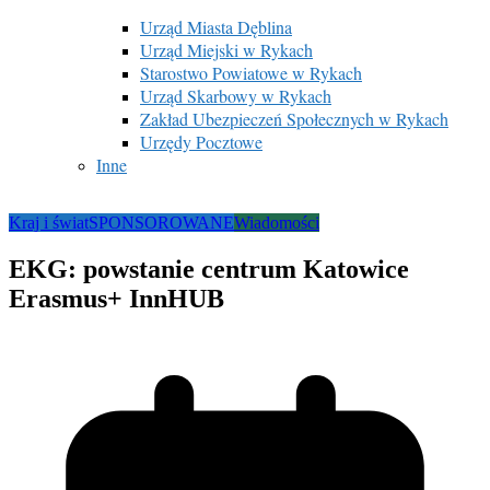
Urząd Miasta Dęblina
Urząd Miejski w Rykach
Starostwo Powiatowe w Rykach
Urząd Skarbowy w Rykach
Zakład Ubezpieczeń Społecznych w Rykach
Urzędy Pocztowe
Inne
Kraj i świat
SPONSOROWANE
Wiadomości
EKG: powstanie centrum Katowice
Erasmus+ InnHUB