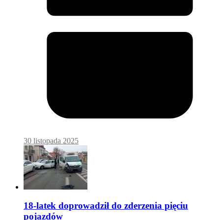
30 listopada 2025
18-latek doprowadził do zderzenia pięciu
pojazdów