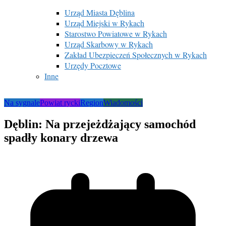
Urząd Miasta Dęblina
Urząd Miejski w Rykach
Starostwo Powiatowe w Rykach
Urząd Skarbowy w Rykach
Zakład Ubezpieczeń Społecznych w Rykach
Urzędy Pocztowe
Inne
Na sygnale
Powiat rycki
Region
Wiadomości
Dęblin: Na przejeżdżający samochód
spadły konary drzewa