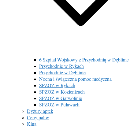
6 Szpital Wojskowy z Przychodnią w Dęblinie
Przychodnie w Rykach
Przychodnie w Dęblinie
Nocna i świąteczna pomoc medyczna
SPZOZ w Rykach
SPZOZ w Kozienicach
SPZOZ w Garwolinie
SPZOZ w Puławach
Dyżury aptek
Ceny paliw
Kina