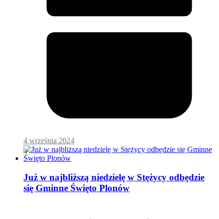
4 września 2024
Już w najbliższą niedzielę w Stężycy odbędzie
się Gminne Święto Plonów