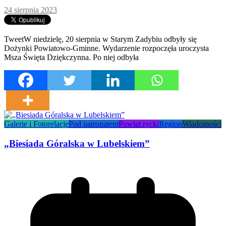
24 sierpnia 2023
TweetW niedzielę, 20 sierpnia w Starym Zadybiu odbyły się
Dożynki Powiatowo-Gminne. Wydarzenie rozpoczęła uroczysta
Msza Święta Dziękczynna. Po niej odbyła
Galerie i Fotorelacje
Pod patronatem
Powiat rycki
Region
Wiadomości
„Biesiada Góralska w Lubelskiem”