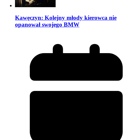
Kawęczyn: Kolejny młody kierowca nie
opanował swojego BMW