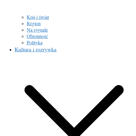
Kraj i świat
Region
Na sygnale
Obronność
Polityka
Kultura i rozrywka