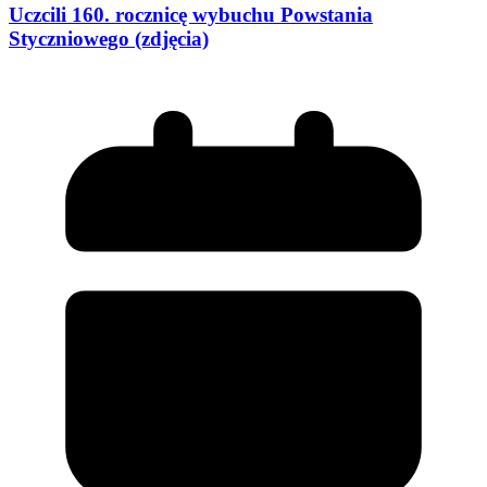
Uczcili 160. rocznicę wybuchu Powstania
Styczniowego (zdjęcia)