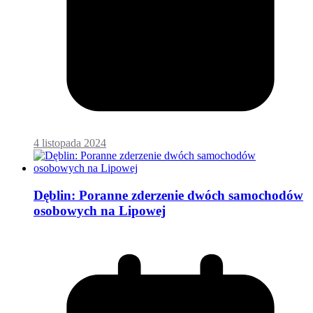
4 listopada 2024
Dęblin: Poranne zderzenie dwóch samochodów
osobowych na Lipowej