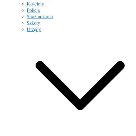
Kościoły
Policja
Straż pożarna
Szkoły
Urzędy