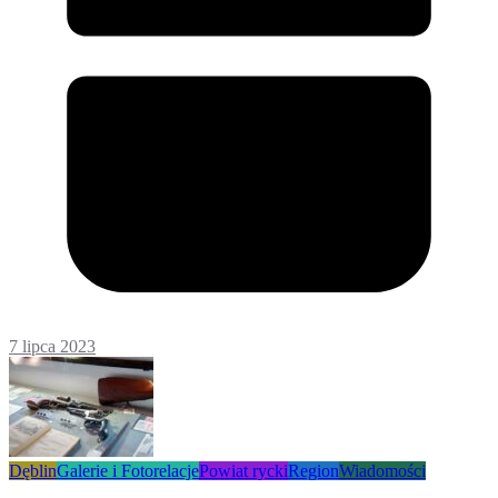
7 lipca 2023
Dęblin
Galerie i Fotorelacje
Powiat rycki
Region
Wiadomości