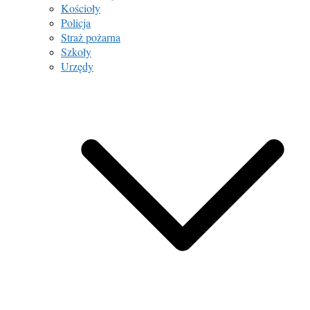
Kościoły
Policja
Straż pożarna
Szkoły
Urzędy