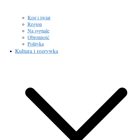
Kraj i świat
Region
Na sygnale
Obronność
Polityka
Kultura i rozrywka