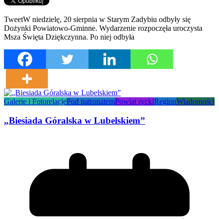
TweetW niedzielę, 20 sierpnia w Starym Zadybiu odbyły się
Dożynki Powiatowo-Gminne. Wydarzenie rozpoczęła uroczysta
Msza Święta Dziękczynna. Po niej odbyła
Galerie i Fotorelacje
Pod patronatem
Powiat rycki
Region
Wiadomości
„Biesiada Góralska w Lubelskiem”