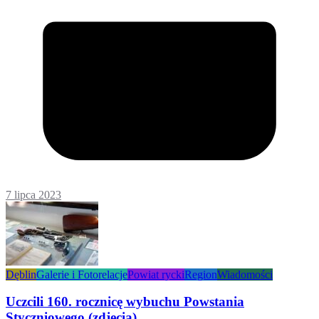
7 lipca 2023
Dęblin
Galerie i Fotorelacje
Powiat rycki
Region
Wiadomości
Uczcili 160. rocznicę wybuchu Powstania
Styczniowego (zdjęcia)