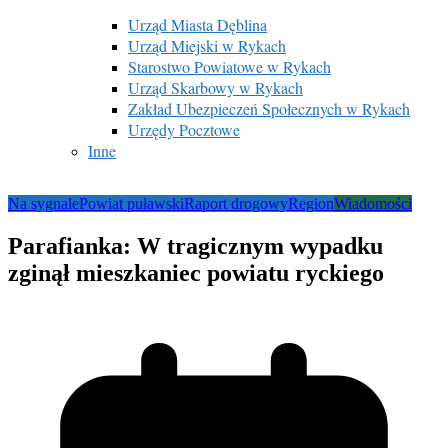
Urząd Miasta Dęblina
Urząd Miejski w Rykach
Starostwo Powiatowe w Rykach
Urząd Skarbowy w Rykach
Zakład Ubezpieczeń Społecznych w Rykach
Urzędy Pocztowe
Inne
Na sygnale
Powiat puławski
Raport drogowy
Region
Wiadomości
Parafianka: W tragicznym wypadku
zginął mieszkaniec powiatu ryckiego