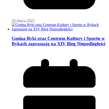
20 marca 2025
Gmina Ryki oraz Centrum Kultury i Sportu w
Rykach zapraszają na XIV Bieg Niepodległości