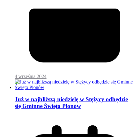
4 września 2024
Już w najbliższą niedzielę w Stężycy odbędzie
się Gminne Święto Plonów