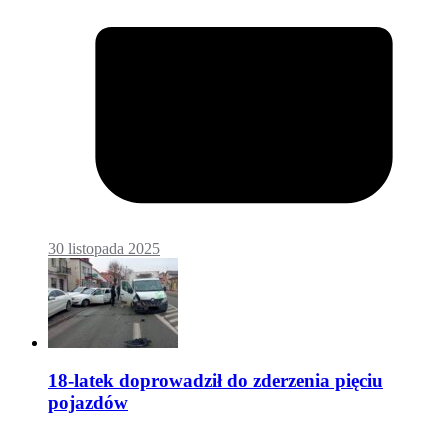
30 listopada 2025
18-latek doprowadził do zderzenia pięciu
pojazdów