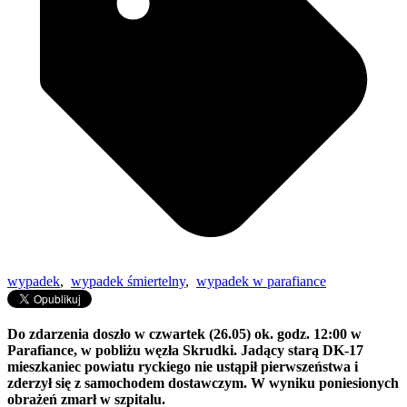
wypadek
,
wypadek śmiertelny
,
wypadek w parafiance
Do zdarzenia doszło w czwartek (26.05) ok. godz. 12:00 w
Parafiance, w pobliżu węzła Skrudki. Jadący starą DK-17
mieszkaniec powiatu ryckiego nie ustąpił pierwszeństwa i
zderzył się z samochodem dostawczym. W wyniku poniesionych
obrażeń zmarł w szpitalu.