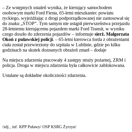
– Ze wstępnych ustaleń wynika, że kierujący samochodem
osobowym marki Ford Fiesta, 65-letni mieszkaniec powiatu
ryckiego, wyjeżdżając z drogi podporządkowanej nie zastosował się
do znaku „STOP”. Tym samym nie ustąpił pierwszeństwa przejazdu
28-letniemu kierującemu pojazdem marki Ford Transit, w wyniku
czego doszło do zderzenia pojazdów – informuje
sierż. Małgorzata
Okoń z puławskiej policji
. – 65-letni kierowca forda z obrażeniami
ciała został przewieziony do szpitala w Lublinie, gdzie po kilku
godzinach na skutek doznanych obrażeń zmarł – dodaje
Na miejscu zdarzenia pracowały 4 zastępy straży pożarnej, ZRM i
policja. Droga w miejscu zdarzenia była całkowicie zablokowana.
Ustalane są dokładne okoliczności zdarzenia.
/zdj., inf. KPP Puławy/ OSP KSRG Żyrzyn/