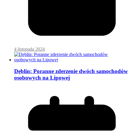
4 listopada 2024
Dęblin: Poranne zderzenie dwóch samochodów
osobowych na Lipowej