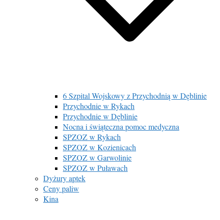
6 Szpital Wojskowy z Przychodnią w Dęblinie
Przychodnie w Rykach
Przychodnie w Dęblinie
Nocna i świąteczna pomoc medyczna
SPZOZ w Rykach
SPZOZ w Kozienicach
SPZOZ w Garwolinie
SPZOZ w Puławach
Dyżury aptek
Ceny paliw
Kina