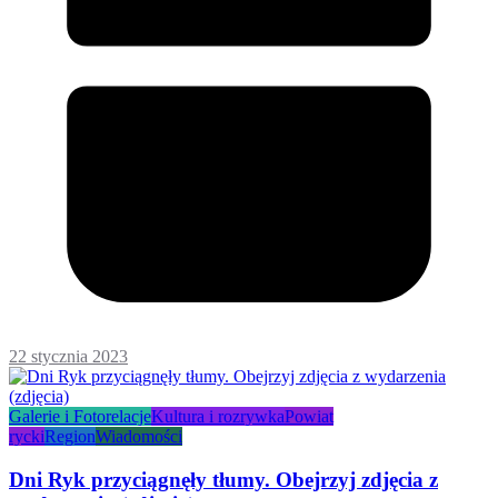
22 stycznia 2023
Galerie i Fotorelacje
Kultura i rozrywka
Powiat
rycki
Region
Wiadomości
Dni Ryk przyciągnęły tłumy. Obejrzyj zdjęcia z