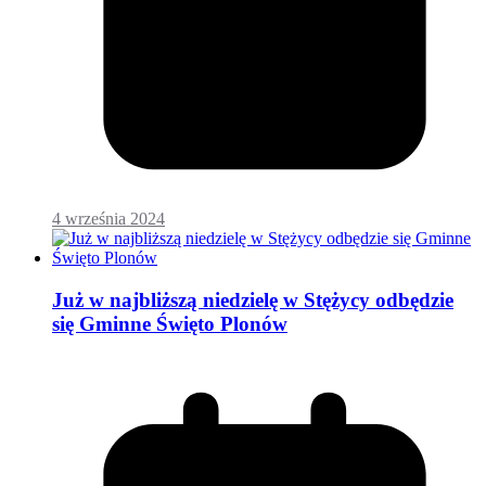
4 września 2024
Już w najbliższą niedzielę w Stężycy odbędzie
się Gminne Święto Plonów