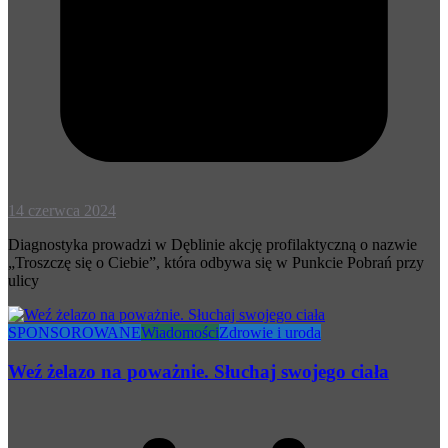
14 czerwca 2024
Diagnostyka prowadzi w Dęblinie akcję profilaktyczną o nazwie
„Troszczę się o Ciebie”, która odbywa się w Punkcie Pobrań przy
ulicy
SPONSOROWANE
Wiadomości
Zdrowie i uroda
Weź żelazo na poważnie. Słuchaj swojego ciała