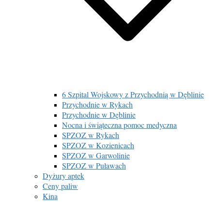
6 Szpital Wojskowy z Przychodnią w Dęblinie
Przychodnie w Rykach
Przychodnie w Dęblinie
Nocna i świąteczna pomoc medyczna
SPZOZ w Rykach
SPZOZ w Kozienicach
SPZOZ w Garwolinie
SPZOZ w Puławach
Dyżury aptek
Ceny paliw
Kina