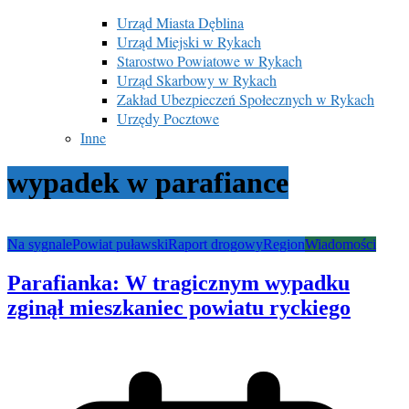
Urząd Miasta Dęblina
Urząd Miejski w Rykach
Starostwo Powiatowe w Rykach
Urząd Skarbowy w Rykach
Zakład Ubezpieczeń Społecznych w Rykach
Urzędy Pocztowe
Inne
wypadek w parafiance
Na sygnale
Powiat puławski
Raport drogowy
Region
Wiadomości
Parafianka: W tragicznym wypadku
zginął mieszkaniec powiatu ryckiego