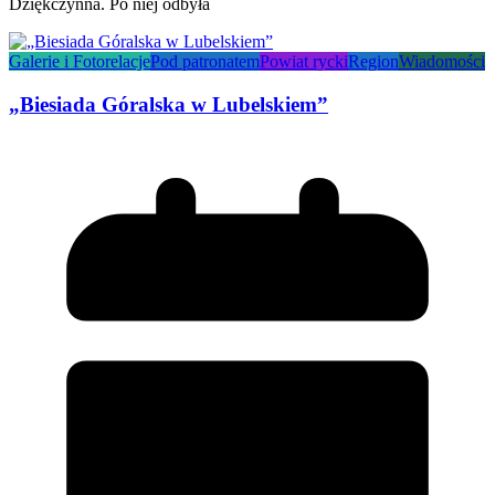
Dziękczynna. Po niej odbyła
Galerie i Fotorelacje
Pod patronatem
Powiat rycki
Region
Wiadomości
„Biesiada Góralska w Lubelskiem”