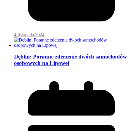
4 listopada 2024
Dęblin: Poranne zderzenie dwóch samochodów
osobowych na Lipowej