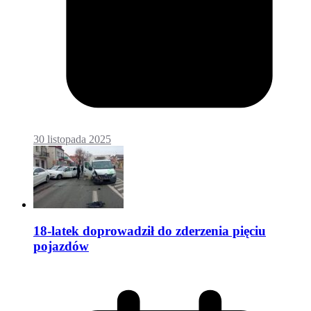
30 listopada 2025
18-latek doprowadził do zderzenia pięciu
pojazdów