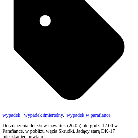
wypadek
,
wypadek śmiertelny
,
wypadek w parafiance
Do zdarzenia doszło w czwartek (26.05) ok. godz. 12:00 w
Parafiance, w pobliżu węzła Skrudki. Jadący starą DK-17
mieszkaniec powiatu