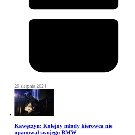
29 sierpnia 2024
Kawęczyn: Kolejny młody kierowca nie
opanował swojego BMW