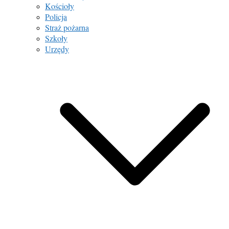
Kościoły
Policja
Straż pożarna
Szkoły
Urzędy