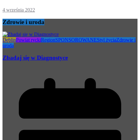
4 września 2022
Zdrowie i uroda
Dęblin
Powiat rycki
Region
SPONSOROWANE
Styl życia
Zdrowie i
uroda
Zbadaj się w Diagnostyce