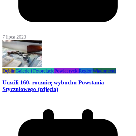
7 lipca 2023
Dęblin
Galerie i Fotorelacje
Powiat rycki
Region
Wiadomości
Uczcili 160. rocznicę wybuchu Powstania
Styczniowego (zdjęcia)