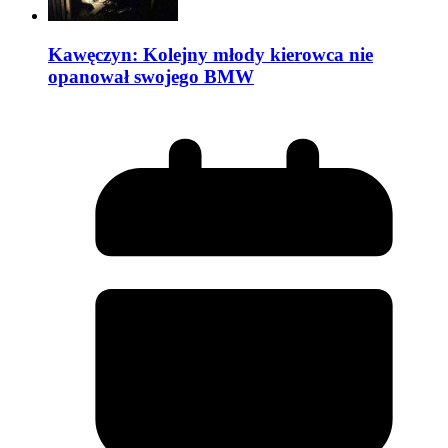
Kawęczyn: Kolejny młody kierowca nie
opanował swojego BMW