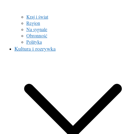
Kraj i świat
Region
Na sygnale
Obronność
Polityka
Kultura i rozrywka