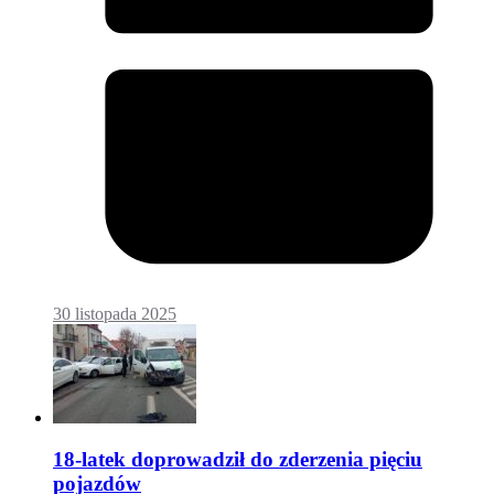
30 listopada 2025
18-latek doprowadził do zderzenia pięciu
pojazdów