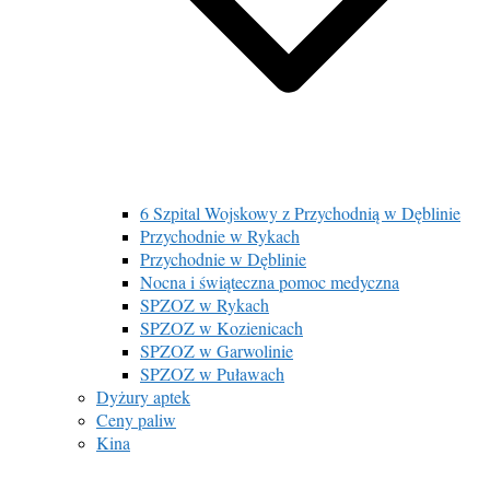
6 Szpital Wojskowy z Przychodnią w Dęblinie
Przychodnie w Rykach
Przychodnie w Dęblinie
Nocna i świąteczna pomoc medyczna
SPZOZ w Rykach
SPZOZ w Kozienicach
SPZOZ w Garwolinie
SPZOZ w Puławach
Dyżury aptek
Ceny paliw
Kina