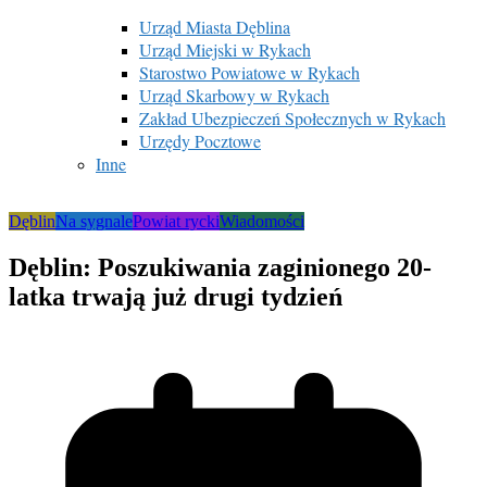
Urząd Miasta Dęblina
Urząd Miejski w Rykach
Starostwo Powiatowe w Rykach
Urząd Skarbowy w Rykach
Zakład Ubezpieczeń Społecznych w Rykach
Urzędy Pocztowe
Inne
Dęblin
Na sygnale
Powiat rycki
Wiadomości
Dęblin: Poszukiwania zaginionego 20-
latka trwają już drugi tydzień