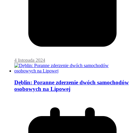
4 listopada 2024
Dęblin: Poranne zderzenie dwóch samochodów
osobowych na Lipowej