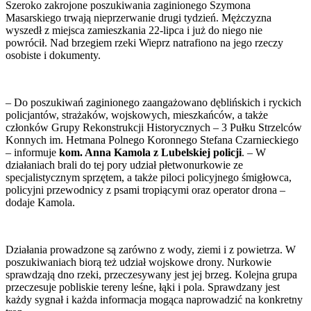
Szeroko zakrojone poszukiwania zaginionego Szymona
Masarskiego trwają nieprzerwanie drugi tydzień. Mężczyzna
wyszedł z miejsca zamieszkania 22-lipca i już do niego nie
powrócił. Nad brzegiem rzeki Wieprz natrafiono na jego rzeczy
osobiste i dokumenty.
– Do poszukiwań zaginionego zaangażowano dęblińskich i ryckich
policjantów, strażaków, wojskowych, mieszkańców, a także
członków Grupy Rekonstrukcji Historycznych – 3 Pułku Strzelców
Konnych im. Hetmana Polnego Koronnego Stefana Czarnieckiego
– informuje
kom. Anna Kamola z Lubelskiej policji
. – W
działaniach brali do tej pory udział płetwonurkowie ze
specjalistycznym sprzętem, a także piloci policyjnego śmigłowca,
policyjni przewodnicy z psami tropiącymi oraz operator drona –
dodaje Kamola.
Działania prowadzone są zarówno z wody, ziemi i z powietrza. W
poszukiwaniach biorą też udział wojskowe drony. Nurkowie
sprawdzają dno rzeki, przeczesywany jest jej brzeg. Kolejna grupa
przeczesuje pobliskie tereny leśne, łąki i pola. Sprawdzany jest
każdy sygnał i każda informacja mogąca naprowadzić na konkretny