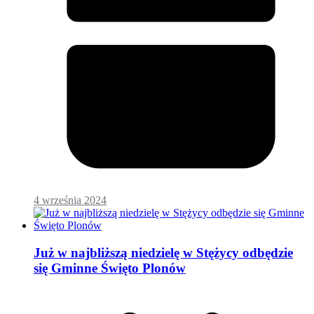
4 września 2024
Już w najbliższą niedzielę w Stężycy odbędzie
się Gminne Święto Plonów