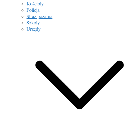
Kościoły
Policja
Straż pożarna
Szkoły
Urzędy