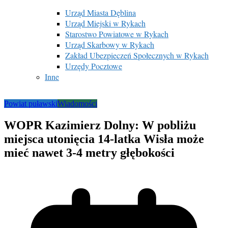
Urząd Miasta Dęblina
Urząd Miejski w Rykach
Starostwo Powiatowe w Rykach
Urząd Skarbowy w Rykach
Zakład Ubezpieczeń Społecznych w Rykach
Urzędy Pocztowe
Inne
Powiat puławski
Wiadomości
WOPR Kazimierz Dolny: W pobliżu
miejsca utonięcia 14-latka Wisła może
mieć nawet 3-4 metry głębokości