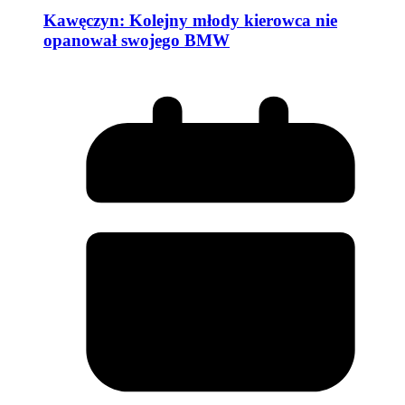
Kawęczyn: Kolejny młody kierowca nie
opanował swojego BMW