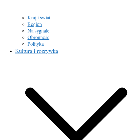
Kraj i świat
Region
Na sygnale
Obronność
Polityka
Kultura i rozrywka