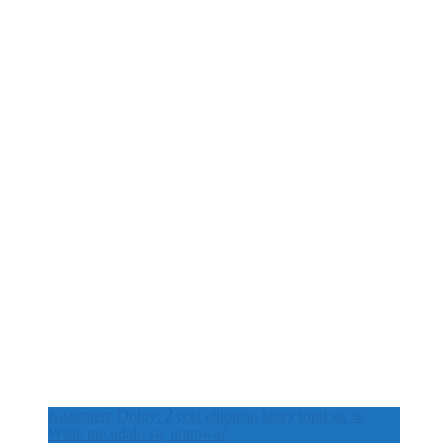
Kazimierz Dolny: Życia chłopca, który topił się w
Wiśle nie udało się uratować