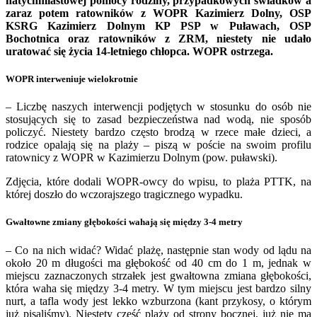
natychmiastowej pomocy rodziny, przypadkowych świadków a
zaraz potem ratowników z WOPR Kazimierz Dolny, OSP
KSRG Kazimierz Dolnym KP PSP w Puławach, OSP
Bochotnica oraz ratowników z ZRM, niestety nie udało
uratować się życia 14-letniego chłopca. WOPR ostrzega.
WOPR interweniuje wielokrotnie
– Liczbę naszych interwencji podjętych w stosunku do osób nie
stosujących się to zasad bezpieczeństwa nad wodą, nie sposób
policzyć. Niestety bardzo często brodzą w rzece małe dzieci, a
rodzice opalają się na plaży – piszą w poście na swoim profilu
ratownicy z WOPR w Kazimierzu Dolnym (pow. puławski).
Zdjęcia, które dodali WOPR-owcy do wpisu, to plaża PTTK, na
której doszło do wczorajszego tragicznego wypadku.
Gwałtowne zmiany głębokości wahają się między 3-4 metry
– Co na nich widać? Widać plażę, następnie stan wody od lądu na
około 20 m długości ma głębokość od 40 cm do 1 m, jednak w
miejscu zaznaczonych strzałek jest gwałtowna zmiana głębokości,
która waha się między 3-4 metry. W tym miejscu jest bardzo silny
nurt, a tafla wody jest lekko wzburzona (kant przykosy, o którym
już pisaliśmy). Niestety część plaży od strony bocznej, już nie ma