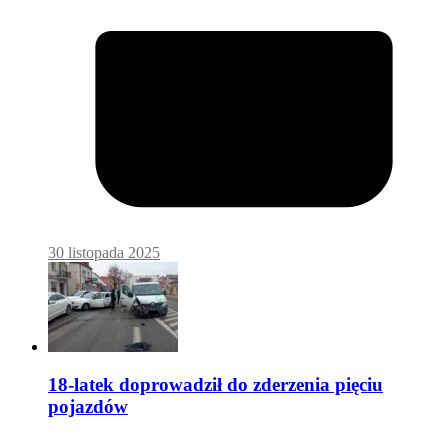
30 listopada 2025
18-latek doprowadził do zderzenia pięciu
pojazdów