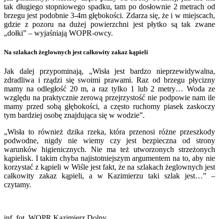
tak długiego stopniowego spadku, tam po dosłownie 2 metrach od
brzegu jest podobnie 3-4m głębokości. Zdarza się, że i w miejscach,
gdzie z pozoru na dużej powierzchni jest płytko są tak zwane
„dołki” – wyjaśniają WOPR-owcy.
Na szlakach żeglownych jest całkowity zakaz kąpieli
Jak dalej przypominają, „Wisła jest bardzo nieprzewidywalna,
zdradliwa i rządzi się swoimi prawami. Raz od brzegu płycizny
mamy na odległość 20 m, a raz tylko 1 lub 2 metry… Woda ze
względu na praktycznie zerową przejrzystość nie podpowie nam ile
mamy przed sobą głębokości, a często ruchomy piasek zaskoczy
tym bardziej osobę znajdująca się w wodzie”.
„Wisła to również dzika rzeka, która przenosi różne przeszkody
podwodne, nigdy nie wiemy czy jest bezpieczna od strony
warunków higienicznych. Nie ma też utworzonych strzeżonych
kąpielisk. I takim chyba najistotniejszym argumentem na to, aby nie
korzystać z kąpieli w Wiśle jest fakt, że na szlakach żeglownych jest
całkowity zakaz kąpieli, a w Kazimierzu taki szlak jest…” –
czytamy.
inf.,fot. WOPR Kazimierz Dolny