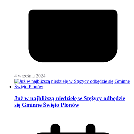
4 września 2024
Już w najbliższą niedzielę w Stężycy odbędzie
się Gminne Święto Plonów