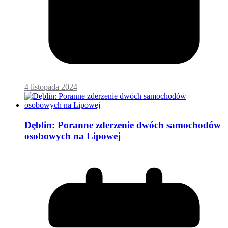
4 listopada 2024
Dęblin: Poranne zderzenie dwóch samochodów
osobowych na Lipowej