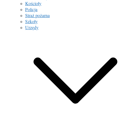
Kościoły
Policja
Straż pożarna
Szkoły
Urzędy