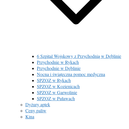
6 Szpital Wojskowy z Przychodnią w Dęblinie
Przychodnie w Rykach
Przychodnie w Dęblinie
Nocna i świąteczna pomoc medyczna
SPZOZ w Rykach
SPZOZ w Kozienicach
SPZOZ w Garwolinie
SPZOZ w Puławach
Dyżury aptek
Ceny paliw
Kina