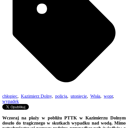
chłopiec
,
Kazimierz Dolny
,
policja
,
utonięcie
,
Wisła
,
wopr
,
wypadek
Wczoraj na plaży w pobliżu PTTK w Kazimierzu Dolnym
doszło do tragicznego w skutkach wypadku nad wodą. Mimo