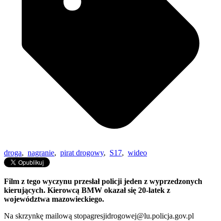
droga
,
nagranie
,
pirat drogowy
,
S17
,
wideo
Film z tego wyczynu przesłał policji jeden z wyprzedzonych
kierujących. Kierowcą BMW okazał się 20-latek z
województwa mazowieckiego.
Na skrzynkę mailową stopagresjidrogowej@lu.policja.gov.pl