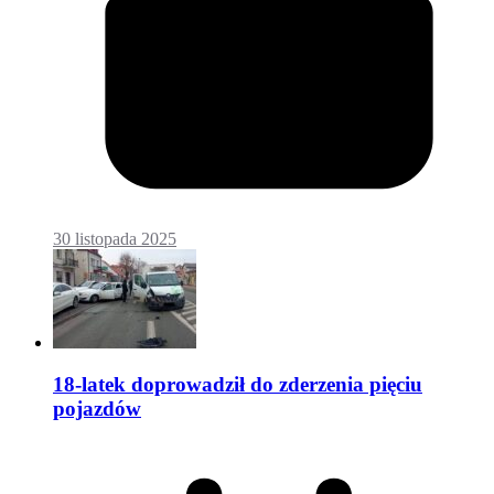
30 listopada 2025
18-latek doprowadził do zderzenia pięciu
pojazdów