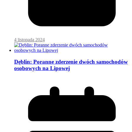
4 listopada 2024
Dęblin: Poranne zderzenie dwóch samochodów
osobowych na Lipowej