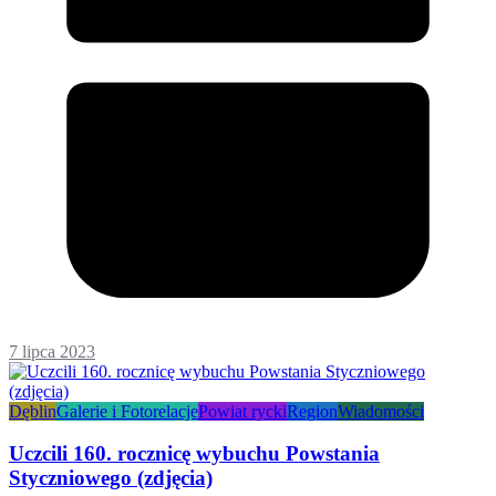
7 lipca 2023
Dęblin
Galerie i Fotorelacje
Powiat rycki
Region
Wiadomości
Uczcili 160. rocznicę wybuchu Powstania
Styczniowego (zdjęcia)