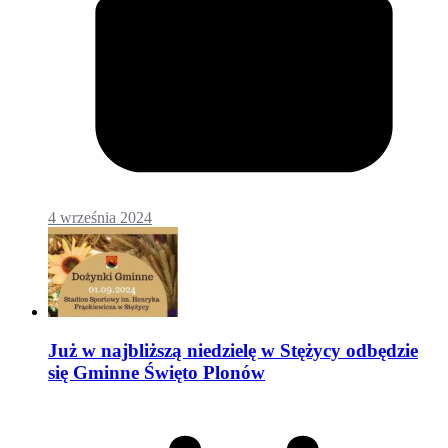
4 września 2024
Już w najbliższą niedzielę w Stężycy odbędzie
się Gminne Święto Plonów