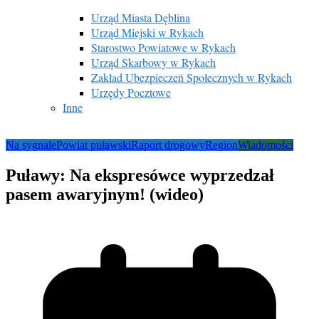
Urząd Miasta Dęblina
Urząd Miejski w Rykach
Starostwo Powiatowe w Rykach
Urząd Skarbowy w Rykach
Zakład Ubezpieczeń Społecznych w Rykach
Urzędy Pocztowe
Inne
Na sygnale
Powiat puławski
Raport drogowy
Region
Wiadomości
Puławy: Na ekspresówce wyprzedzał
pasem awaryjnym! (wideo)