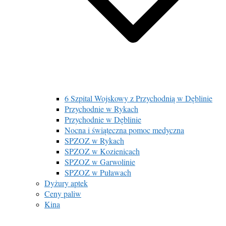
6 Szpital Wojskowy z Przychodnią w Dęblinie
Przychodnie w Rykach
Przychodnie w Dęblinie
Nocna i świąteczna pomoc medyczna
SPZOZ w Rykach
SPZOZ w Kozienicach
SPZOZ w Garwolinie
SPZOZ w Puławach
Dyżury aptek
Ceny paliw
Kina