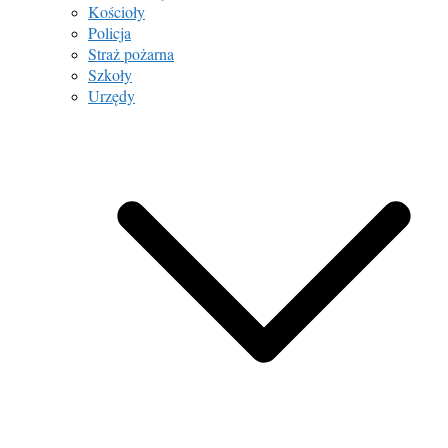
Kościoły
Policja
Straż pożarna
Szkoły
Urzędy