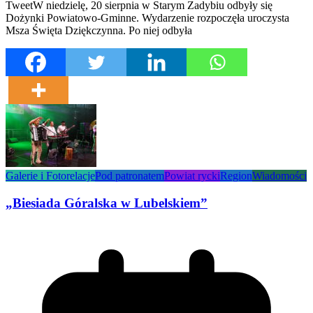
TweetW niedzielę, 20 sierpnia w Starym Zadybiu odbyły się
Dożynki Powiatowo-Gminne. Wydarzenie rozpoczęła uroczysta
Msza Święta Dziękczynna. Po niej odbyła
Galerie i Fotorelacje
Pod patronatem
Powiat rycki
Region
Wiadomości
„Biesiada Góralska w Lubelskiem”