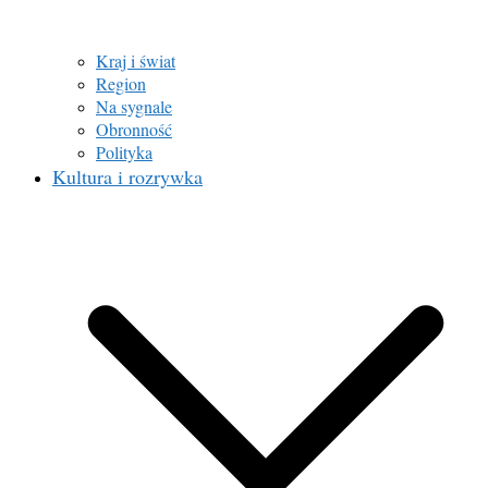
Kraj i świat
Region
Na sygnale
Obronność
Polityka
Kultura i rozrywka