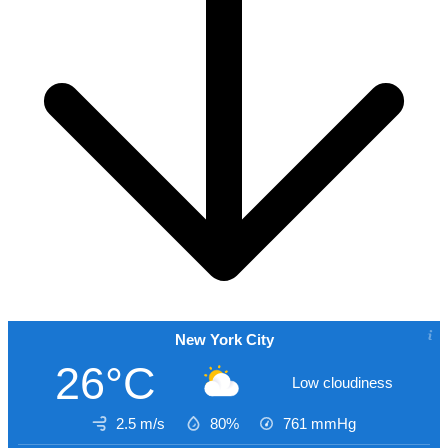
New York City
26°C
Low cloudiness
2.5 m/s
80%
761
mmHg