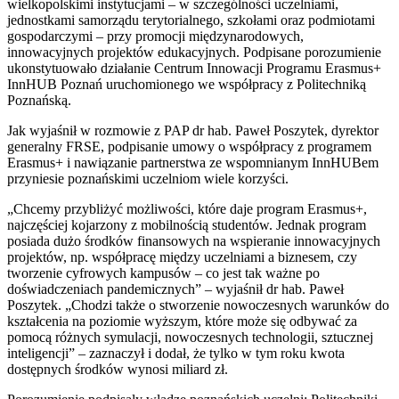
wielkopolskimi instytucjami – w szczególności uczelniami,
jednostkami samorządu terytorialnego, szkołami oraz podmiotami
gospodarczymi – przy promocji międzynarodowych,
innowacyjnych projektów edukacyjnych. Podpisane porozumienie
ukonstytuowało działanie Centrum Innowacji Programu Erasmus+
InnHUB Poznań uruchomionego we współpracy z Politechniką
Poznańską.
Jak wyjaśnił w rozmowie z PAP dr hab. Paweł Poszytek, dyrektor
generalny FRSE, podpisanie umowy o współpracy z programem
Erasmus+ i nawiązanie partnerstwa ze wspomnianym InnHUBem
przyniesie poznańskimi uczelniom wiele korzyści.
„Chcemy przybliżyć możliwości, które daje program Erasmus+,
najczęściej kojarzony z mobilnością studentów. Jednak program
posiada dużo środków finansowych na wspieranie innowacyjnych
projektów, np. współpracę między uczelniami a biznesem, czy
tworzenie cyfrowych kampusów – co jest tak ważne po
doświadczeniach pandemicznych” – wyjaśnił dr hab. Paweł
Poszytek. „Chodzi także o stworzenie nowoczesnych warunków do
kształcenia na poziomie wyższym, które może się odbywać za
pomocą różnych symulacji, nowoczesnych technologii, sztucznej
inteligencji” – zaznaczył i dodał, że tylko w tym roku kwota
dostępnych środków wynosi miliard zł.