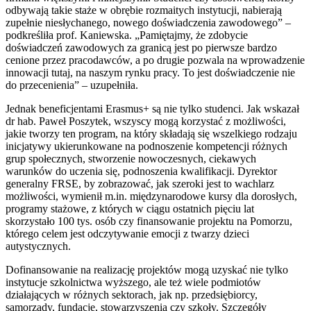
odbywają takie staże w obrębie rozmaitych instytucji, nabierają
zupełnie niesłychanego, nowego doświadczenia zawodowego” –
podkreśliła prof. Kaniewska. „Pamiętajmy, że zdobycie
doświadczeń zawodowych za granicą jest po pierwsze bardzo
cenione przez pracodawców, a po drugie pozwala na wprowadzenie
innowacji tutaj, na naszym rynku pracy. To jest doświadczenie nie
do przecenienia” – uzupełniła.
Jednak beneficjentami Erasmus+ są nie tylko studenci. Jak wskazał
dr hab. Paweł Poszytek, wszyscy mogą korzystać z możliwości,
jakie tworzy ten program, na który składają się wszelkiego rodzaju
inicjatywy ukierunkowane na podnoszenie kompetencji różnych
grup społecznych, stworzenie nowoczesnych, ciekawych
warunków do uczenia się, podnoszenia kwalifikacji. Dyrektor
generalny FRSE, by zobrazować, jak szeroki jest to wachlarz
możliwości, wymienił m.in. międzynarodowe kursy dla dorosłych,
programy stażowe, z których w ciągu ostatnich pięciu lat
skorzystało 100 tys. osób czy finansowanie projektu na Pomorzu,
którego celem jest odczytywanie emocji z twarzy dzieci
autystycznych.
Dofinansowanie na realizację projektów mogą uzyskać nie tylko
instytucje szkolnictwa wyższego, ale też wiele podmiotów
działających w różnych sektorach, jak np. przedsiębiorcy,
samorządy, fundacje, stowarzyszenia czy szkoły. Szczegóły