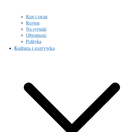
Kraj i świat
Region
Na sygnale
Obronność
Polityka
Kultura i rozrywka