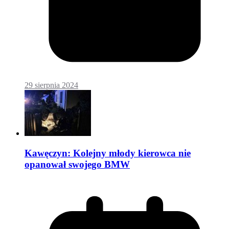
29 sierpnia 2024
Kawęczyn: Kolejny młody kierowca nie
opanował swojego BMW