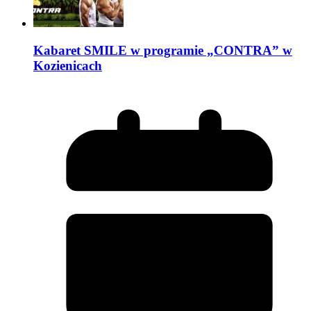
Kabaret SMILE w programie „CONTRA” w
Kozienicach