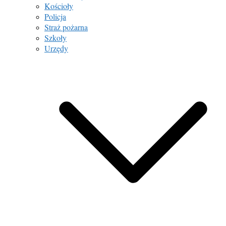
Kościoły
Policja
Straż pożarna
Szkoły
Urzędy