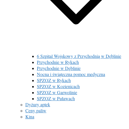
6 Szpital Wojskowy z Przychodnią w Dęblinie
Przychodnie w Rykach
Przychodnie w Dęblinie
Nocna i świąteczna pomoc medyczna
SPZOZ w Rykach
SPZOZ w Kozienicach
SPZOZ w Garwolinie
SPZOZ w Puławach
Dyżury aptek
Ceny paliw
Kina