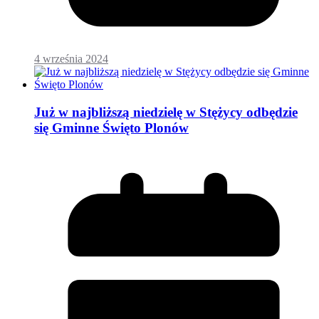
4 września 2024
Już w najbliższą niedzielę w Stężycy odbędzie
się Gminne Święto Plonów