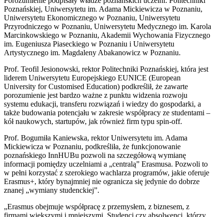
Porozumienie podpisały władze poznańskich uczelni: Politechniki
Poznańskiej, Uniwersytetu im. Adama Mickiewicza w Poznaniu,
Uniwersytetu Ekonomicznego w Poznaniu, Uniwersytetu
Przyrodniczego w Poznaniu, Uniwersytetu Medycznego im. Karola
Marcinkowskiego w Poznaniu, Akademii Wychowania Fizycznego
im. Eugeniusza Piaseckiego w Poznaniu i Uniwersytetu
Artystycznego im. Magdaleny Abakanowicz w Poznaniu.
Prof. Teofil Jesionowski, rektor Politechniki Poznańskiej, która jest
liderem Uniwersytetu Europejskiego EUNICE (European
University for Customised Education) podkreślił, że zawarte
porozumienie jest bardzo ważne z punktu widzenia rozwoju
systemu edukacji, transferu rozwiązań i wiedzy do gospodarki, a
także budowania potencjału w zakresie współpracy ze studentami –
kół naukowych, startupów, jak również firm typu spin-off.
Prof. Bogumiła Kaniewska, rektor Uniwersytetu im. Adama
Mickiewicza w Poznaniu, podkreśliła, że funkcjonowanie
poznańskiego InnHUBu pozwoli na szczegółową wymianę
informacji pomiędzy uczelniami a „centralą” Erasmusa. Pozwoli to
w pełni korzystać z szerokiego wachlarza programów, jakie oferuje
Erasmus+, który bynajmniej nie ogranicza się jedynie do dobrze
znanej „wymiany studenckiej”.
„Erasmus obejmuje współpracę z przemysłem, z biznesem, z
firmami większymi i mniejszymi. Studenci czy absolwenci, którzy