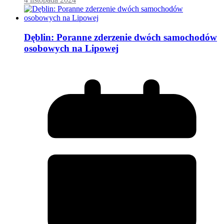
Dęblin: Poranne zderzenie dwóch samochodów
osobowych na Lipowej