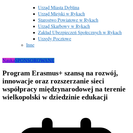
Urząd Miasta Dęblina
Urząd Miejski w Rykach
Starostwo Powiatowe w Rykach
Urząd Skarbowy w Rykach
Zakład Ubezpieczeń Społecznych w Rykach
Urzędy Pocztowe
Inne
Nauka
SPONSOROWANE
Program Erasmus+ szansą na rozwój,
innowacje oraz rozszerzanie sieci
współpracy międzynarodowej na terenie
wielkopolski w dziedzinie edukacji