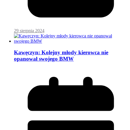
29 sierpnia 2024
Kawęczyn: Kolejny młody kierowca nie
opanował swojego BMW