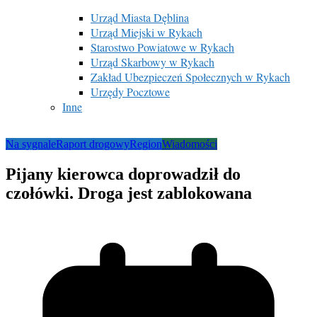
Urząd Miasta Dęblina
Urząd Miejski w Rykach
Starostwo Powiatowe w Rykach
Urząd Skarbowy w Rykach
Zakład Ubezpieczeń Społecznych w Rykach
Urzędy Pocztowe
Inne
Na sygnale
Raport drogowy
Region
Wiadomości
Pijany kierowca doprowadził do
czołówki. Droga jest zablokowana