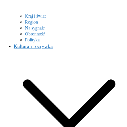
Kraj i świat
Region
Na sygnale
Obronność
Polityka
Kultura i rozrywka