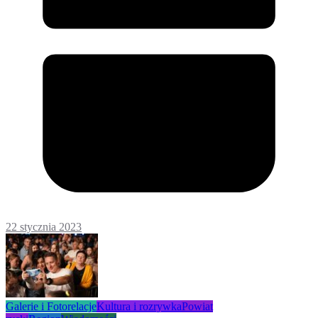
22 stycznia 2023
Galerie i Fotorelacje
Kultura i rozrywka
Powiat