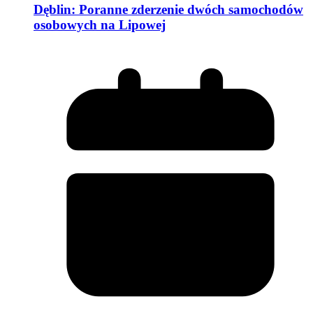
Dęblin: Poranne zderzenie dwóch samochodów
osobowych na Lipowej