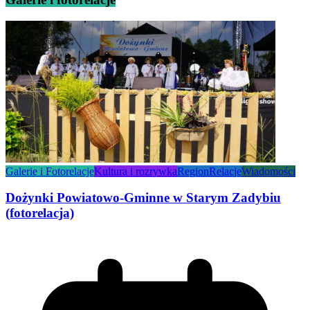
Galerie i Fotorelacje
Kultura i rozrywka
Region
Relacje
Wiadomości
Dożynki Powiatowo-Gminne w Starym Zadybiu
(fotorelacja)