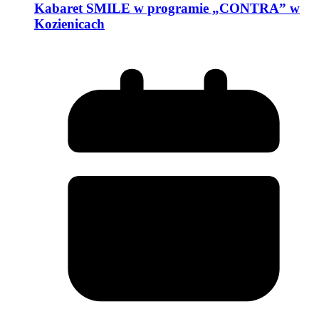
Kabaret SMILE w programie „CONTRA” w
Kozienicach