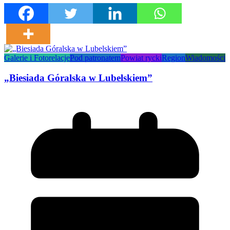
Galerie i Fotorelacje
Pod patronatem
Powiat rycki
Region
Wiadomości
„Biesiada Góralska w Lubelskiem”