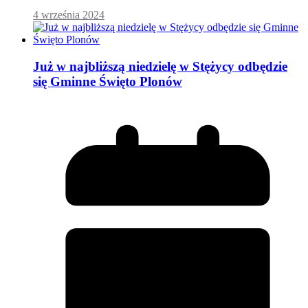
4 września 2024
Już w najbliższą niedzielę w Stężycy odbędzie
się Gminne Święto Plonów