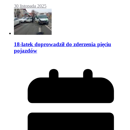
30 listopada 2025
18-latek doprowadził do zderzenia pięciu
pojazdów