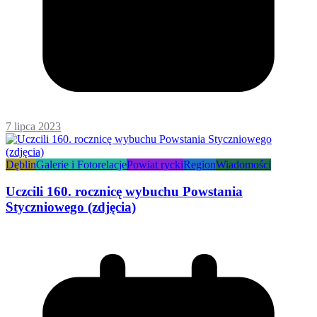
7 lipca 2023
Dęblin
Galerie i Fotorelacje
Powiat rycki
Region
Wiadomości
Uczcili 160. rocznicę wybuchu Powstania
Styczniowego (zdjęcia)