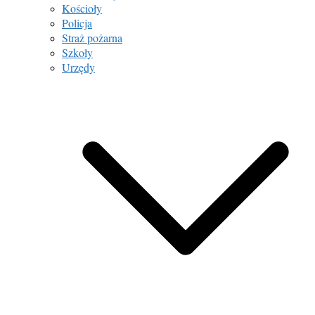
Kościoły
Policja
Straż pożarna
Szkoły
Urzędy