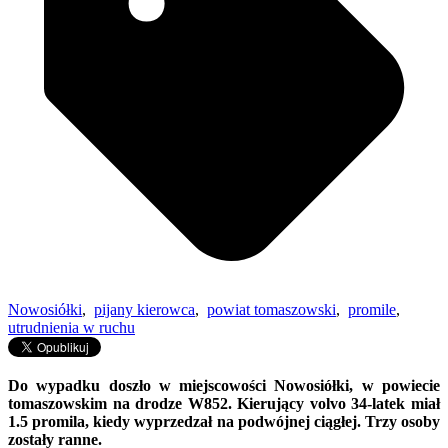
Nowosiółki
,
pijany kierowca
,
powiat tomaszowski
,
promile
,
utrudnienia w ruchu
Do wypadku doszło w miejscowości Nowosiółki, w powiecie
tomaszowskim na drodze W852. Kierujący volvo 34-latek miał
1.5 promila, kiedy wyprzedzał na podwójnej ciągłej. Trzy osoby
zostały ranne.