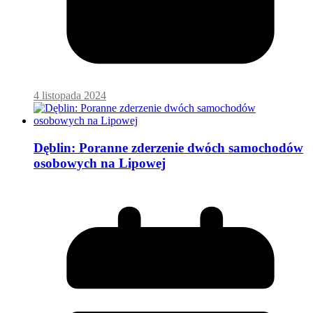
4 listopada 2024
Dęblin: Poranne zderzenie dwóch samochodów
osobowych na Lipowej