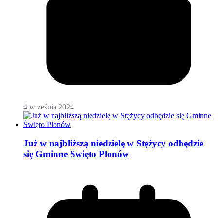
4 września 2024
Już w najbliższą niedzielę w Stężycy odbędzie
się Gminne Święto Plonów