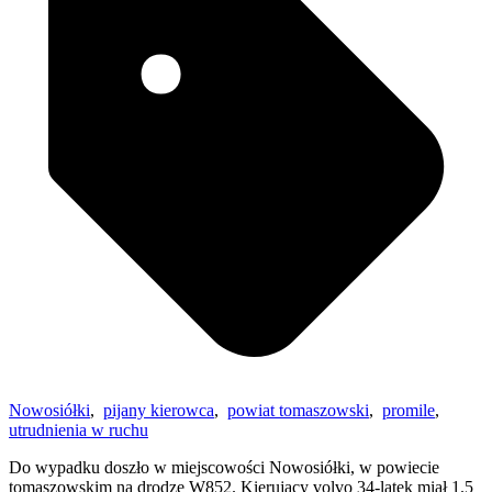
Nowosiółki
,
pijany kierowca
,
powiat tomaszowski
,
promile
,
utrudnienia w ruchu
Do wypadku doszło w miejscowości Nowosiółki, w powiecie
tomaszowskim na drodze W852. Kierujący volvo 34-latek miał 1.5