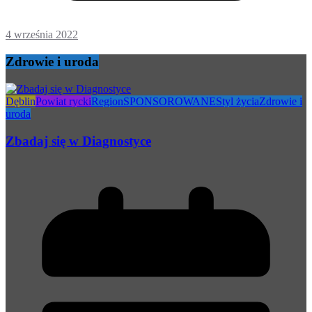
4 września 2022
Zdrowie i uroda
Dęblin
Powiat rycki
Region
SPONSOROWANE
Styl życia
Zdrowie i
uroda
Zbadaj się w Diagnostyce