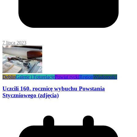
7 lipca 2023
Dęblin
Galerie i Fotorelacje
Powiat rycki
Region
Wiadomości
Uczcili 160. rocznicę wybuchu Powstania
Styczniowego (zdjęcia)