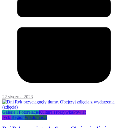
22 stycznia 2023
Galerie i Fotorelacje
Kultura i rozrywka
Powiat
rycki
Region
Wiadomości