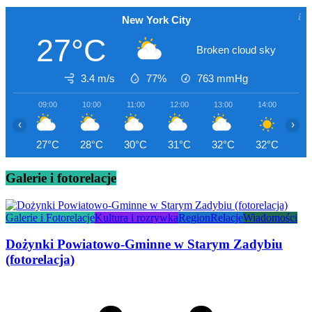
New York City
27°C
Broken cloud sky
3.4 m/s
77%
763
mmHg
09:00
10:00
11:00
12:00
13:00
14:00
15
‹
›
27°C
28°C
30°C
31°C
32°C
32°C
33
Galerie i fotorelacje
Galerie i Fotorelacje
Kultura i rozrywka
Region
Relacje
Wiadomości
Dożynki Powiatowo-Gminne w Starym Zadybiu
(fotorelacja)