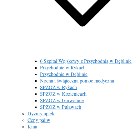
6 Szpital Wojskowy z Przychodnią w Dęblinie
Przychodnie w Rykach
Przychodnie w Dęblinie
Nocna i świąteczna pomoc medyczna
SPZOZ w Rykach
SPZOZ w Kozienicach
SPZOZ w Garwolinie
SPZOZ w Puławach
Dyżury aptek
Ceny paliw
Kina