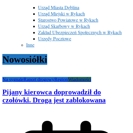
Urząd Miasta Dęblina
Urząd Miejski w Rykach
Starostwo Powiatowe w Rykach
Urząd Skarbowy w Rykach
Zakład Ubezpieczeń Społecznych w Rykach
Urzędy Pocztowe
Inne
Nowosiółki
Na sygnale
Raport drogowy
Region
Wiadomości
Pijany kierowca doprowadził do
czołówki. Droga jest zablokowana