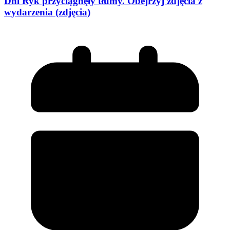
Dni Ryk przyciągnęły tłumy. Obejrzyj zdjęcia z
wydarzenia (zdjęcia)