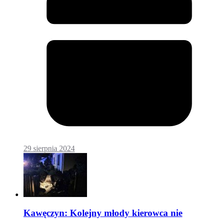
29 sierpnia 2024
Kawęczyn: Kolejny młody kierowca nie