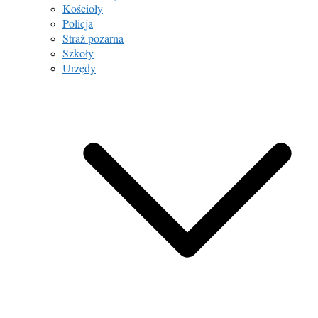
Kościoły
Policja
Straż pożarna
Szkoły
Urzędy