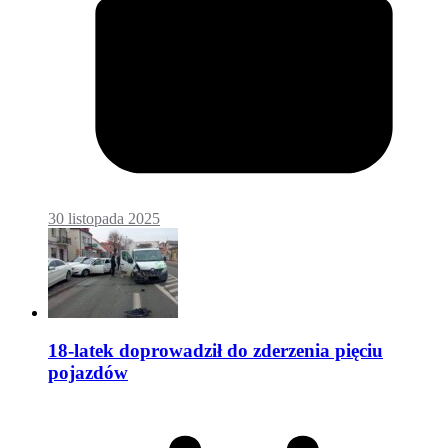
30 listopada 2025
18-latek doprowadził do zderzenia pięciu
pojazdów