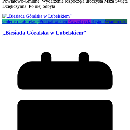
Powiatowo-Gminne. Wydarzenie rozpoczęła uroczysta Msza Święta
Dziękczynna. Po niej odbyła
Galerie i Fotorelacje
Pod patronatem
Powiat rycki
Region
Wiadomości
„Biesiada Góralska w Lubelskiem”