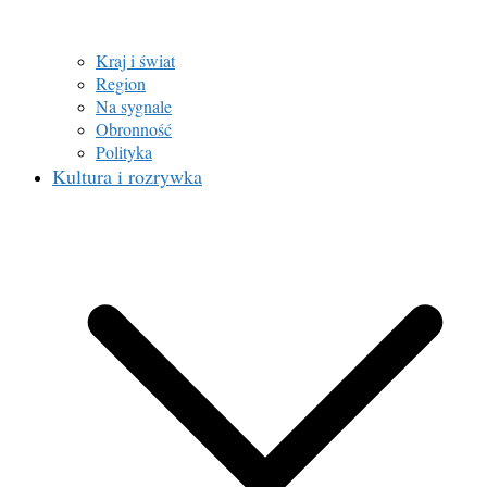
Kraj i świat
Region
Na sygnale
Obronność
Polityka
Kultura i rozrywka