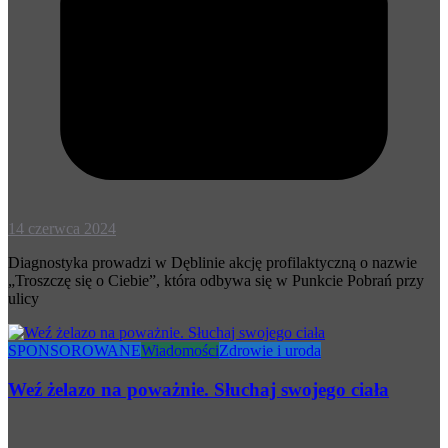
14 czerwca 2024
Diagnostyka prowadzi w Dęblinie akcję profilaktyczną o nazwie
„Troszczę się o Ciebie”, która odbywa się w Punkcie Pobrań przy
ulicy
SPONSOROWANE
Wiadomości
Zdrowie i uroda
Weź żelazo na poważnie. Słuchaj swojego ciała