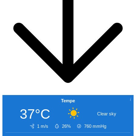
Tempe
37°C
Clear sky
1 m/s
26%
760
mmHg