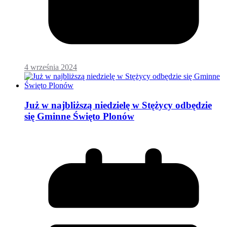
4 września 2024
Już w najbliższą niedzielę w Stężycy odbędzie
się Gminne Święto Plonów