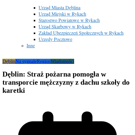
Urząd Miasta Dęblina
Urząd Miejski w Rykach
Starostwo Powiatowe w Rykach
Urząd Skarbowy w Rykach
Zakład Ubezpieczeń Społecznych w Rykach
Urzędy Pocztowe
Inne
Dęblin
Na sygnale
Region
Wiadomości
Dęblin: Straż pożarna pomogła w
transporcie mężczyzny z dachu szkoły do
karetki