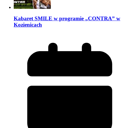
Kabaret SMILE w programie „CONTRA” w
Kozienicach