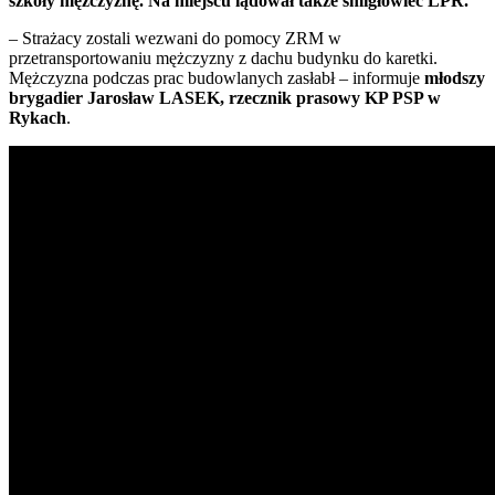
szkoły mężczyznę. Na miejscu lądował także śmigłowiec LPR.
–
Strażacy zostali wezwani do pomocy ZRM w
przetransportowaniu mężczyzny z dachu budynku do karetki.
Mężczyzna podczas prac budowlanych zasłabł –
informuje
młodszy
brygadier Jarosław LASEK, rzecznik prasowy KP PSP w
Rykach
.