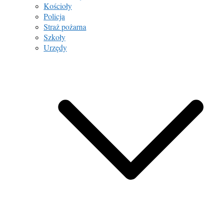
Kościoły
Policja
Straż pożarna
Szkoły
Urzędy