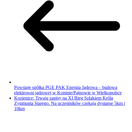
Powstaje spółka PGE PAK Energia Jądrowa – budowa
elektrowni jądrowej w Koninie/Pątnowie w Wielkopolsce
Kozienice: Trwają zapisy na XI Bieg Szlakiem Króla
Zygmunta Starego. Na uczestników czekają dystanse 5km i
10km