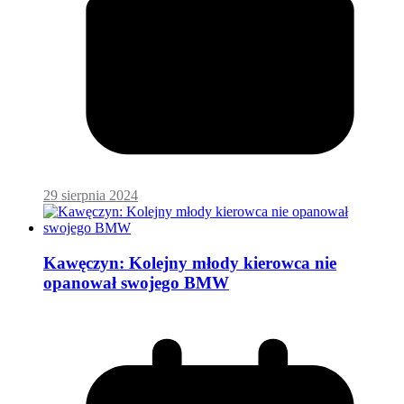
29 sierpnia 2024
Kawęczyn: Kolejny młody kierowca nie
opanował swojego BMW