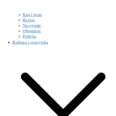
Kraj i świat
Region
Na sygnale
Obronność
Polityka
Kultura i rozrywka