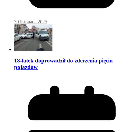
30 listopada 2025
18-latek doprowadził do zderzenia pięciu
pojazdów