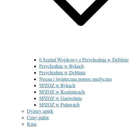
6 Szpital Wojskowy z Przychodnią w Dęblinie
Przychodnie w Rykach
Przychodnie w Dęblinie
Nocna i świąteczna pomoc medyczna
SPZOZ w Rykach
SPZOZ w Kozienicach
SPZOZ w Garwolinie
SPZOZ w Puławach
Dyżury aptek
Ceny paliw
Kina