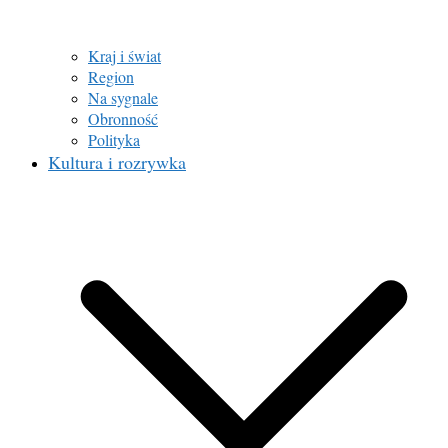
Kraj i świat
Region
Na sygnale
Obronność
Polityka
Kultura i rozrywka