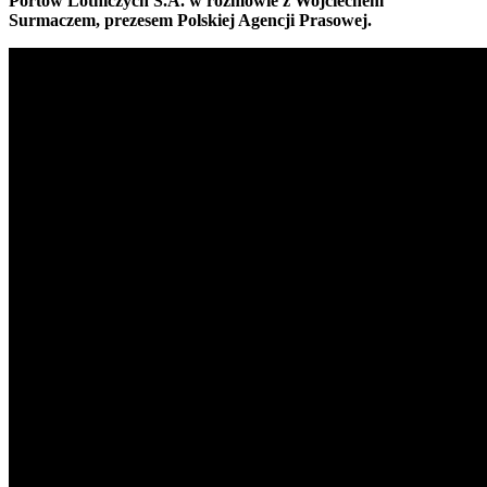
Port
ów Lotniczych S.A. w rozmowie z Wojciechem
Surmaczem, prezesem Polskiej Agencji Prasowej.