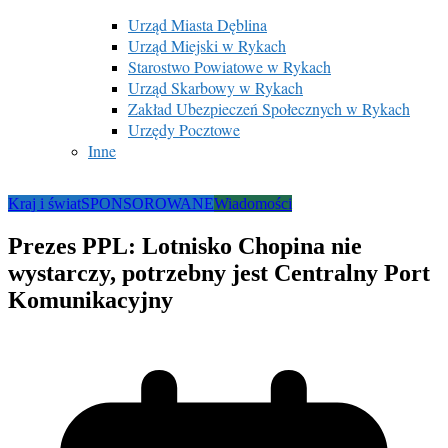
Urząd Miasta Dęblina
Urząd Miejski w Rykach
Starostwo Powiatowe w Rykach
Urząd Skarbowy w Rykach
Zakład Ubezpieczeń Społecznych w Rykach
Urzędy Pocztowe
Inne
Kraj i świat
SPONSOROWANE
Wiadomości
Prezes PPL: Lotnisko Chopina nie
wystarczy, potrzebny jest Centralny Port
Komunikacyjny