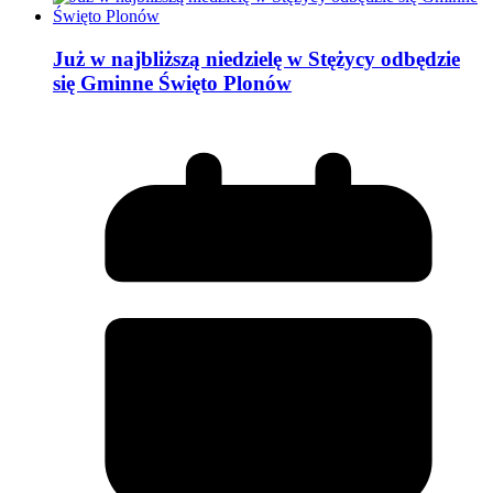
Już w najbliższą niedzielę w Stężycy odbędzie
się Gminne Święto Plonów