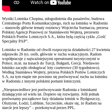
Wyniki Lotniska Chopina, udogodnienia dla pasażerów, budowa
Centralnego Portu Komunikacyjnego, ruch na lotnisku w Radomiu
– stanowiły główne tematy rozmowy Wojciecha Surmacza, prezesa
Polskiej Agencji Prasowej ze Stanisławem Wojterą, prezesem
Polskich Portów Lotniczych S.A., która byłą częścią cyklu „Gość
Specjalny PAP”.
Lotnisko w Radomiu od chwili rozpoczęcia działalności 27 kwietnia
odprawiło 26 tys. osób, głównie w ruchu wakacyjnym. Radom
współpracuje z najważniejszymi operatorami turystycznymi w
Polsce, m.in. na trasach do Turcji, Bułgarii, Grecji. Niedawno
lotnisko zaczęło obsługiwać loty czarterowe (30 tygodniowo).
Według Stanisława Wojtery, prezesa Polskich Portów Lotniczych
S.A, na tym etapie nie powinno się porównywać ruchu na lotnisku
w Radomiu z innymi polskimi portami lotniczymi.
„Niesprawiedliwe jest porównywanie Radomia z lotniskami
działającymi od wielu lat. Dopiero się rozwijamy. Jeśli jednak
porównamy początkowe fazy działania lotnisk w Bydgoszczy,
Olsztynie, Łodzi, Lublinie, Szczecinie, okaże się, że Radom na
starcie jest lepszy” – przekonywał prezes PPL.