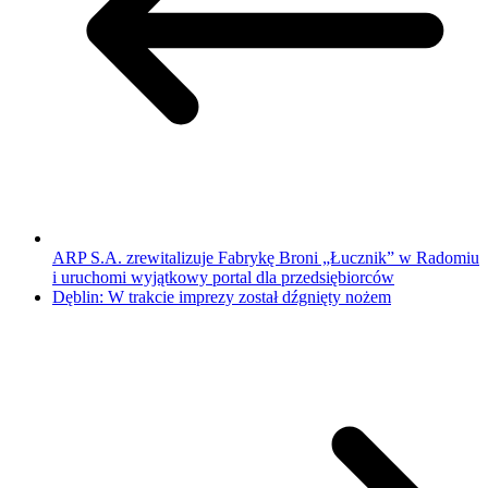
ARP S.A. zrewitalizuje Fabrykę Broni „Łucznik” w Radomiu
i uruchomi wyjątkowy portal dla przedsiębiorców
Dęblin: W trakcie imprezy został dźgnięty nożem