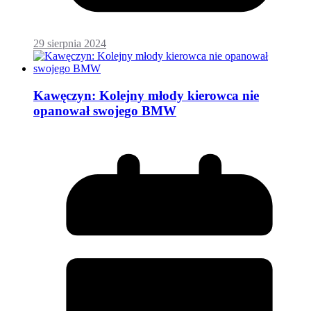
29 sierpnia 2024
Kawęczyn: Kolejny młody kierowca nie
opanował swojego BMW