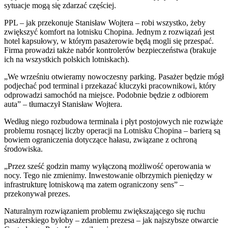
sytuacje mogą się zdarzać częściej.
PPL – jak przekonuje Stanisław Wojtera – robi wszystko, żeby
zwiększyć komfort na lotnisku Chopina. Jednym z rozwiązań jest
hotel kapsułowy, w którym pasażerowie będą mogli się przespać.
Firma prowadzi także nabór kontrolerów bezpieczeństwa (brakuje
ich na wszystkich polskich lotniskach).
„We wrześniu otwieramy nowoczesny parking. Pasażer będzie mógł
podjechać pod terminal i przekazać kluczyki pracownikowi, który
odprowadzi samochód na miejsce. Podobnie będzie z odbiorem
auta” – tłumaczył Stanisław Wojtera.
Według niego rozbudowa terminala i płyt postojowych nie rozwiąże
problemu rosnącej liczby operacji na Lotnisku Chopina – barierą są
bowiem ograniczenia dotyczące hałasu, związane z ochroną
środowiska.
„Przez sześć godzin mamy wyłączoną możliwość operowania w
nocy. Tego nie zmienimy. Inwestowanie olbrzymich pieniędzy w
infrastrukturę lotniskową ma zatem ograniczony sens” –
przekonywał prezes.
Naturalnym rozwiązaniem problemu zwiększającego się ruchu
pasażerskiego byłoby – zdaniem prezesa – jak najszybsze otwarcie