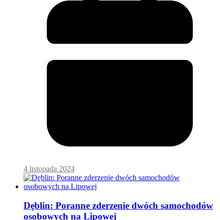
4 listopada 2024
Dęblin: Poranne zderzenie dwóch samochodów
osobowych na Lipowej