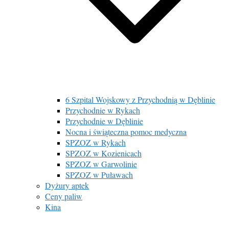
6 Szpital Wojskowy z Przychodnią w Dęblinie
Przychodnie w Rykach
Przychodnie w Dęblinie
Nocna i świąteczna pomoc medyczna
SPZOZ w Rykach
SPZOZ w Kozienicach
SPZOZ w Garwolinie
SPZOZ w Puławach
Dyżury aptek
Ceny paliw
Kina