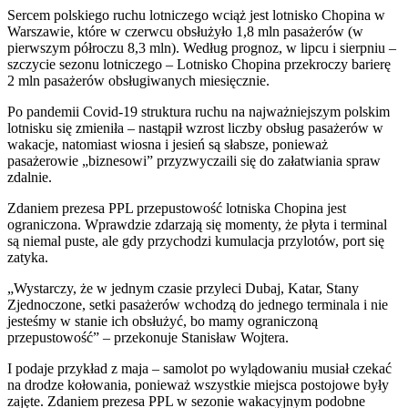
Sercem polskiego ruchu lotniczego wciąż jest lotnisko Chopina w
Warszawie, które w czerwcu obsłużyło 1,8 mln pasażerów (w
pierwszym półroczu 8,3 mln). Według prognoz, w lipcu i sierpniu –
szczycie sezonu lotniczego – Lotnisko Chopina przekroczy barierę
2 mln pasażerów obsługiwanych miesięcznie.
Po pandemii Covid-19 struktura ruchu na najważniejszym polskim
lotnisku się zmieniła – nastąpił wzrost liczby obsług pasażerów w
wakacje, natomiast wiosna i jesień są słabsze, ponieważ
pasażerowie „biznesowi” przyzwyczaili się do załatwiania spraw
zdalnie.
Zdaniem prezesa PPL przepustowość lotniska Chopina jest
ograniczona. Wprawdzie zdarzają się momenty, że płyta i terminal
są niemal puste, ale gdy przychodzi kumulacja przylotów, port się
zatyka.
„Wystarczy, że w jednym czasie przyleci Dubaj, Katar, Stany
Zjednoczone, setki pasażerów wchodzą do jednego terminala i nie
jesteśmy w stanie ich obsłużyć, bo mamy ograniczoną
przepustowość” – przekonuje Stanisław Wojtera.
I podaje przykład z maja – samolot po wylądowaniu musiał czekać
na drodze kołowania, ponieważ wszystkie miejsca postojowe były
zajęte. Zdaniem prezesa PPL w sezonie wakacyjnym podobne