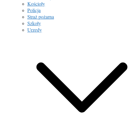
Kościoły
Policja
Straż pożarna
Szkoły
Urzędy