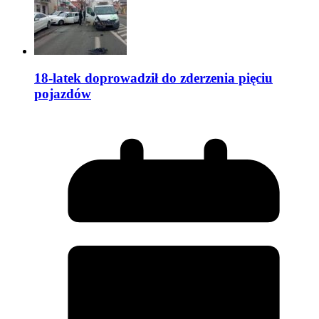
18-latek doprowadził do zderzenia pięciu
pojazdów