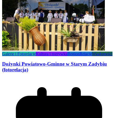
Galerie i Fotorelacje
Kultura i rozrywka
Region
Relacje
Wiadomości
Dożynki Powiatowo-Gminne w Starym Zadybiu
(fotorelacja)