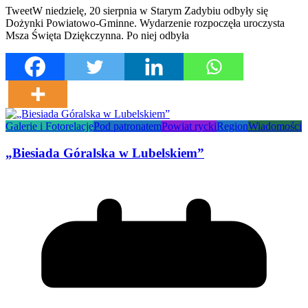
TweetW niedzielę, 20 sierpnia w Starym Zadybiu odbyły się
Dożynki Powiatowo-Gminne. Wydarzenie rozpoczęła uroczysta
Msza Święta Dziękczynna. Po niej odbyła
Galerie i Fotorelacje
Pod patronatem
Powiat rycki
Region
Wiadomości
„Biesiada Góralska w Lubelskiem”