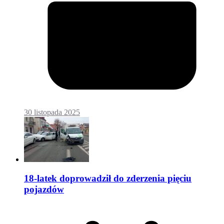
30 listopada 2025
18-latek doprowadził do zderzenia pięciu
pojazdów