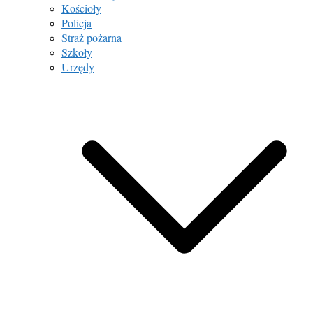
Kościoły
Policja
Straż pożarna
Szkoły
Urzędy