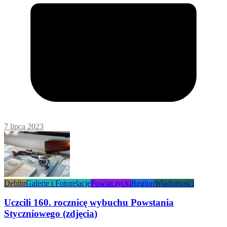
7 lipca 2023
Dęblin
Galerie i Fotorelacje
Powiat rycki
Region
Wiadomości
Uczcili 160. rocznicę wybuchu Powstania
Styczniowego (zdjęcia)