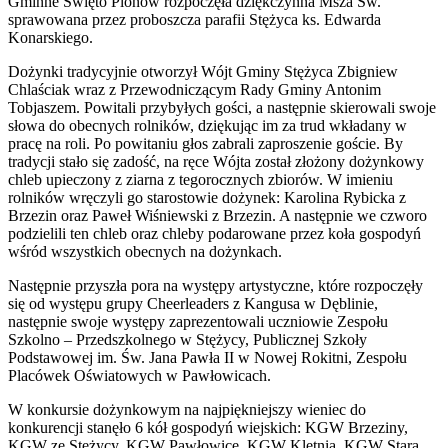
Gminne Święto Plonów rozpoczęła dziękczynna Msza Św.
sprawowana przez proboszcza parafii Stężyca ks. Edwarda
Konarskiego.
Dożynki tradycyjnie otworzył Wójt Gminy Stężyca Zbigniew
Chlaściak wraz z Przewodniczącym Rady Gminy Antonim
Tobjaszem. Powitali przybyłych gości, a następnie skierowali swoje
słowa do obecnych rolników, dziękując im za trud wkładany w
pracę na roli. Po powitaniu głos zabrali zaproszenie goście. By
tradycji stało się zadość, na ręce Wójta został złożony dożynkowy
chleb upieczony z ziarna z tegorocznych zbiorów. W imieniu
rolników wręczyli go starostowie dożynek: Karolina Rybicka z
Brzezin oraz Paweł Wiśniewski z Brzezin. A następnie we czworo
podzielili ten chleb oraz chleby podarowane przez koła gospodyń
wśród wszystkich obecnych na dożynkach.
Następnie przyszła pora na występy artystyczne, które rozpoczęły
się od występu grupy Cheerleaders z Kangusa w Dęblinie,
następnie swoje występy zaprezentowali uczniowie Zespołu
Szkolno – Przedszkolnego w Stężycy, Publicznej Szkoły
Podstawowej im. Św. Jana Pawła II w Nowej Rokitni, Zespołu
Placówek Oświatowych w Pawłowicach.
W konkursie dożynkowym na najpiękniejszy wieniec do
konkurencji stanęło 6 kół gospodyń wiejskich: KGW Brzeziny,
KGW ze Stężycy, KGW Pawłowice, KGW Kletnia, KGW Stara