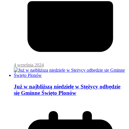
4 września 2024
Już w najbliższą niedzielę w Stężycy odbędzie
się Gminne Święto Plonów