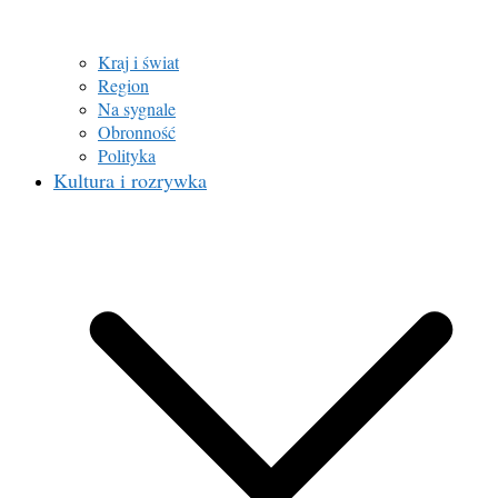
Kraj i świat
Region
Na sygnale
Obronność
Polityka
Kultura i rozrywka