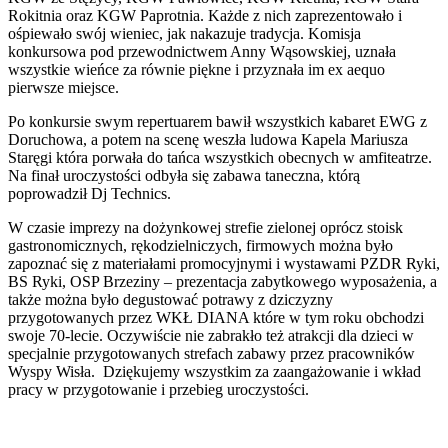
Rokitnia oraz KGW Paprotnia. Każde z nich zaprezentowało i
ośpiewało swój wieniec, jak nakazuje tradycja. Komisja
konkursowa pod przewodnictwem Anny Wąsowskiej, uznała
wszystkie wieńce za równie piękne i przyznała im ex aequo
pierwsze miejsce.
Po konkursie swym repertuarem bawił wszystkich kabaret EWG z
Doruchowa, a potem na scenę weszła ludowa Kapela Mariusza
Staręgi która porwała do tańca wszystkich obecnych w amfiteatrze.
Na finał uroczystości odbyła się zabawa taneczna, którą
poprowadził Dj Technics.
W czasie imprezy na dożynkowej strefie zielonej oprócz stoisk
gastronomicznych, rękodzielniczych, firmowych można było
zapoznać się z materiałami promocyjnymi i wystawami PZDR Ryki,
BS Ryki, OSP Brzeziny – prezentacja zabytkowego wyposażenia, a
także można było degustować potrawy z dziczyzny
przygotowanych przez WKŁ DIANA które w tym roku obchodzi
swoje 70-lecie. Oczywiście nie zabrakło też atrakcji dla dzieci w
specjalnie przygotowanych strefach zabawy przez pracowników
Wyspy Wisła. Dziękujemy wszystkim za zaangażowanie i wkład
pracy w przygotowanie i przebieg uroczystości.