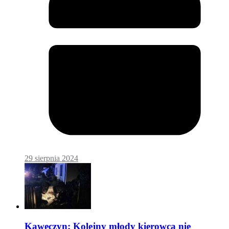
29 sierpnia 2024
Kawęczyn: Kolejny młody kierowca nie