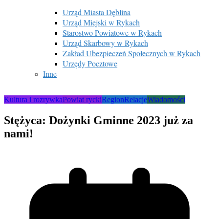
Urząd Miasta Dęblina
Urząd Miejski w Rykach
Starostwo Powiatowe w Rykach
Urząd Skarbowy w Rykach
Zakład Ubezpieczeń Społecznych w Rykach
Urzędy Pocztowe
Inne
Kultura i rozrywka
Powiat rycki
Region
Relacje
Wiadomości
Stężyca: Dożynki Gminne 2023 już za
nami!