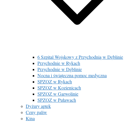
6 Szpital Wojskowy z Przychodnią w Dęblinie
Przychodnie w Rykach
Przychodnie w Dęblinie
Nocna i świąteczna pomoc medyczna
SPZOZ w Rykach
SPZOZ w Kozienicach
SPZOZ w Garwolinie
SPZOZ w Puławach
Dyżury aptek
Ceny paliw
Kina