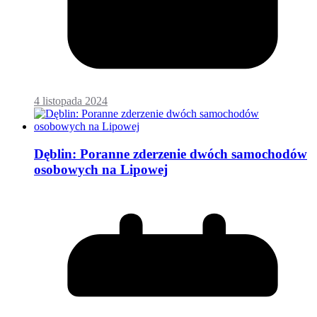
4 listopada 2024
Dęblin: Poranne zderzenie dwóch samochodów
osobowych na Lipowej