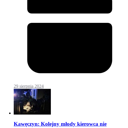
29 sierpnia 2024
Kawęczyn: Kolejny młody kierowca nie