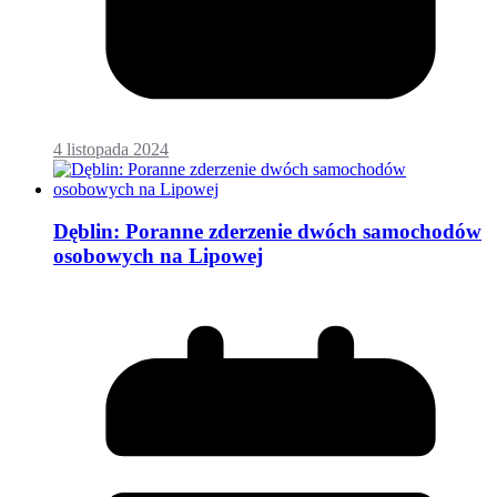
4 listopada 2024
Dęblin: Poranne zderzenie dwóch samochodów
osobowych na Lipowej