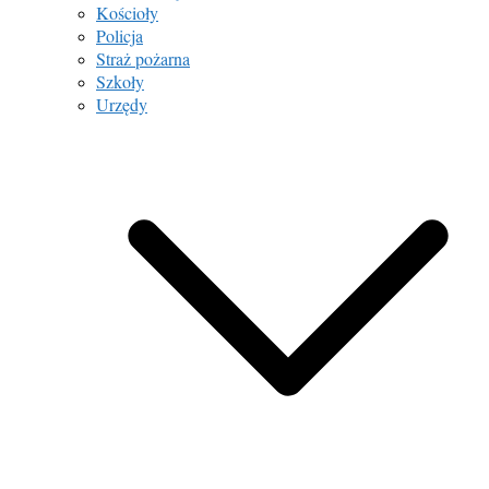
Kościoły
Policja
Straż pożarna
Szkoły
Urzędy