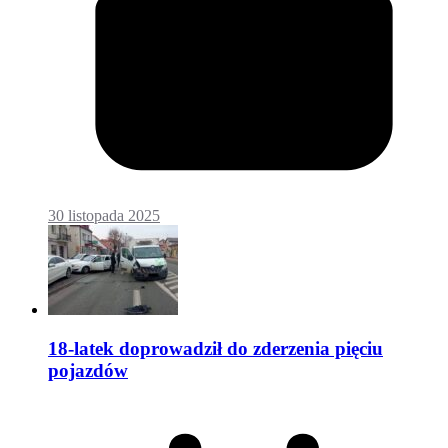
30 listopada 2025
18-latek doprowadził do zderzenia pięciu
pojazdów