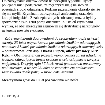
Do zatrzymania dilerów doszło na początku tygodnia. Ryccy
policjanci mieli podejrzenia, że mężczyźni mają na swoich
posesjach środki odurzające. Podczas przeszukania okazało się, że
się nie mylili. Kryminalni zabezpieczyli amfetaminę oraz ziela
konopi indyjskich. Z zabezpieczonych substancji można byłoby
sporządzić blisko 1200 porcji dilerskich. Z ustaleń kryminalni
wynika, że obaj mężczyźni zajmowali się dystrybucją narkotyków
na terenie powiatu ryckiego.
–
Zatrzymani zostali doprowadzeni do prokuratury, gdzie usłyszeli
zarzuty. 23-latek usłyszał zarzut posiadania środków odurzających,
natomiast 37-latek posiadania środków odurzających znacznej ilości
– poinformował dziś
asp. Łukasz Filipek, oficer prasowy KPP
Ryki
. –
Obu mężczyznom przedstawiono również zarzut udzielania
środków odurzających innym osobom w celu osiągnięcia korzyści
majątkowej. Decyzją sądu 37-latek został tymczasowo aresztowany
na 3 miesiące, a wobec 23-latka postanowieniem prokuratora
zastosowano dozór policji
– mówi dalej aspirant.
Mężczyznom grozi do 10 lat pozbawienia wolności.
fot. KPP Ryki