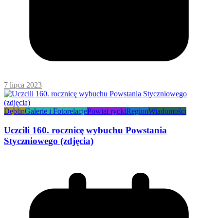
7 lipca 2023
Dęblin
Galerie i Fotorelacje
Powiat rycki
Region
Wiadomości
Uczcili 160. rocznicę wybuchu Powstania
Styczniowego (zdjęcia)