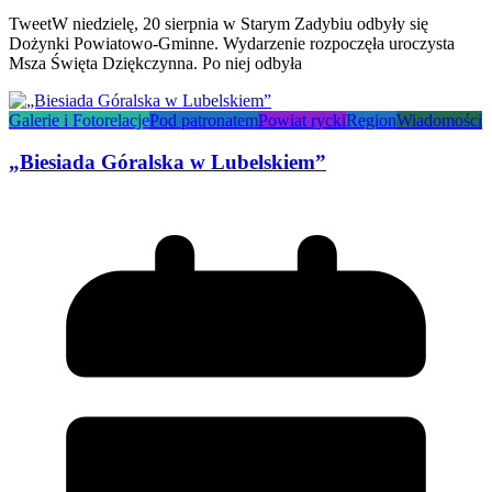
TweetW niedzielę, 20 sierpnia w Starym Zadybiu odbyły się
Dożynki Powiatowo-Gminne. Wydarzenie rozpoczęła uroczysta
Msza Święta Dziękczynna. Po niej odbyła
Galerie i Fotorelacje
Pod patronatem
Powiat rycki
Region
Wiadomości
„Biesiada Góralska w Lubelskiem”