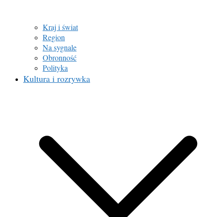
Kraj i świat
Region
Na sygnale
Obronność
Polityka
Kultura i rozrywka