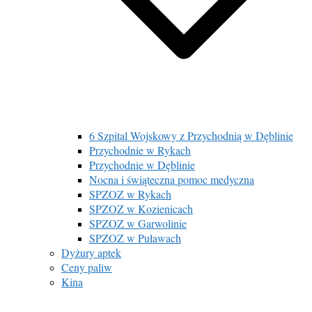
6 Szpital Wojskowy z Przychodnią w Dęblinie
Przychodnie w Rykach
Przychodnie w Dęblinie
Nocna i świąteczna pomoc medyczna
SPZOZ w Rykach
SPZOZ w Kozienicach
SPZOZ w Garwolinie
SPZOZ w Puławach
Dyżury aptek
Ceny paliw
Kina