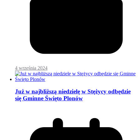
4 września 2024
Już w najbliższą niedzielę w Stężycy odbędzie
się Gminne Święto Plonów