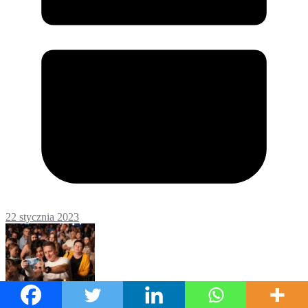
22 stycznia 2023
Galerie i Fotorelacje
Kultura i rozrywka
Powiat
rycki
Region
Wiadomości