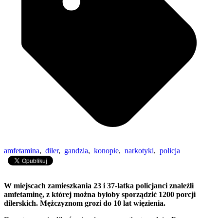
amfetamina
,
diler
,
gandzia
,
konopie
,
narkotyki
,
policja
W miejscach zamieszkania 23 i 37-latka policjanci znaleźli
amfetaminę, z której można byłoby sporządzić 1200 porcji
dilerskich. Mężczyznom grozi do 10 lat więzienia.