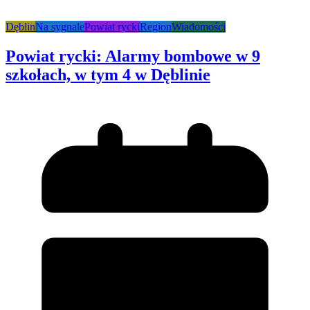
Dęblin
Na sygnale
Powiat rycki
Region
Wiadomości
Powiat rycki: Alarmy bombowe w 9
szkołach, w tym 4 w Dęblinie