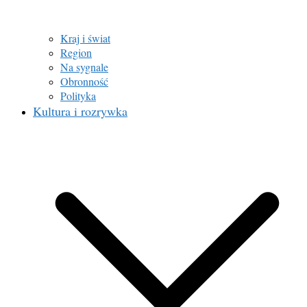
Kraj i świat
Region
Na sygnale
Obronność
Polityka
Kultura i rozrywka