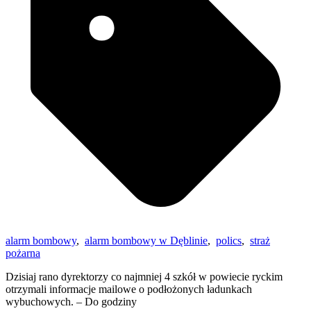
alarm bombowy
,
alarm bombowy w Dęblinie
,
polics
,
straż
pożarna
Dzisiaj rano dyrektorzy co najmniej 4 szkół w powiecie ryckim
otrzymali informacje mailowe o podłożonych ładunkach
wybuchowych. – Do godziny