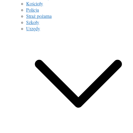
Kościoły
Policja
Straż pożarna
Szkoły
Urzędy