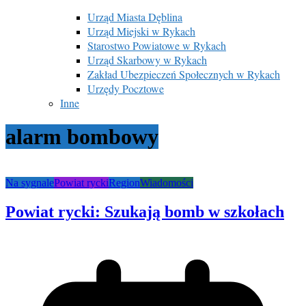
Urząd Miasta Dęblina
Urząd Miejski w Rykach
Starostwo Powiatowe w Rykach
Urząd Skarbowy w Rykach
Zakład Ubezpieczeń Społecznych w Rykach
Urzędy Pocztowe
Inne
alarm bombowy
Na sygnale
Powiat rycki
Region
Wiadomości
Powiat rycki: Szukają bomb w szkołach