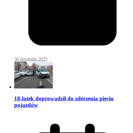
30 listopada 2025
18-latek doprowadził do zderzenia pięciu
pojazdów