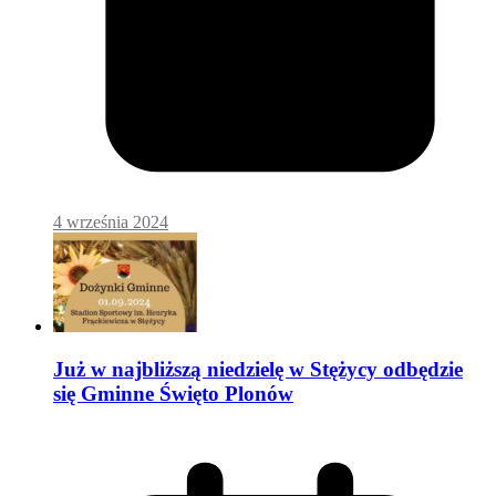
4 września 2024
Już w najbliższą niedzielę w Stężycy odbędzie
się Gminne Święto Plonów