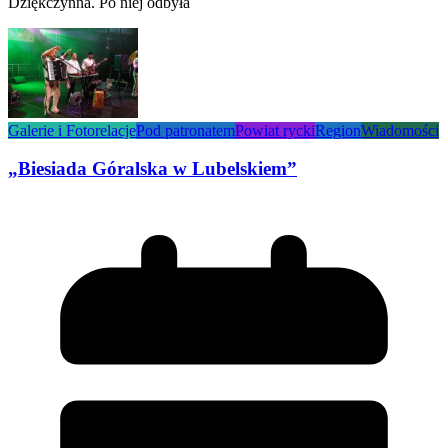
Dziękczynna. Po niej odbyła
Galerie i Fotorelacje
Pod patronatem
Powiat rycki
Region
Wiadomości
„Biesiada Góralska w Lubelskiem”