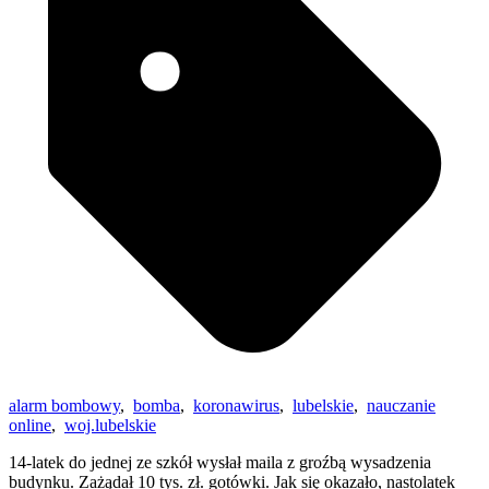
alarm bombowy
,
bomba
,
koronawirus
,
lubelskie
,
nauczanie
online
,
woj.lubelskie
14-latek do jednej ze szkół wysłał maila z groźbą wysadzenia
budynku. Zażądał 10 tys. zł. gotówki. Jak się okazało, nastolatek