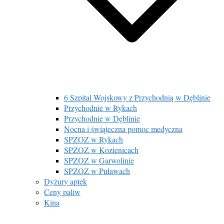
6 Szpital Wojskowy z Przychodnią w Dęblinie
Przychodnie w Rykach
Przychodnie w Dęblinie
Nocna i świąteczna pomoc medyczna
SPZOZ w Rykach
SPZOZ w Kozienicach
SPZOZ w Garwolinie
SPZOZ w Puławach
Dyżury aptek
Ceny paliw
Kina