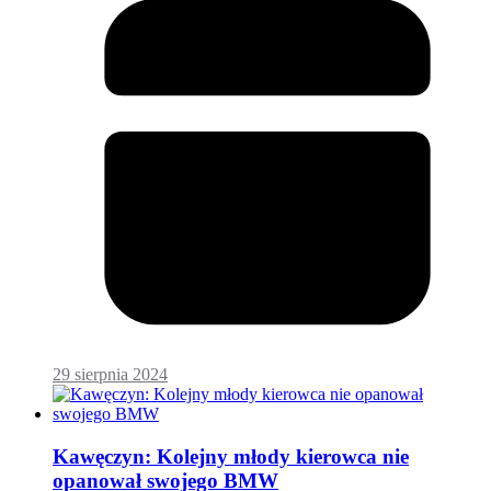
29 sierpnia 2024
Kawęczyn: Kolejny młody kierowca nie
opanował swojego BMW