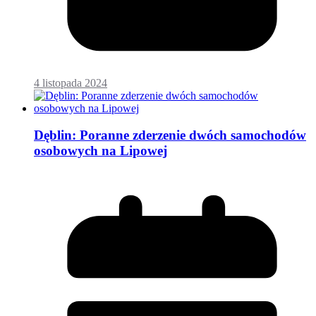
4 listopada 2024
Dęblin: Poranne zderzenie dwóch samochodów
osobowych na Lipowej