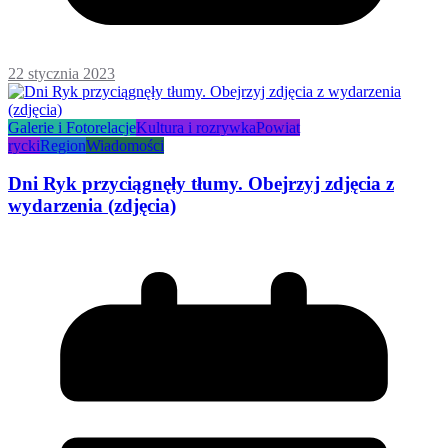
22 stycznia 2023
Galerie i Fotorelacje
Kultura i rozrywka
Powiat
rycki
Region
Wiadomości
Dni Ryk przyciągnęły tłumy. Obejrzyj zdjęcia z
wydarzenia (zdjęcia)