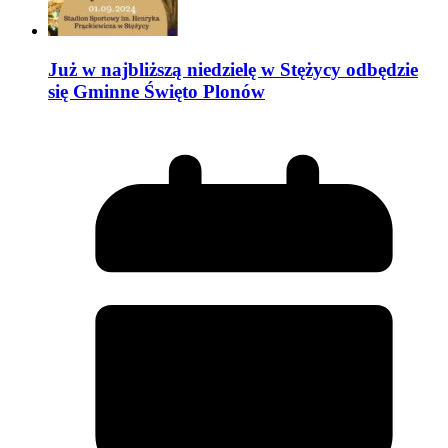
Już w najbliższą niedzielę w Stężycy odbędzie
się Gminne Święto Plonów