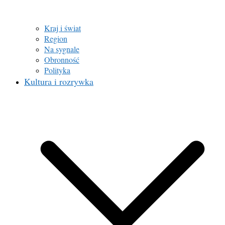
Kraj i świat
Region
Na sygnale
Obronność
Polityka
Kultura i rozrywka