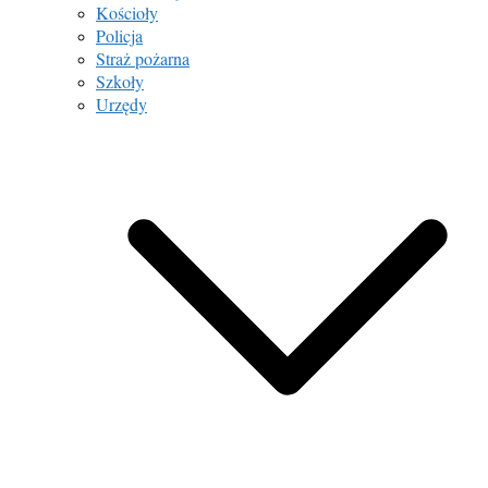
Kościoły
Policja
Straż pożarna
Szkoły
Urzędy