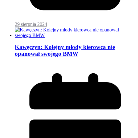
29 sierpnia 2024
Kawęczyn: Kolejny młody kierowca nie
opanował swojego BMW