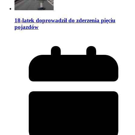
18-latek doprowadził do zderzenia pięciu
pojazdów