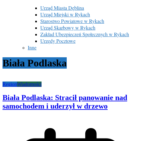
Urząd Miasta Dęblina
Urząd Miejski w Rykach
Starostwo Powiatowe w Rykach
Urząd Skarbowy w Rykach
Zakład Ubezpieczeń Społecznych w Rykach
Urzędy Pocztowe
Inne
Biała Podlaska
Region
Wiadomości
Biała Podlaska: Stracił panowanie nad
samochodem i uderzył w drzewo