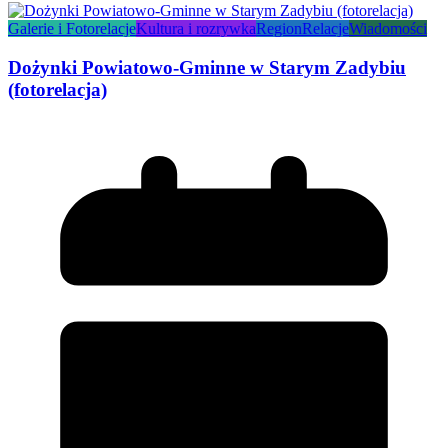
Galerie i Fotorelacje
Kultura i rozrywka
Region
Relacje
Wiadomości
Dożynki Powiatowo-Gminne w Starym Zadybiu
(fotorelacja)