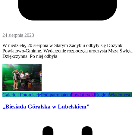
24 sierpnia 2023
W niedzielę, 20 sierpnia w Starym Zadybiu odbyły się Dożynki
Powiatowo-Gminne. Wydarzenie rozpoczęła uroczysta Msza Święta
Dziękczynna. Po niej odbyła
Galerie i Fotorelacje
Pod patronatem
Powiat rycki
Region
Wiadomości
„Biesiada Góralska w Lubelskiem”