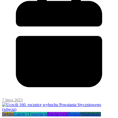
7 lipca 2023
Dęblin
Galerie i Fotorelacje
Powiat rycki
Region
Wiadomości