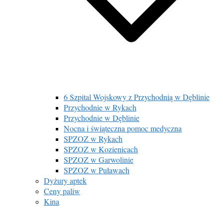
6 Szpital Wojskowy z Przychodnią w Dęblinie
Przychodnie w Rykach
Przychodnie w Dęblinie
Nocna i świąteczna pomoc medyczna
SPZOZ w Rykach
SPZOZ w Kozienicach
SPZOZ w Garwolinie
SPZOZ w Puławach
Dyżury aptek
Ceny paliw
Kina