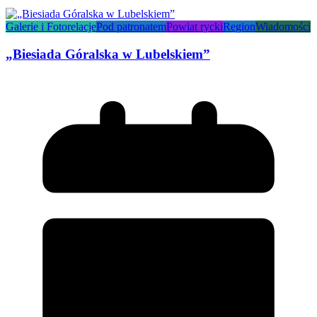
Galerie i Fotorelacje
Pod patronatem
Powiat rycki
Region
Wiadomości
„Biesiada Góralska w Lubelskiem”