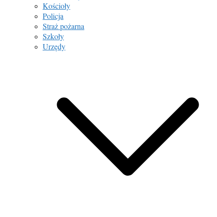
Kościoły
Policja
Straż pożarna
Szkoły
Urzędy