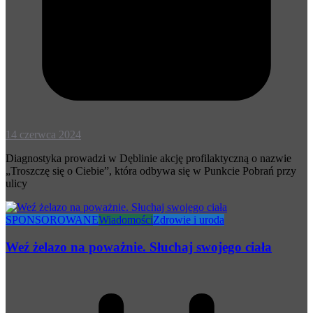
14 czerwca 2024
Diagnostyka prowadzi w Dęblinie akcję profilaktyczną o nazwie
„Troszczę się o Ciebie”, która odbywa się w Punkcie Pobrań przy
ulicy
SPONSOROWANE
Wiadomości
Zdrowie i uroda
Weź żelazo na poważnie. Słuchaj swojego ciała