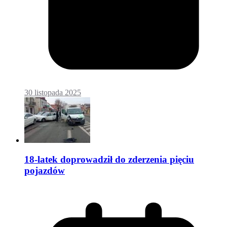
30 listopada 2025
18-latek doprowadził do zderzenia pięciu
pojazdów