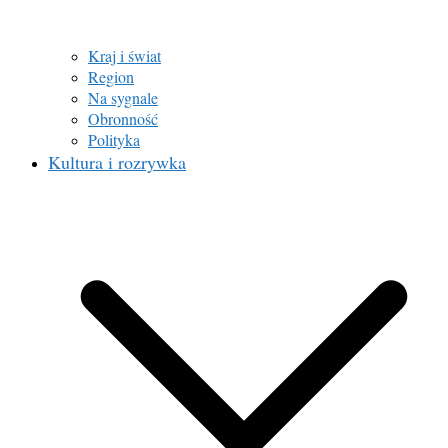
Kraj i świat
Region
Na sygnale
Obronność
Polityka
Kultura i rozrywka