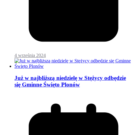
4 września 2024
Już w najbliższą niedzielę w Stężycy odbędzie
się Gminne Święto Plonów