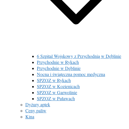
6 Szpital Wojskowy z Przychodnią w Dęblinie
Przychodnie w Rykach
Przychodnie w Dęblinie
Nocna i świąteczna pomoc medyczna
SPZOZ w Rykach
SPZOZ w Kozienicach
SPZOZ w Garwolinie
SPZOZ w Puławach
Dyżury aptek
Ceny paliw
Kina