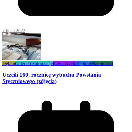
7 lipca 2023
Dęblin
Galerie i Fotorelacje
Powiat rycki
Region
Wiadomości
Uczcili 160. rocznicę wybuchu Powstania
Styczniowego (zdjęcia)