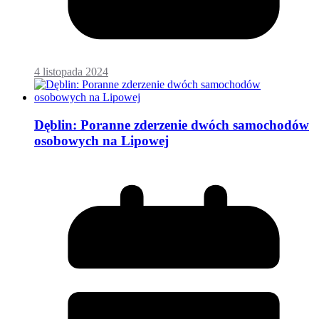
4 listopada 2024
Dęblin: Poranne zderzenie dwóch samochodów
osobowych na Lipowej