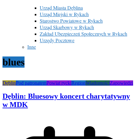
Urząd Miasta Dęblina
Urząd Miejski w Rykach
Starostwo Powiatowe w Rykach
Urząd Skarbowy w Rykach
Zakład Ubezpieczeń Społecznych w Rykach
Urzędy Pocztowe
Inne
blues
Dęblin
Pod patronatem
Powiat rycki
Region
Wiadomości
Zapowiedzi
Dęblin: Bluesowy koncert charytatywny
w MDK