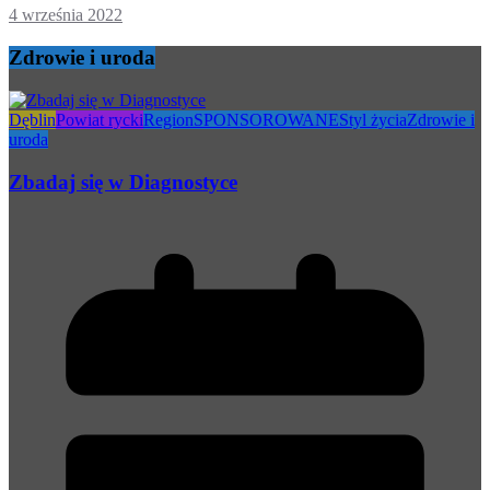
4 września 2022
Zdrowie i uroda
Dęblin
Powiat rycki
Region
SPONSOROWANE
Styl życia
Zdrowie i
uroda
Zbadaj się w Diagnostyce