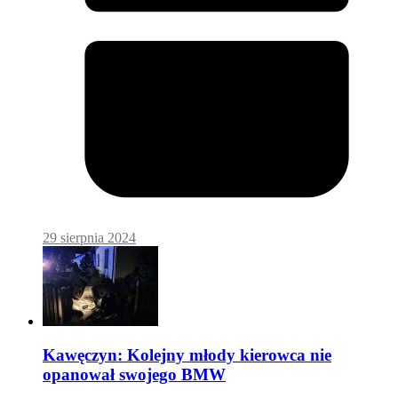
29 sierpnia 2024
Kawęczyn: Kolejny młody kierowca nie
opanował swojego BMW