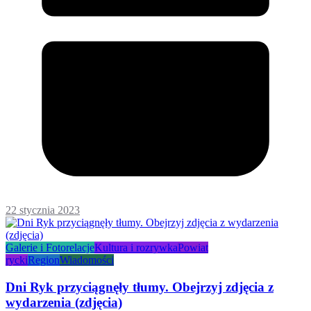
22 stycznia 2023
Galerie i Fotorelacje
Kultura i rozrywka
Powiat
rycki
Region
Wiadomości
Dni Ryk przyciągnęły tłumy. Obejrzyj zdjęcia z
wydarzenia (zdjęcia)