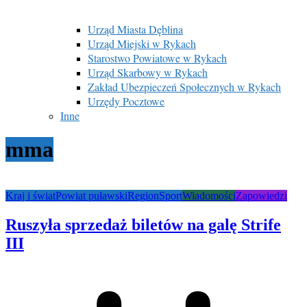
Urząd Miasta Dęblina
Urząd Miejski w Rykach
Starostwo Powiatowe w Rykach
Urząd Skarbowy w Rykach
Zakład Ubezpieczeń Społecznych w Rykach
Urzędy Pocztowe
Inne
mma
Kraj i świat
Powiat puławski
Region
Sport
Wiadomości
Zapowiedzi
Ruszyła sprzedaż biletów na galę Strife
III