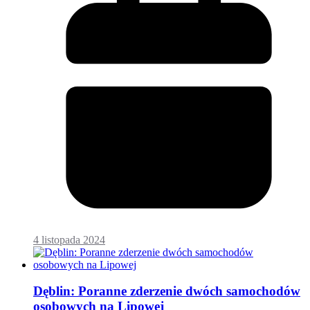
4 listopada 2024
Dęblin: Poranne zderzenie dwóch samochodów
osobowych na Lipowej