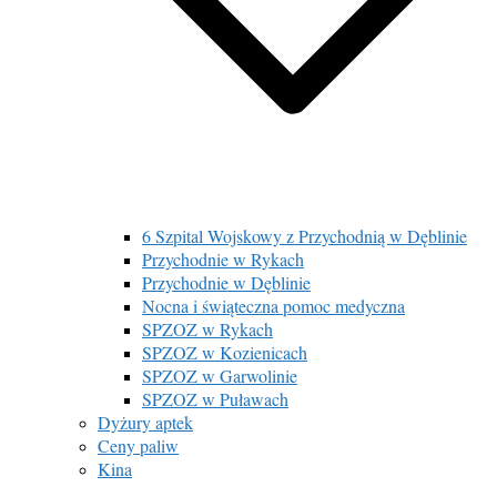
6 Szpital Wojskowy z Przychodnią w Dęblinie
Przychodnie w Rykach
Przychodnie w Dęblinie
Nocna i świąteczna pomoc medyczna
SPZOZ w Rykach
SPZOZ w Kozienicach
SPZOZ w Garwolinie
SPZOZ w Puławach
Dyżury aptek
Ceny paliw
Kina