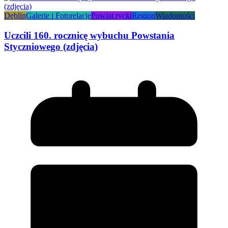
Dęblin
Galerie i Fotorelacje
Powiat rycki
Region
Wiadomości
Uczcili 160. rocznicę wybuchu Powstania
Styczniowego (zdjęcia)