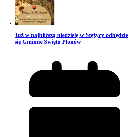
Już w najbliższą niedzielę w Stężycy odbędzie
się Gminne Święto Plonów