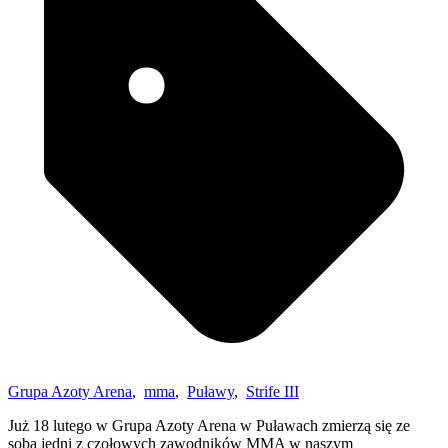
Grupa Azoty Arena
,
mma
,
Puławy
,
Strife III
Już 18 lutego w Grupa Azoty Arena w Puławach zmierzą się ze
sobą jedni z czołowych zawodników MMA w naszym