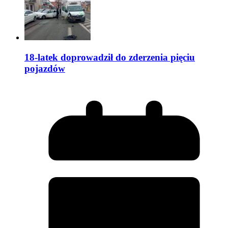
18-latek doprowadził do zderzenia pięciu
pojazdów