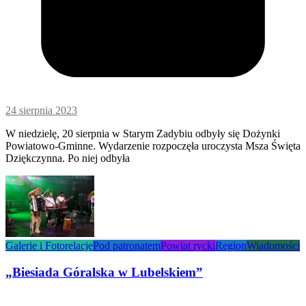
24 sierpnia 2023
W niedzielę, 20 sierpnia w Starym Zadybiu odbyły się Dożynki
Powiatowo-Gminne. Wydarzenie rozpoczęła uroczysta Msza Święta
Dziękczynna. Po niej odbyła
Galerie i Fotorelacje
Pod patronatem
Powiat rycki
Region
Wiadomości
„Biesiada Góralska w Lubelskiem”