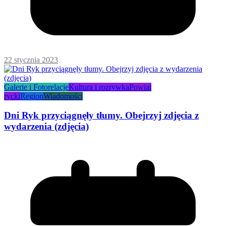
22 stycznia 2023
Galerie i Fotorelacje
Kultura i rozrywka
Powiat
rycki
Region
Wiadomości
Dni Ryk przyciągnęły tłumy. Obejrzyj zdjęcia z
wydarzenia (zdjęcia)