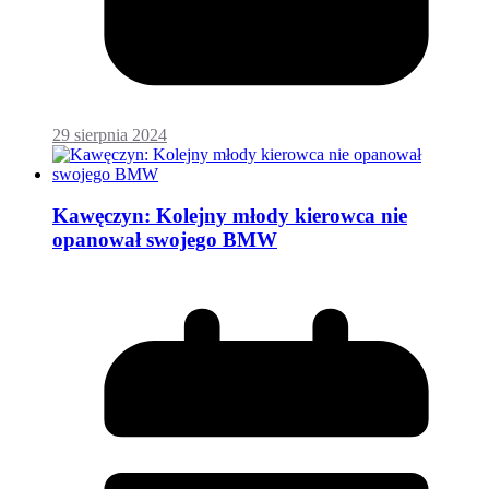
29 sierpnia 2024
Kawęczyn: Kolejny młody kierowca nie
opanował swojego BMW