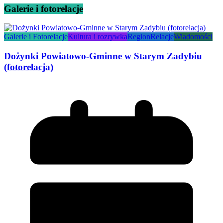
Galerie i fotorelacje
Galerie i Fotorelacje
Kultura i rozrywka
Region
Relacje
Wiadomości
Dożynki Powiatowo-Gminne w Starym Zadybiu
(fotorelacja)