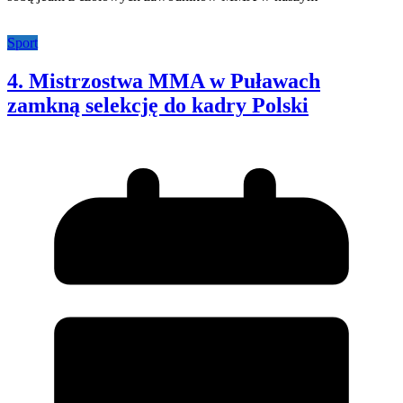
Sport
4. Mistrzostwa MMA w Puławach
zamkną selekcję do kadry Polski