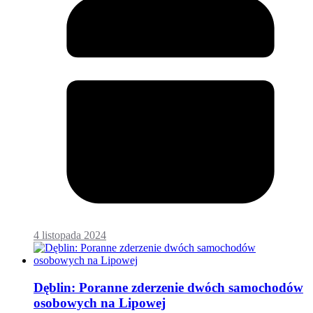
4 listopada 2024
Dęblin: Poranne zderzenie dwóch samochodów
osobowych na Lipowej