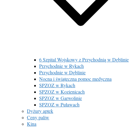
6 Szpital Wojskowy z Przychodnią w Dęblinie
Przychodnie w Rykach
Przychodnie w Dęblinie
Nocna i świąteczna pomoc medyczna
SPZOZ w Rykach
SPZOZ w Kozienicach
SPZOZ w Garwolinie
SPZOZ w Puławach
Dyżury aptek
Ceny paliw
Kina