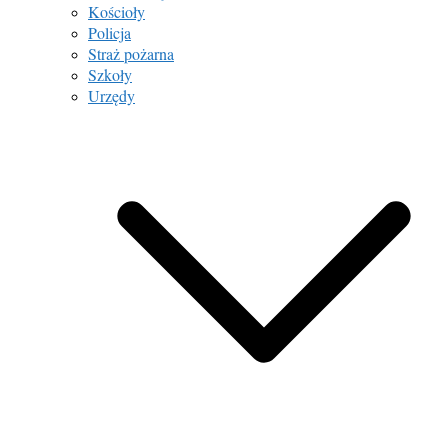
Kościoły
Policja
Straż pożarna
Szkoły
Urzędy