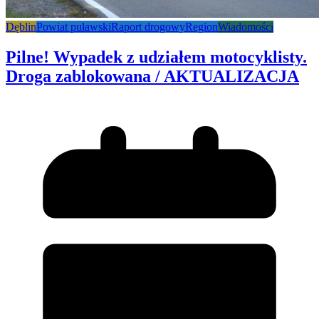
Dęblin
Powiat puławski
Raport drogowy
Region
Wiadomości
Pilne! Wypadek z udziałem motocyklisty.
Droga zablokowana / AKTUALIZACJA