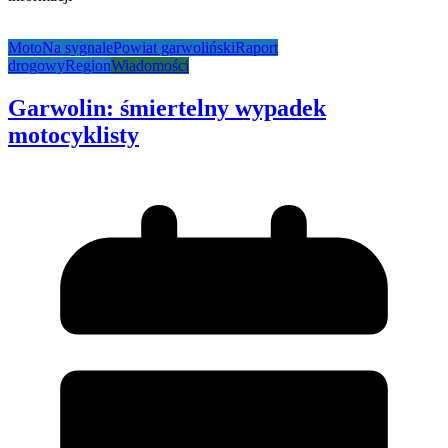
Moto
Na sygnale
Powiat garwoliński
Raport
drogowy
Region
Wiadomości
Garwolin: śmiertelny wypadek
motocyklisty