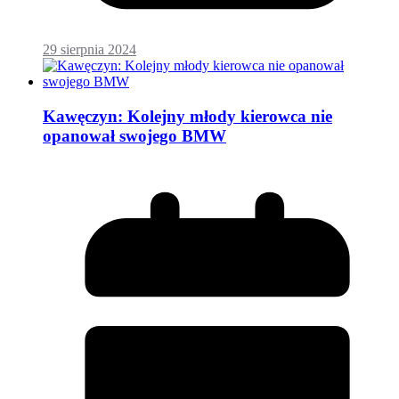
29 sierpnia 2024
Kawęczyn: Kolejny młody kierowca nie
opanował swojego BMW