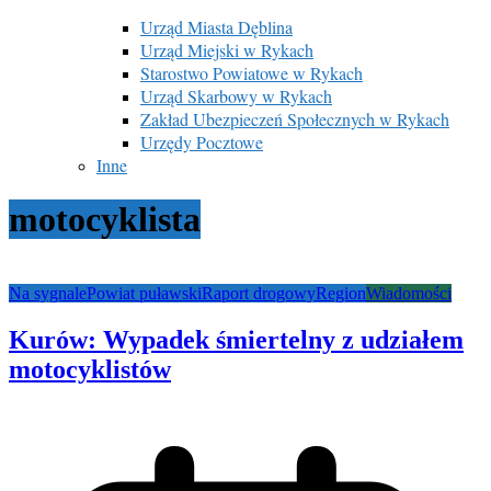
Urząd Miasta Dęblina
Urząd Miejski w Rykach
Starostwo Powiatowe w Rykach
Urząd Skarbowy w Rykach
Zakład Ubezpieczeń Społecznych w Rykach
Urzędy Pocztowe
Inne
motocyklista
Na sygnale
Powiat puławski
Raport drogowy
Region
Wiadomości
Kurów: Wypadek śmiertelny z udziałem
motocyklistów