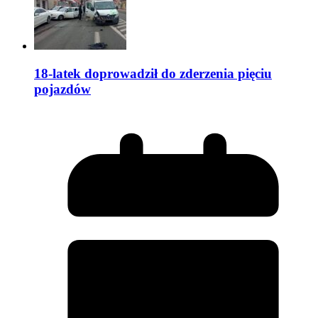
18-latek doprowadził do zderzenia pięciu
pojazdów