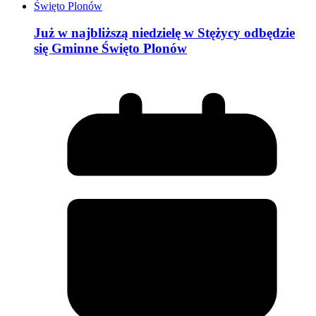
Już w najbliższą niedzielę w Stężycy odbędzie
się Gminne Święto Plonów