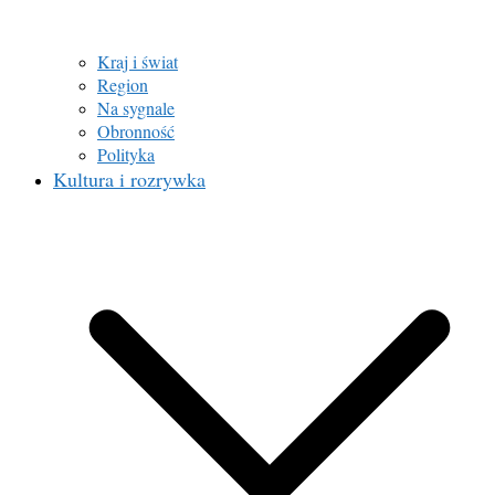
Kraj i świat
Region
Na sygnale
Obronność
Polityka
Kultura i rozrywka