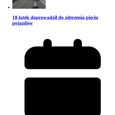
18-latek doprowadził do zderzenia pięciu
pojazdów