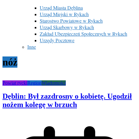
Urząd Miasta Dęblina
Urząd Miejski w Rykach
Starostwo Powiatowe w Rykach
Urząd Skarbowy w Rykach
Zakład Ubezpieczeń Społecznych w Rykach
Urzędy Pocztowe
Inne
nóż
Powiat rycki
Region
Wiadomości
Dęblin: Był zazdrosny o kobietę. Ugodził
nożem kolegę w brzuch