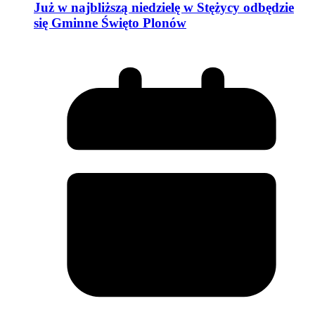
Już w najbliższą niedzielę w Stężycy odbędzie
się Gminne Święto Plonów