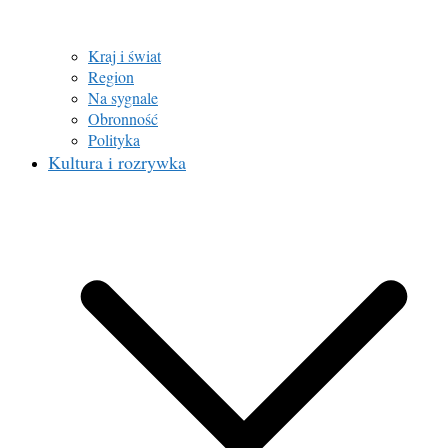
Kraj i świat
Region
Na sygnale
Obronność
Polityka
Kultura i rozrywka