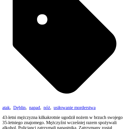
atak
,
Dęblin
,
napad
,
nóż
,
usiłowanie morderstwa
43-letni mężczyzna kilkakrotnie ugodził nożem w brzuch swojego
35-letniego znajomego. Mężczyźni wcześniej razem spożywali
alkohol. Policjanci zatrzymali napastnika. Zatrzymany został