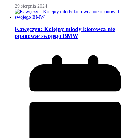
29 sierpnia 2024
Kawęczyn: Kolejny młody kierowca nie
opanował swojego BMW