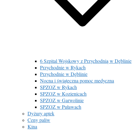
6 Szpital Wojskowy z Przychodnią w Dęblinie
Przychodnie w Rykach
Przychodnie w Dęblinie
Nocna i świąteczna pomoc medyczna
SPZOZ w Rykach
SPZOZ w Kozienicach
SPZOZ w Garwolinie
SPZOZ w Puławach
Dyżury aptek
Ceny paliw
Kina