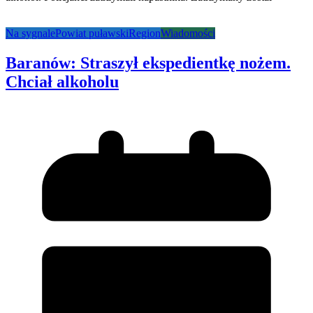
Na sygnale
Powiat puławski
Region
Wiadomości
Baranów: Straszył ekspedientkę nożem.
Chciał alkoholu