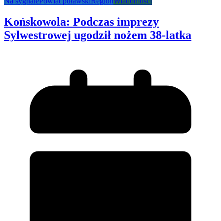
Na sygnale
Powiat puławski
Region
Wiadomości
Końskowola: Podczas imprezy
Sylwestrowej ugodził nożem 38-latka