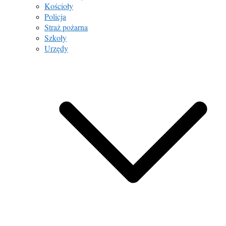
Kościoły
Policja
Straż pożarna
Szkoły
Urzędy