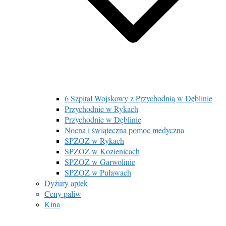
6 Szpital Wojskowy z Przychodnią w Dęblinie
Przychodnie w Rykach
Przychodnie w Dęblinie
Nocna i świąteczna pomoc medyczna
SPZOZ w Rykach
SPZOZ w Kozienicach
SPZOZ w Garwolinie
SPZOZ w Puławach
Dyżury aptek
Ceny paliw
Kina