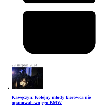
29 sierpnia 2024
Kawęczyn: Kolejny młody kierowca nie
opanował swojego BMW