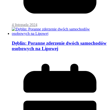
4 listopada 2024
Dęblin: Poranne zderzenie dwóch samochodów
osobowych na Lipowej