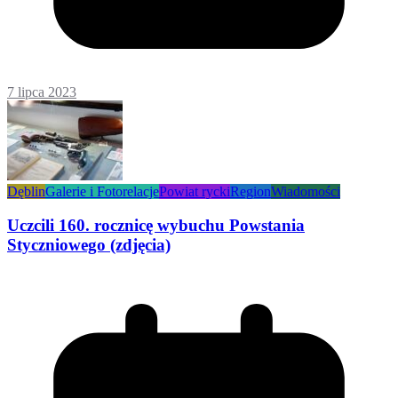
7 lipca 2023
Dęblin
Galerie i Fotorelacje
Powiat rycki
Region
Wiadomości
Uczcili 160. rocznicę wybuchu Powstania
Styczniowego (zdjęcia)