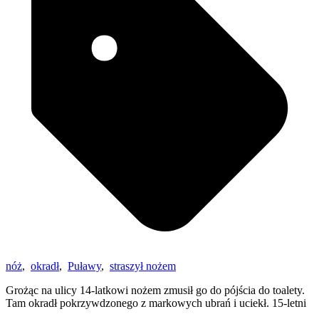
nóż
,
okradł
,
Puławy
,
straszył nożem
Grożąc na ulicy 14-latkowi nożem zmusił go do pójścia do toalety.
Tam okradł pokrzywdzonego z markowych ubrań i uciekł. 15-letni