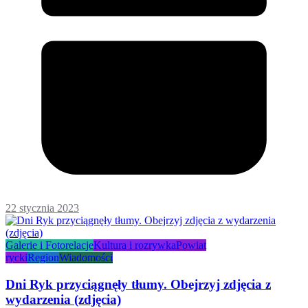
22 stycznia 2023
Galerie i Fotorelacje
Kultura i rozrywka
Powiat
rycki
Region
Wiadomości
Dni Ryk przyciągnęły tłumy. Obejrzyj zdjęcia z
wydarzenia (zdjęcia)