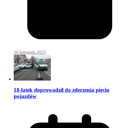
30 listopada 2025
18-latek doprowadził do zderzenia pięciu
pojazdów