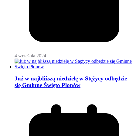
4 września 2024
Już w najbliższą niedzielę w Stężycy odbędzie
się Gminne Święto Plonów