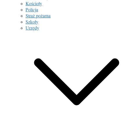
Kościoły
Policja
Straż pożarna
Szkoły
Urzędy