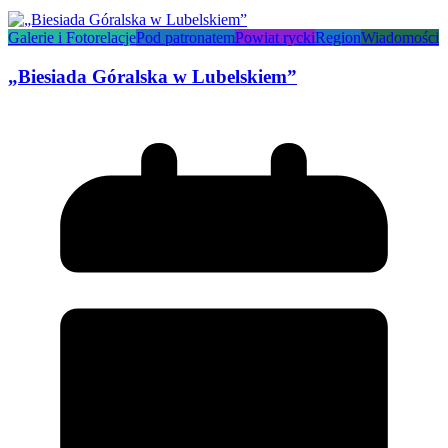
Galerie i Fotorelacje
Pod patronatem
Powiat rycki
Region
Wiadomości
„Biesiada Góralska w Lubelskiem”