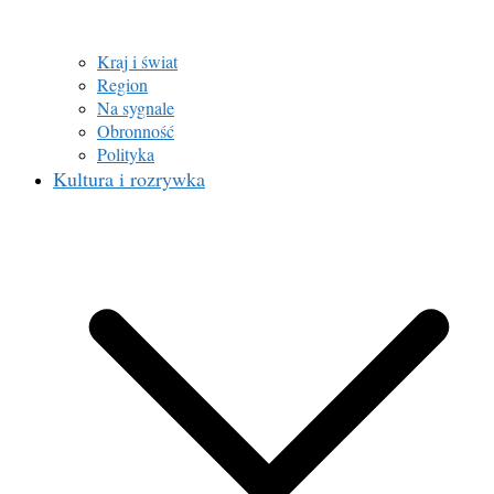
Kraj i świat
Region
Na sygnale
Obronność
Polityka
Kultura i rozrywka