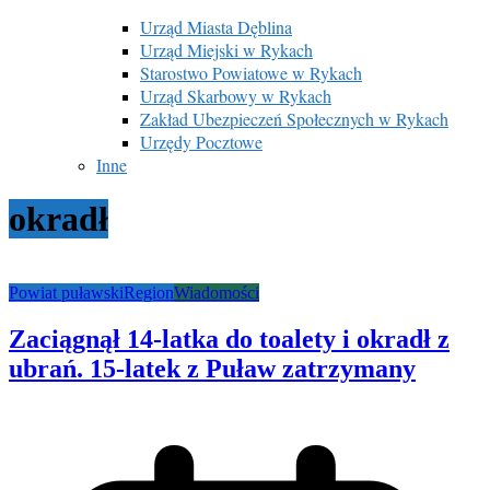
Urząd Miasta Dęblina
Urząd Miejski w Rykach
Starostwo Powiatowe w Rykach
Urząd Skarbowy w Rykach
Zakład Ubezpieczeń Społecznych w Rykach
Urzędy Pocztowe
Inne
okradł
Powiat puławski
Region
Wiadomości
Zaciągnął 14-latka do toalety i okradł z
ubrań. 15-latek z Puław zatrzymany