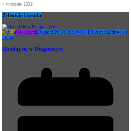
4 września 2022
Zdrowie i uroda
Dęblin
Powiat rycki
Region
SPONSOROWANE
Styl życia
Zdrowie i
uroda
Zbadaj się w Diagnostyce