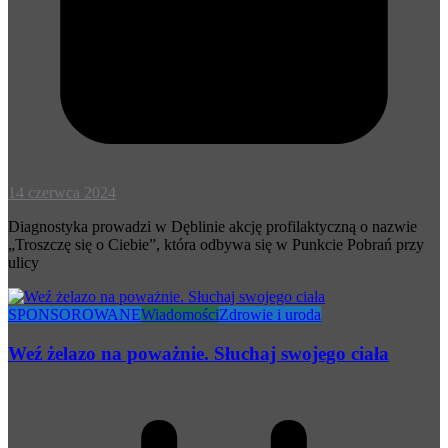
14 czerwca 2024
Diagnostyka prowadzi w Dęblinie akcję profilaktyczną o nazwie
„Troszczę się o Ciebie”, która odbywa się w Punkcie Pobrań przy
ulicy
SPONSOROWANE
Wiadomości
Zdrowie i uroda
Weź żelazo na poważnie. Słuchaj swojego ciała