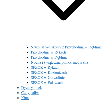
6 Szpital Wojskowy z Przychodnią w Dęblinie
Przychodnie w Rykach
Przychodnie w Dęblinie
Nocna i świąteczna pomoc medyczna
SPZOZ w Rykach
SPZOZ w Kozienicach
SPZOZ w Garwolinie
SPZOZ w Puławach
Dyżury aptek
Ceny paliw
Kina