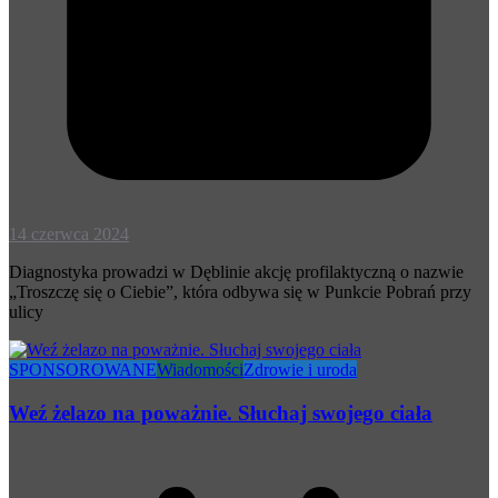
14 czerwca 2024
Diagnostyka prowadzi w Dęblinie akcję profilaktyczną o nazwie
„Troszczę się o Ciebie”, która odbywa się w Punkcie Pobrań przy
ulicy
SPONSOROWANE
Wiadomości
Zdrowie i uroda
Weź żelazo na poważnie. Słuchaj swojego ciała