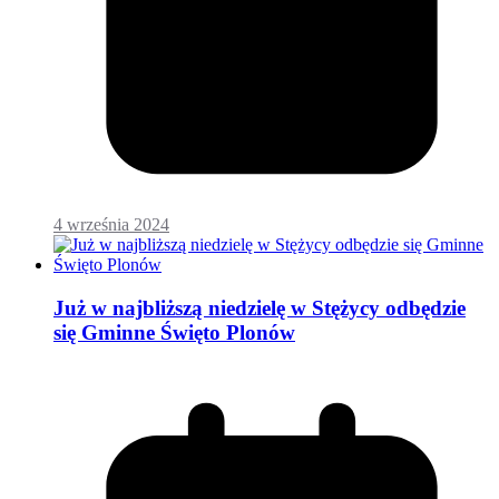
4 września 2024
Już w najbliższą niedzielę w Stężycy odbędzie
się Gminne Święto Plonów