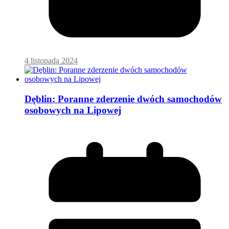
4 listopada 2024
Dęblin: Poranne zderzenie dwóch samochodów
osobowych na Lipowej