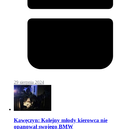
29 sierpnia 2024
Kawęczyn: Kolejny młody kierowca nie
opanował swojego BMW