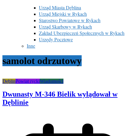
Urząd Miasta Dęblina
Urząd Miejski w Rykach
Starostwo Powiatowe w Rykach
Urząd Skarbowy w Rykach
Zakład Ubezpieczeń Społecznych w Rykach
Urzędy Pocztowe
Inne
samolot odrzutowy
Dęblin
Powiat rycki
Wiadomości
Dwunasty M-346 Bielik wylądował w
Dęblinie