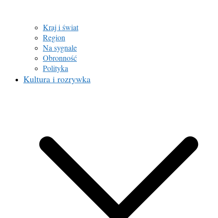
Kraj i świat
Region
Na sygnale
Obronność
Polityka
Kultura i rozrywka