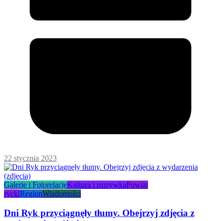
22 stycznia 2023
Galerie i Fotorelacje
Kultura i rozrywka
Powiat
rycki
Region
Wiadomości
Dni Ryk przyciągnęły tłumy. Obejrzyj zdjęcia z