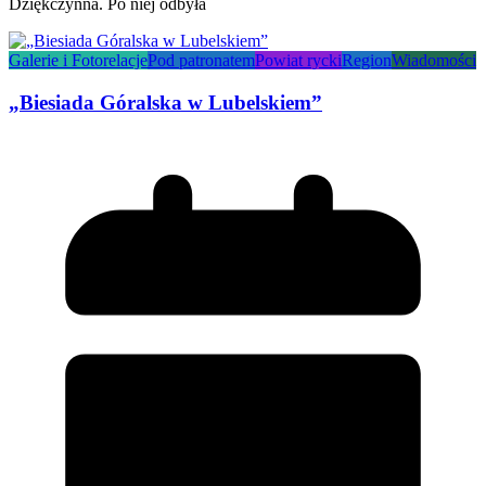
Dziękczynna. Po niej odbyła
Galerie i Fotorelacje
Pod patronatem
Powiat rycki
Region
Wiadomości
„Biesiada Góralska w Lubelskiem”