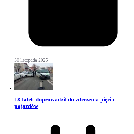
30 listopada 2025
18-latek doprowadził do zderzenia pięciu
pojazdów