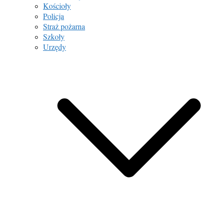
Kościoły
Policja
Straż pożarna
Szkoły
Urzędy