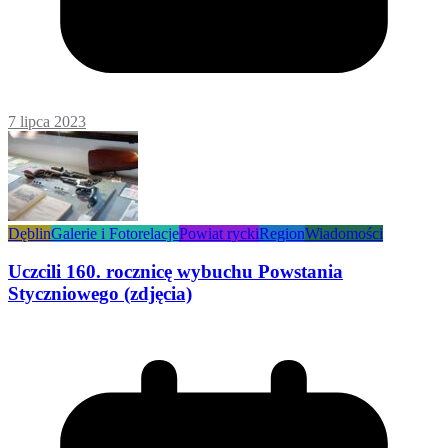
7 lipca 2023
Dęblin
Galerie i Fotorelacje
Powiat rycki
Region
Wiadomości
Uczcili 160. rocznicę wybuchu Powstania
Styczniowego (zdjęcia)