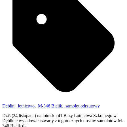
Dęblin
,
lotnictwo
,
M-346 Bielik
,
samolot odrzutowy
Dziś (24 listopada) na lotnisku 41 Bazy Lotnictwa Szkolnego w
Dęblinie wylądował czwarty z tegorocznych dostaw samolotów M-
346 Bielik dla