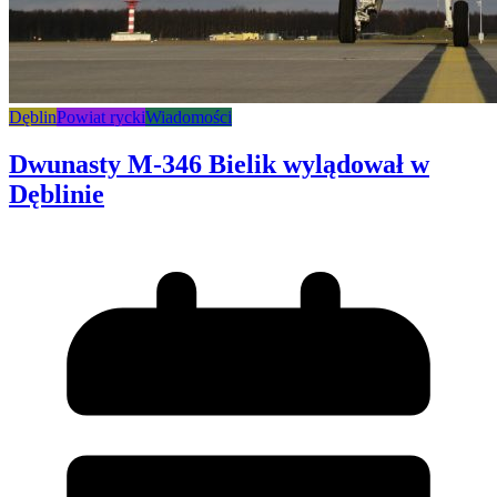
Dęblin
Powiat rycki
Wiadomości
Dwunasty M-346 Bielik wylądował w
Dęblinie