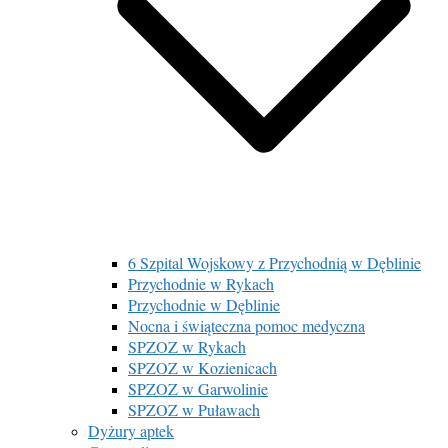
6 Szpital Wojskowy z Przychodnią w Dęblinie
Przychodnie w Rykach
Przychodnie w Dęblinie
Nocna i świąteczna pomoc medyczna
SPZOZ w Rykach
SPZOZ w Kozienicach
SPZOZ w Garwolinie
SPZOZ w Puławach
Dyżury aptek