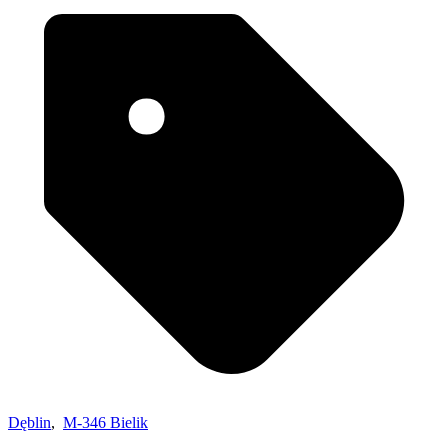
Dęblin
,
M-346 Bielik