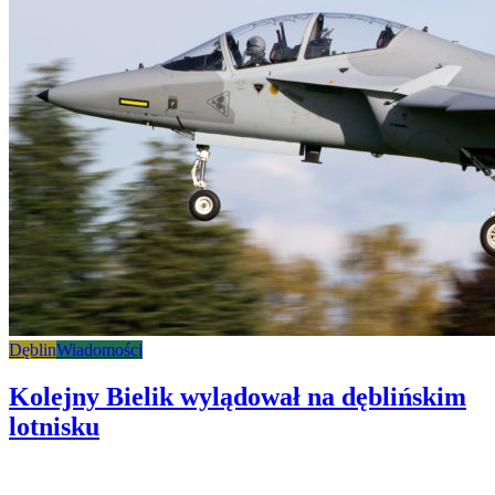
Dęblin
Wiadomości
Kolejny Bielik wylądował na dęblińskim
lotnisku