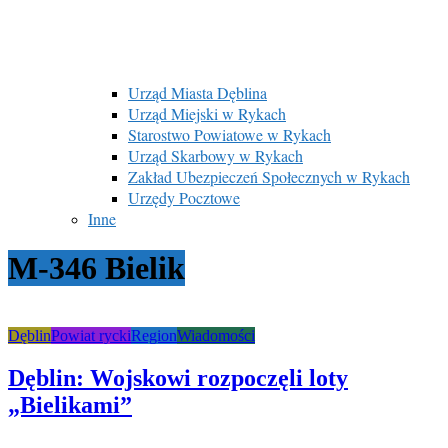
Urząd Miasta Dęblina
Urząd Miejski w Rykach
Starostwo Powiatowe w Rykach
Urząd Skarbowy w Rykach
Zakład Ubezpieczeń Społecznych w Rykach
Urzędy Pocztowe
Inne
M-346 Bielik
Dęblin
Powiat rycki
Region
Wiadomości
Dęblin: Wojskowi rozpoczęli loty
„Bielikami”