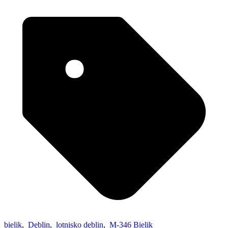
bielik
,
Dęblin
,
lotnisko dęblin
,
M-346 Bielik