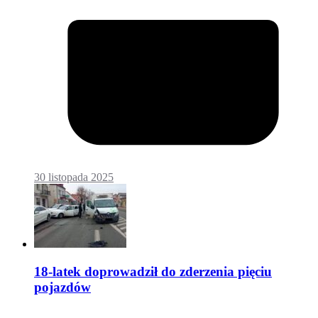
30 listopada 2025
18-latek doprowadził do zderzenia pięciu
pojazdów