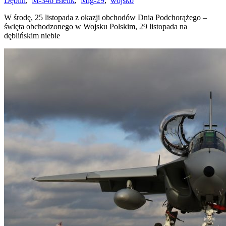
Dęblin
,
M-346 Bielik
,
Mig-29
,
wojsko
W środę, 25 listopada z okazji obchodów Dnia Podchorążego –
święta obchodzonego w Wojsku Polskim, 29 listopada na
dęblińskim niebie